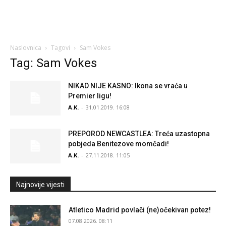
Naslovnica
Tagovi
Sam Vokes
Tag: Sam Vokes
NIKAD NIJE KASNO: Ikona se vraća u
Premier ligu!
A.K.
-
31.01.2019. 16:08
PREPOROD NEWCASTLEA: Treća uzastopna
pobjeda Benitezove momčadi!
A.K.
-
27.11.2018. 11:05
Najnovije vijesti
Atletico Madrid povlači (ne)očekivan potez!
07.08.2026. 08:11