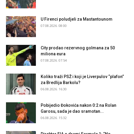
U Firenci poludjeli za Mastantounom
07.08.2026. 08:00
City prodao rezervnog golmana za 50
miliona eura
07.08.2026. 07:54
Koliko traži PSŽ i koji je Liverpulov “plafon”
za Bredlija Barkolu?
06.08.2026. 16:30
Pobijedio Đokovića nakon 0:2 na Rolan
Garosu, sada je dao sramotan...
06.08.2026. 15:32