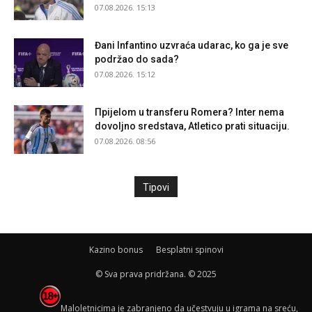
07.08.2026. 15:13
Đani Infantino uzvraća udarac, ko ga je sve
podržao do sada?
07.08.2026. 15:12
Прijelom u transferu Romera? Inter nema
dovoljno sredstava, Atletico prati situaciju.
07.08.2026. 08:56
Tipovi
Kazino bonus
Besplatni spinovi
© Sva prava pridržana. © 2025
Maloletnicima je zabranjeno da učestvuju u igrama na sreću,