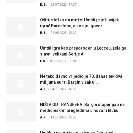
E. S.
-
22.07.2023. 17:37
Oštrije teško da može: Umtiti je još uvijek
igrač Barcelone, ali o njoj govori...
E. S.
-
26.05.2023. 12:02
Umtiti igra kao preporođen u Lecceu, žele ga
slavni velikani Serije A
E.A.
-
07.03.2023. 17:30
Ne tako davno vrijedio je 70, danas tek dva
milijuna eura: Barçin višak u...
A.K.
-
24.08.2022. 16:30
NIŠTA OD TRANSFERA: Barçin stoper pao na
medicinskim pregledima u novom klubu
A.K.
-
13.07.2022. 15:56
Umtitiju se pruža nova šansa, ‘posrnuli’