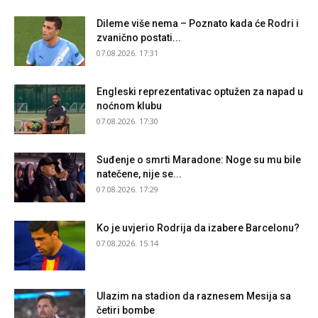
Dileme više nema – Poznato kada će Rodri i
zvanično postati...
07.08.2026. 17:31
Engleski reprezentativac optužen za napad u
noćnom klubu
07.08.2026. 17:30
Suđenje o smrti Maradone: Noge su mu bile
natečene, nije se...
07.08.2026. 17:29
Ko je uvjerio Rodrija da izabere Barcelonu?
07.08.2026. 15:14
Ulazim na stadion da raznesem Mesija sa
četiri bombe