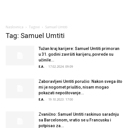
Naslovnica
Tagovi
Samuel Umtiti
Tag: Samuel Umtiti
Tužan kraj karijere: Samuel Umtiti primoran
u 31. godini završiti karijeru, povrede su
učinile...
E.A.
-
17.02.2024. 09:09
Zaboravljeni Umtiti poručio: Nakon svega što
mi je nogomet priuštio, nisam mogao
pokazati nepoštovanje...
E.A.
-
19.10.2023. 17:00
Zvanično: Samuel Umtiti raskinuo saradnju
sa Barcelonom, vratio se u Francusku i
potpisao za...