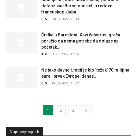
defanzivac Barcelone seli u redove
francuskog kluba
E. S.
-
30.06.2022. 22:38
Čistka u Barceloni: Xavi četvorici igrača
poručio da nema potrebe da dolaze na
početak...
A.K.
-
30.06.2022. 15:16
Ne tako davno Umtiti je bio ‘težak’ 70 milijina
eura i prvak Evrope, danas...
E. S.
-
06.06.2022. 15:22
1
2
3
Najnovije vijesti