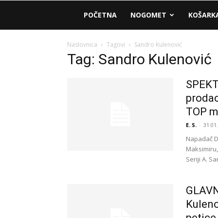
AM
POČETNA
NOGOMET
KOŠARK
Sport
Naslovnica
Tagovi
Sandro Kulenović
Tag: Sandro Kulenović
SPEKT
prodao
TOP m
E. S.
-
31.01
Napadač Di
Maksimiru, 
Seriji A. Sa
GLAVN
Kuleno
petice