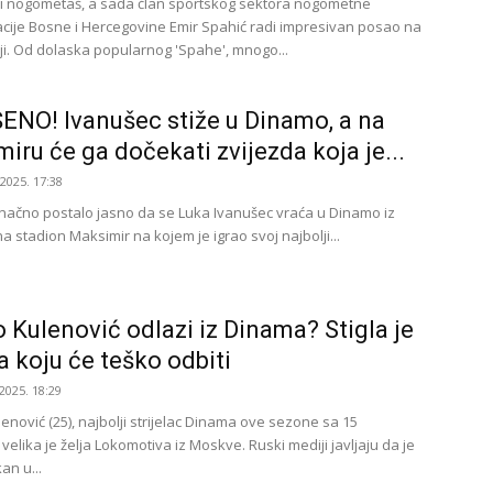
i nogometaš, a sada član sportskog sektora nogometne
cije Bosne i Hercegovine Emir Spahić radi impresivan posao na
iji. Od dolaska popularnog 'Spahe', mnogo...
NO! Ivanušec stiže u Dinamo, a na
iru će ga dočekati zvijezda koja je...
.2025. 17:38
načno postalo jasno da se Luka Ivanušec vraća u Dinamo iz
a stadion Maksimir na kojem je igrao svoj najbolji...
 Kulenović odlazi iz Dinama? Stigla je
 koju će teško odbiti
2025. 18:29
enović (25), najbolji strijelac Dinama ove sezone sa 15
elika je želja Lokomotiva iz Moskve. Ruski mediji javljaju da je
an u...