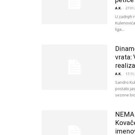
A.K.
-
27.01.
U zadnjih 
Kulenovića
liga...
Dinamo
vrata:
realiz
A.K.
-
17.11.
Sandro Kul
postalo ja
sezone bio.
NEMA 
Kovače
imeno