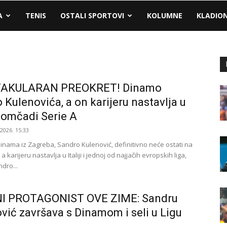
A
TENIS
OSTALI SPORTOVI
KOLUMNE
KLADIO
AKULARAN PREOKRET! Dinamo
 Kulenovića, a on karijeru nastavlja u
omčadi Serie A
.2026. 15:33
nama iz Zagreba, Sandro Kulenović, definitivno neće ostati na
a karijeru nastavlja u Italiji i jednoj od najjačih evropskih liga,
ndro...
I PROTAGONIST OVE ZIME: Sandru
vić završava s Dinamom i seli u Ligu