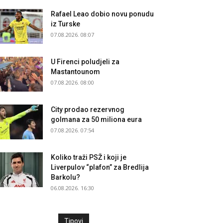
Rafael Leao dobio novu ponudu
iz Turske
07.08.2026. 08:07
U Firenci poludjeli za
Mastantounom
07.08.2026. 08:00
City prodao rezervnog
golmana za 50 miliona eura
07.08.2026. 07:54
Koliko traži PSŽ i koji je
Liverpulov “plafon” za Bredlija
Barkolu?
06.08.2026. 16:30
Tipovi