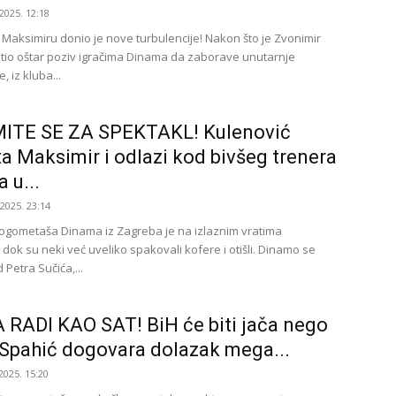
2025. 12:18
 Maksimiru donio je nove turbulencije! Nakon što je Zvonimir
io oštar poziv igračima Dinama da zaborave unutarnje
, iz kluba...
ITE SE ZA SPEKTAKL! Kulenović
a Maksimir i odlazi kod bivšeg trenera
 u...
.2025. 23:14
ogometaša Dinama iz Zagreba je na izlaznim vratima
dok su neki već uveliko spakovali kofere i otišli. Dinamo se
 Petra Sučića,...
RADI KAO SAT! BiH će biti jača nego
 Spahić dogovara dolazak mega...
2025. 15:20