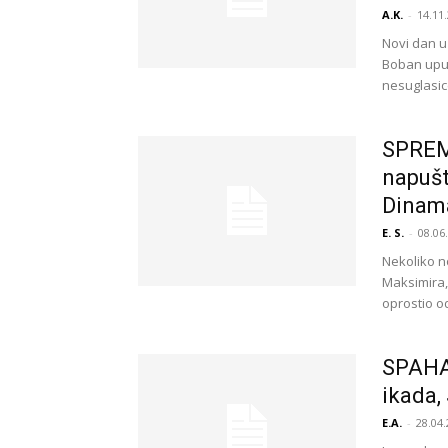
A.K.
-
14.11.
Novi dan u
Boban uput
nesuglasice
SPREM
napušt
Dinama
E. S.
-
08.06
Nekoliko n
Maksimira, 
oprostio od
SPAHA 
ikada,
E.A.
-
28.04.