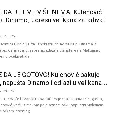
SE DA DILEME VIŠE NEMA! Kulenović
a Dinamo, u dresu velikana zarađivat
.2025. 16:57
sedmica u kojoj je italijanski stručnjak na klupi Dinama iz
abio Cannavaro, zabranio izlazne transfere na Maksimiru.
emo očekivati da...
E DA JE GOTOVO! Kulenović pakuje
, napušta Dinamo i odlazi u velikana...
.2024. 15:09
jesnije da će hrvatski napadač i zvijezda Dinama iz Zagreba,
enović, već u zimskom prijelaznom roku napustiti Maksimir.
e tokom jesenjeg...