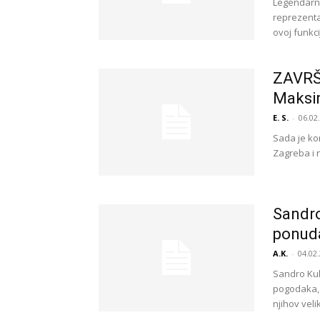
Legendarn
reprezenta
ovoj funkc
ZAVRŠE
Maksim
E. S.
-
06.02
Sada je ko
Zagreba i n
Sandro
ponuda
A.K.
-
04.02.
Sandro Kul
pogodaka, v
njihov velik