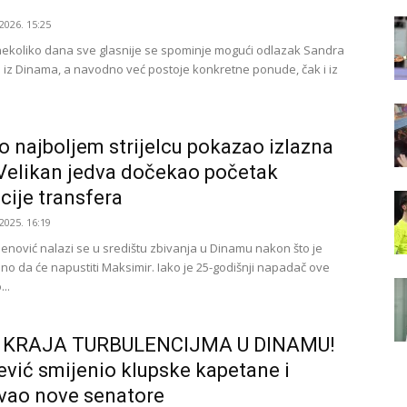
2026. 15:25
nekoliko dana sve glasnije se spominje mogući odlazak Sandra
 iz Dinama, a navodno već postoje konkretne ponude, čak i iz
 najboljem strijelcu pokazao izlazna
 Velikan jedva dočekao početak
acije transfera
2025. 16:19
enović nalazi se u središtu zbivanja u Dinamu nakon što je
sno da će napustiti Maksimir. Iako je 25-godišnji napadač ove
..
KRAJA TURBULENCIJMA U DINAMU!
vić smijenio klupske kapetane i
vao nove senatore