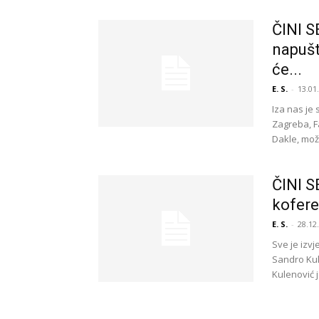
ČINI 
napušt
će...
E. S.
-
13.01
Iza nas je 
Zagreba, F
Dakle, mož
ČINI S
kofere
E. S.
-
28.12
Sve je izv
Sandro Kul
Kulenović j