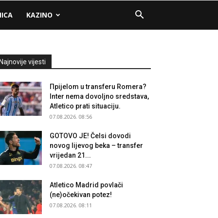
NICA
KAZINO
Najnovije vijesti
Прijelom u transferu Romera?
Inter nema dovoljno sredstava,
Atletico prati situaciju.
07.08.2026. 08:56
GOTOVO JE! Čelsi dovodi
novog lijevog beka – transfer
vrijedan 21...
07.08.2026. 08:47
Atletico Madrid povlači
(ne)očekivan potez!
07.08.2026. 08:11