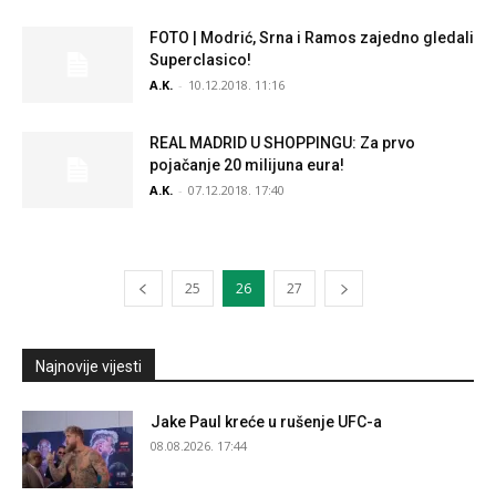
FOTO | Modrić, Srna i Ramos zajedno gledali
Superclasico!
A.K.
-
10.12.2018. 11:16
REAL MADRID U SHOPPINGU: Za prvo
pojačanje 20 milijuna eura!
A.K.
-
07.12.2018. 17:40
25
26
27
Najnovije vijesti
Jake Paul kreće u rušenje UFC-a
08.08.2026. 17:44