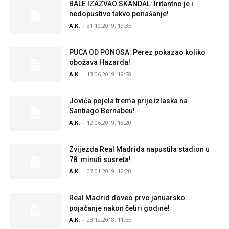
BALE IZAZVAO SKANDAL: Iritantno je i
nedopustivo takvo ponašanje!
A.K.
-
31.10.2019. 19:35
PUCA OD PONOSA: Perez pokazao koliko
obožava Hazarda!
A.K.
-
13.06.2019. 19:58
Jovića pojela trema prije izlaska na
Santiago Bernabeu!
A.K.
-
12.06.2019. 18:20
Zvijezda Real Madrida napustila stadion u
78. minuti susreta!
A.K.
-
07.01.2019. 12:20
Real Madrid doveo prvo januarsko
pojačanje nakon četiri godine!
A.K.
-
28.12.2018. 11:55