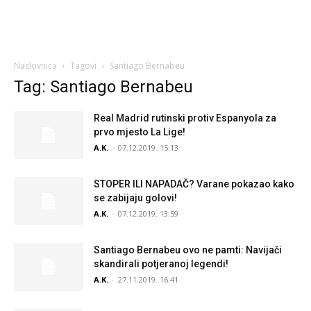
Naslovnica
Tagovi
Santiago Bernabeu
Tag: Santiago Bernabeu
Real Madrid rutinski protiv Espanyola za
prvo mjesto La Lige!
A.K.
-
07.12.2019. 15:13
STOPER ILI NAPADAČ? Varane pokazao kako
se zabijaju golovi!
A.K.
-
07.12.2019. 13:59
Santiago Bernabeu ovo ne pamti: Navijači
skandirali potjeranoj legendi!
A.K.
-
27.11.2019. 16:41