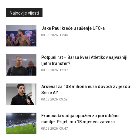
Najnovije vijesti
Jake Paul kreće u rušenje UFC-a
08.08.2026. 17:44
Potpuni rat – Barsa kvari Atletikov najvažniji
ljetni transfer?!
08.08.2026. 12:07
Arsenal za 138 miliona eura dovodi zvijezdu
Serie A?
08.08.2026. 09:59
Francuski sudija optužen za porodično
nasilje. Prijeti mu 18 mjeseci zatvora
08.08.2026. 09:47