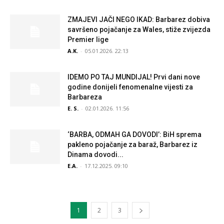
ZMAJEVI JAČI NEGO IKAD: Barbarez dobiva
savršeno pojačanje za Wales, stiže zvijezda
Premier lige
A.K.
-
05.01.2026. 22:13
IDEMO PO TAJ MUNDIJAL! Prvi dani nove
godine donijeli fenomenalne vijesti za
Barbareza
E. S.
-
02.01.2026. 11:56
‘BARBA, ODMAH GA DOVODI’: BiH sprema
pakleno pojačanje za baraž, Barbarez iz
Dinama dovodi...
E.A.
-
17.12.2025. 09:10
1
2
3