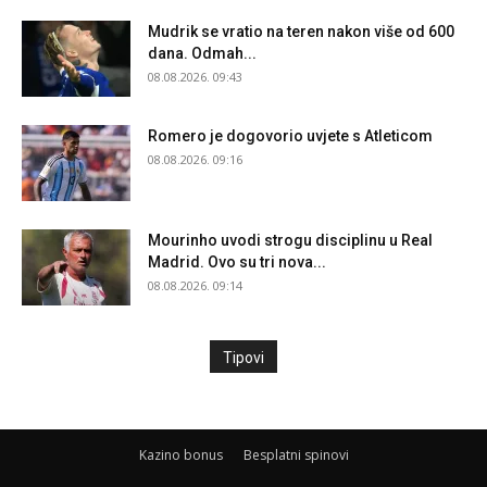
Mudrik se vratio na teren nakon više od 600
dana. Odmah...
08.08.2026. 09:43
Romero je dogovorio uvjete s Atleticom
08.08.2026. 09:16
Mourinho uvodi strogu disciplinu u Real
Madrid. Ovo su tri nova...
08.08.2026. 09:14
Tipovi
Kazino bonus
Besplatni spinovi