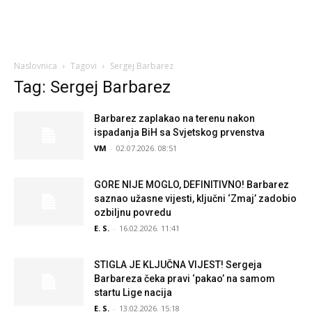
Naslovnica
Tagovi
Sergej Barbarez
Tag: Sergej Barbarez
Barbarez zaplakao na terenu nakon
ispadanja BiH sa Svjetskog prvenstva
VM
-
02.07.2026. 08:51
GORE NIJE MOGLO, DEFINITIVNO! Barbarez
saznao užasne vijesti, ključni ‘Zmaj’ zadobio
ozbiljnu povredu
E. S.
-
16.02.2026. 11:41
STIGLA JE KLJUČNA VIJEST! Sergeja
Barbareza čeka pravi ‘pakao’ na samom
startu Lige nacija
E. S.
-
13.02.2026. 15:18