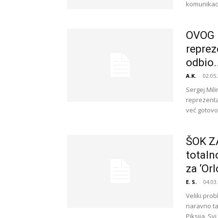
komunikaci
OVOG I
reprez
odbio..
A.K.
-
02.05.
Sergej Mili
reprezentac
već gotovo
ŠOK ZA
totaln
za ‘Orl
E. S.
-
04.03
Veliki pro
naravno ta
Piksija. Svi 