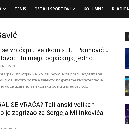
A
TENIS
OSTALI SPORTOVI
KOLUMNE
KLADIO
Savić
i’ se vraćaju u velikom stilu! Paunović u
 dovodi tri mega pojačanja, jedno...
2025. 22:36
ni srpski stručnjak Veljko Paunović je na pragu angažmana
udući da uskoro postaje selektor nogometne reprezentacije
nović će užarenu selektorsku poziciju preuzeti od...
L SE VRAĆA? Talijanski velikan
no je zagrizao za Sergeja Milinkovića-
!
2025. 15:25