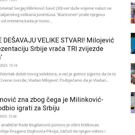
ometaš Sergej Milinković-Savić (30) već duže vrijeme nalazi se
talijanskog velikana Juventusa. 'Bianconeri' prate njegovu
š od vremena kada je nosio...
E DEŠAVAJU VELIKE STVARI! Milojević
ezentaciju Srbije vraća TRI zvijezde
’
.2025. 15:14
 četvrtak dobiti novog selektora, a već je gotovo sigurno da će to
r Crvene zvezde, Vladan Milojević. Podsjećamo da je Vladan...
ović zna zbog čega je Milinković-
dbio igrati za Srbiju
2025. 12:43
analitičar Rade Bogdanović ponovo je oštro kritikovao
rbije Dragana Stojkovića Piksija, ističući da njegov odnos i