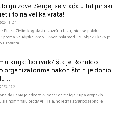
to ga zove: Sergej se vraća u talijanski
t i to na velika vrata!
2024. 21:01
r Piotra Zielinskog ulazi u završnu fazu, Inter se polako
 prema Saudijskoj Arabiji. Apeninski mediji su objavili kako je
va stvar te...
u kraja: ‘Isplivalo’ šta je Ronaldo
o organizatorima nakon što nije dobio
u...
.2023. 17:21
Ronaldo uspio je odvesti Al Nassr do trofeja Kupa arapskih
 sjajnom finalu protiv Al Hilala, no jedna stvar posebno je