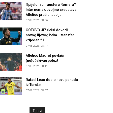
Прijelom u transferu Romera?
Inter nema dovoljno sredstava,
Atletico prati situaciju.
07.08.2026. 08:56
GOTOVO JE! Čelsi dovodi
novog lijevog beka – transfer
vrijedan 21...
07.08.2026. 08:47
Atletico Madrid povlači
(ne)očekivan potez!
07.08.2026. 08:11
Rafael Leao dobio novu ponudu
iz Turske
07.08.2026. 08:07
Tipovi