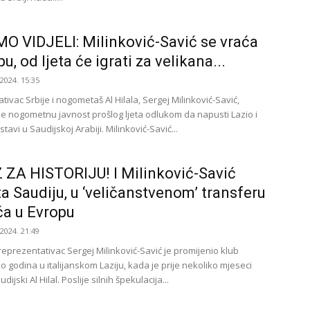
O VIDJELI: Milinković-Savić se vraća
u, od ljeta će igrati za velikana...
.2024. 15:35
ivac Srbije i nogometaš Al Hilala, Sergej Milinković-Savić,
je nogometnu javnost prošlog ljeta odlukom da napusti Lazio i
stavi u Saudijskoj Arabiji. Milinković-Savić...
ZA HISTORIJU! I Milinković-Savić
a Saudiju, u ‘veličanstvenom’ transferu
ća u Evropu
.2024. 21:49
reprezentativac Sergej Milinković-Savić je promijenio klub
o godina u italijanskom Laziju, kada je prije nekoliko mjeseci
ijski Al Hilal. Poslije silnih špekulacija...