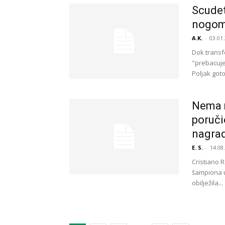
Scudet
nogome
A.K.
-
03.01.
Dok transfe
"prebacuje"
Poljak goto
Nema m
poruči
nagrad
E. S.
-
14.08
Cristiano 
šampiona u
obilježila...