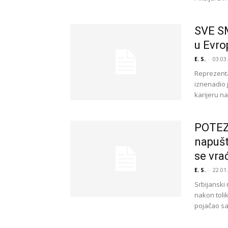
SVE SM
u Evrop
E. S.
-
03.03
Reprezentat
iznenadio 
karijeru na
POTEZ 
napušt
se vra
E. S.
-
22.01
Srbijanski 
nakon tolik
pojačao saud