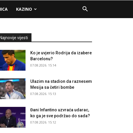
NICA
KAZINO
Najnovije vijesti
Ko je uvjerio Rodrija da izabere
Barcelonu?
07.08.2026. 15:14
Ulazim na stadion da raznesem
Mesija sa četiri bombe
07.08.2026. 15:13
Đani Infantino uzvraća udarac,
ko ga je sve podržao do sada?
07.08.2026. 15:12