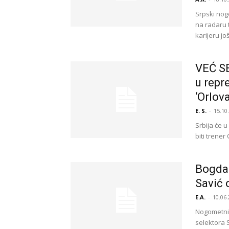
Srpski nog
na radaru 
karijeru jo
VEĆ S
u repr
‘Orlova
E. S.
-
15.10
Srbija će u
biti trene
Bogdan
Savić o
E.A.
-
10.06.
Nogometni 
selektora S