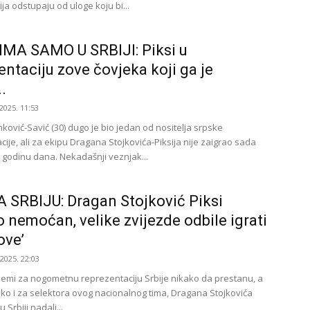
ja odstupaju od uloge koju bi...
MA SAMO U SRBIJI: Piksi u
entaciju zove čovjeka koji ga je
.
2025. 11:53
nković-Savić (30) dugo je bio jedan od nositelja srpske
ije, ali za ekipu Dragana Stojkovića-Piksija nije zaigrao sada
 godinu dana. Nekadašnji veznjak...
 SRBIJU: Dragan Stojković Piksi
o nemoćan, velike zvijezde odbile igrati
ove’
.2025. 22:03
blemi za nogometnu reprezentaciju Srbije nikako da prestanu, a
ko i za selektora ovog nacionalnog tima, Dragana Stojkovića
u Srbiji nadali...