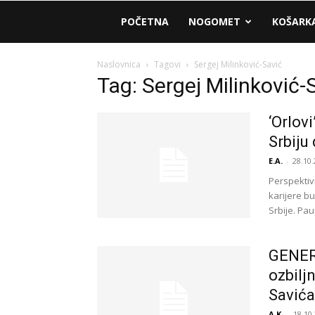
AM
POČETNA
NOGOMET
KOŠARK
Sport
Naslovnica
Tagovi
Sergej Milinković-Savić
Tag: Sergej Milinković-
‘Orlov
Srbiju
E.A.
-
28.10.
Perspektiv
karijere b
Srbije. Pau
GENERA
ozbilj
Savića
A.K.
-
18.10.