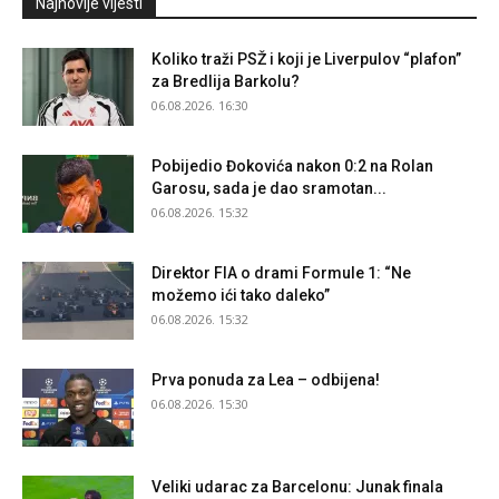
Najnovije vijesti
Koliko traži PSŽ i koji je Liverpulov “plafon”
za Bredlija Barkolu?
06.08.2026. 16:30
Pobijedio Đokovića nakon 0:2 na Rolan
Garosu, sada je dao sramotan...
06.08.2026. 15:32
Direktor FIA o drami Formule 1: “Ne
možemo ići tako daleko”
06.08.2026. 15:32
Prva ponuda za Lea – odbijena!
06.08.2026. 15:30
Veliki udarac za Barcelonu: Junak finala