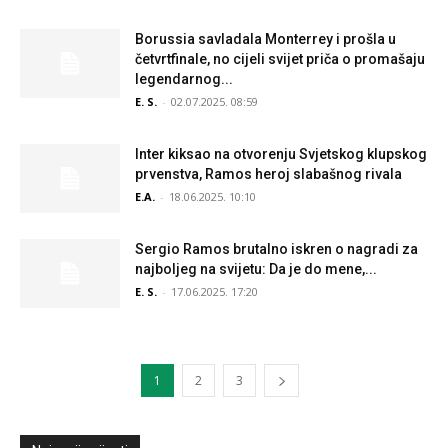
Borussia savladala Monterrey i prošla u
četvrtfinale, no cijeli svijet priča o promašaju
legendarnog...
E. S.
-
02.07.2025. 08:59
Inter kiksao na otvorenju Svjetskog klupskog
prvenstva, Ramos heroj slabašnog rivala
E.A.
-
18.06.2025. 10:10
Sergio Ramos brutalno iskren o nagradi za
najboljeg na svijetu: Da je do mene,...
E. S.
-
17.06.2025. 17:20
1
2
3