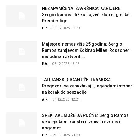
NEZAPAMĆENA ‘ZAVRŠNICA’ KARIJERE!
Sergio Ramos stiže u najveći klub engleske
Premier lige
E. S.
-
10.12.2025. 18:39
Majstore, nemaš više 25 godina: Sergio
Ramos zahtjevom šokirao Milan, Rossoneri
mu odmah zatvorili...
E.A.
-
05.12.2025. 18:15
TALIJANSKI GIGANT ŽELI RAMOSA:
Pregovori se zahuktavaju, legendarni stoper
na korak do senzacije
A.K.
-
04.12.2025. 12:24
SPEKTAKL MOŽE DA POČNE: Sergio Ramos
se u epskom transferu vraća u evropski
nogomet!
E. S.
-
28.11.2025. 21:39