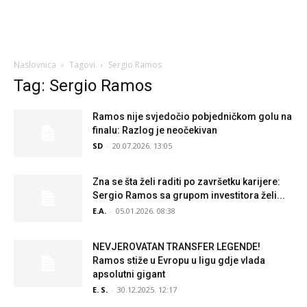
Naslovnica
Tagovi
Sergio Ramos
Tag: Sergio Ramos
Ramos nije svjedočio pobjedničkom golu na
finalu: Razlog je neočekivan
SD
-
20.07.2026. 13:05
Zna se šta želi raditi po završetku karijere:
Sergio Ramos sa grupom investitora želi...
E.A.
-
05.01.2026. 08:38
NEVJEROVATAN TRANSFER LEGENDE!
Ramos stiže u Evropu u ligu gdje vlada
apsolutni gigant
E. S.
-
30.12.2025. 12:17