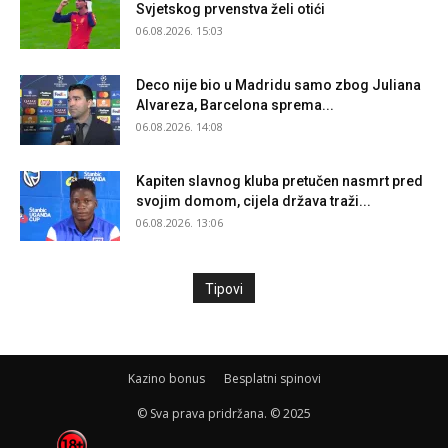
Svjetskog prvenstva želi otići
06.08.2026. 15:03
Deco nije bio u Madridu samo zbog Juliana
Alvareza, Barcelona sprema...
06.08.2026. 14:08
Kapiten slavnog kluba pretučen nasmrt pred
svojim domom, cijela država traži...
06.08.2026. 13:06
Tipovi
Kazino bonus
Besplatni spinovi
© Sva prava pridržana. © 2025