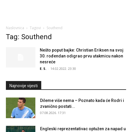
Naslovnica
Tagovi
Southend
Tag: Southend
Nešto poput bajke: Christian Eriksen na svoj
30. rođendan odigrao prvu utakmicu nakon
nesreće
E. S.
-
14.02.2022. 23:30
Najnovije vijesti
Dileme više nema – Poznato kada će Rodri i
zvanično postati...
07.08.2026. 17:31
Engleski reprezentativac optužen za napad u