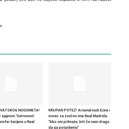
a
RVATSKOG NOGOMETA!
KRUPAN POTEZ! Arsenal nudi Ezea i
 sjajnom ‘Vatrenom’
novac za zvučno ime Real Madrida:
nsfer karijere u Real
“Ako oni prihvate, biti će nam drago
da ga potpišemo”