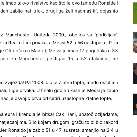
e imao takvo rivalstvo kao što je ovo između Ronalda i
an zabije hat-trick, drugi ga želi nadmašiti”, objasnio
z Manchester Uniteda 2009., obojica su ‘podivljala’.
 za Real u Ligi prvaka, a Messi 52 u 56 nastupa u LP za
o je CR došao u Madrid, Messi je imao 17 pogodaka u 33
tiano za Manchester postigao 15 u 52 utakmice, ne
o zvijezda! Pa 2008. bio je Zlatna lopta, među ostalim i
alu Lige prvaka. U finalu godinu kasnije Messi je zabio
nac je osvojio prvu od četiri uzastopne Zlatne lopte.
 eura i krenula je bitka! Čak i lani, unatoč ozljedama,
natjecanjima. Bilo kojem drugom igraču to bi bio rekord
! Jer Ronaldo je zabio 51 u 47 susreta, smanjio na 2:4 u