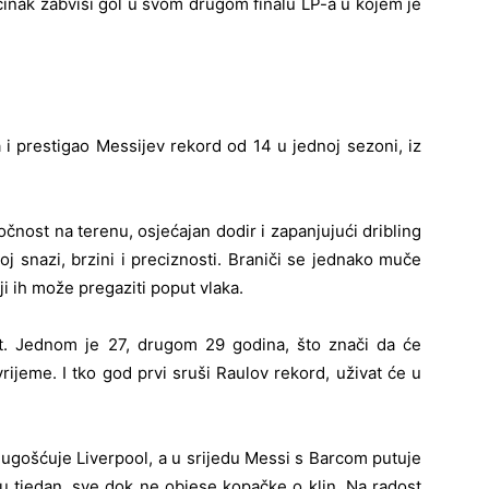
učinak zabviši gol u svom drugom finalu LP-a u kojem je
 i prestigao Messijev rekord od 14 u jednoj sezoni, iz
čnost na terenu, osjećajan dodir i zapanjujući dribling
oj snazi, brzini i preciznosti. Braniči se jednako muče
ji ih može pregaziti poput vlaka.
ost. Jednom je 27, drugom 29 godina, što znači da će
ijeme. I tko god prvi sruši Raulov rekord, uživat će u
 ugošćuje Liverpool, a u srijedu Messi s Barcom putuje
 u tjedan, sve dok ne objese kopačke o klin. Na radost