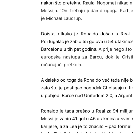
nakon što preteknu Raula.
Nogomet nikad nij
Messija. “Oni trebaju jedan drugoga. Kad jed
je Michael Laudrup.
Doista, otkako je Ronaldo došao u Real i
Portugalac je zabio 55 golova u 54 utakmice
Barcelonu u tih pet godina.
A prije nego št
europska nastupa za Barcu, dok je Cris
računajući pretkola.
A daleko od toga da Ronaldo već tada nije bi
zato što je postigao pogodak Chelseaju u fin
u pobjedi Barce nad Unitedom 2:0, a Argenti
Ronaldo je tada prešao u Real za 94 milijuna
Messi je zabio 41 gol u 46 utakmica u svim 
karijere, a za Lea je to značilo – pad forme