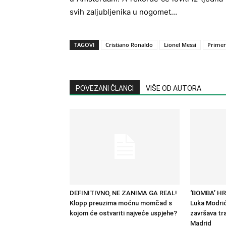
svih zaljubljenika u nogomet…
TAGOVI
Cristiano Ronaldo
Lionel Messi
Primer
POVEZANI ČLANCI
VIŠE OD AUTORA
DEFINITIVNO, NE ZANIMA GA REAL!
‘BOMBA’ H
Klopp preuzima moćnu momčad s
Luka Modrić
kojom će ostvariti najveće uspjehe?
završava tra
Madrid