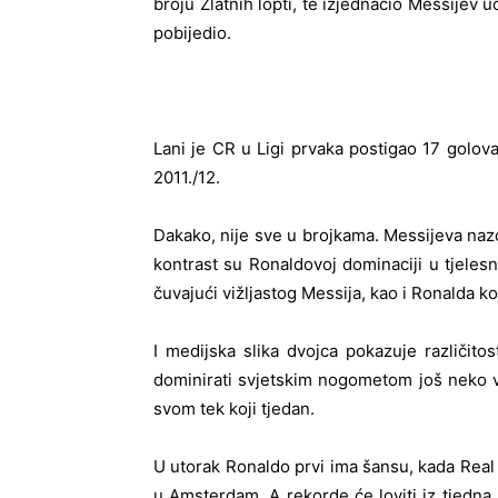
broju Zlatnih lopti, te izjednačio Messijev 
pobijedio.
Lani je CR u Ligi prvaka postigao 17 golova
2011./12.
Dakako, nije sve u brojkama. Messijeva nazo
kontrast su Ronaldovoj dominaciji u tjelesn
čuvajući vižljastog Messija, kao i Ronalda ko
I medijska slika dvojca pokazuje različit
dominirati svjetskim nogometom još neko vr
svom tek koji tjedan.
U utorak Ronaldo prvi ima šansu, kada Real
u Amsterdam. A rekorde će loviti iz tjedna