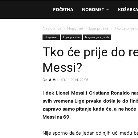
AM
POČETNA
NOGOMET
KOŠARK
Sport
Naslovnica
Nogomet
Liga prvaka
Tko će prije 
Nogomet
Liga prvaka
Najnovije vijesti
Tko će prije do r
Messi?
Od
A.M.
-
03.11.2014. 22:06
I dok Lionel Messi i Cristiano Ronaldo nas
svih vremena Lige prvaka došla je do fini
zapravo samo pitanje kada će, a ne hoće li
Messi na 69.
Nije sporno da će jedan od njih ući među bes