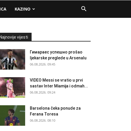
ICA
KAZINO
Najnovije vijesti
Гимараеc успешно prošao
ljekarske preglede u Arsenalu
06.08.2026. 09:45
VIDEO Messi se vratio u prvi
sastav Inter Miamija i odmah...
06.08.2026. 09:24
Barselona čeka ponude za
Ferana Toresa
06.08.2026. 08:10