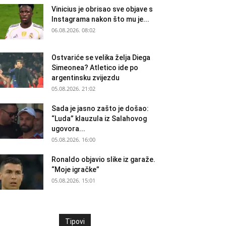
Vinicius je obrisao sve objave s
Instagrama nakon što mu je...
06.08.2026. 08:02
Ostvariće se velika želja Diega
Simeonea? Atletico ide po
argentinsku zvijezdu
05.08.2026. 21:02
Sada je jasno zašto je došao:
“Luda” klauzula iz Salahovog
ugovora...
05.08.2026. 16:00
Ronaldo objavio slike iz garaže.
“Moje igračke”
05.08.2026. 15:01
Tipovi