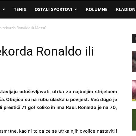
A
TENIS
OSTALI SPORTOVI
KOLUMNE
KLADION
do rekorda Ronaldo ili Messi?
ekorda Ronaldo ili
tavljaju oduševljavati, utrka za najboljim strijelcem
ša. Obojica su na rubu ulaska u povijest. Već dugo je
 prestići 71 gol koliko ih ima Raul. Ronaldo je na 70,
mrtne, kao ni to da će se utrka njih dvojice nastaviti i