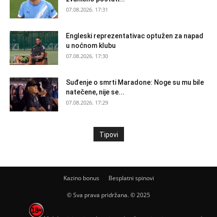
07.08.2026. 17:31
Engleski reprezentativac optužen za napad
u noćnom klubu
07.08.2026. 17:30
Suđenje o smrti Maradone: Noge su mu bile
natečene, nije se...
07.08.2026. 17:29
Tipovi
Kazino bonus
Besplatni spinovi
© Sva prava pridržana. © 2025