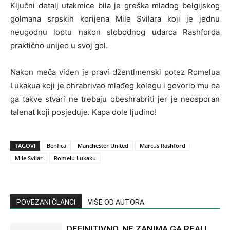
Ključni detalj utakmice bila je greška mladog belgijskog
golmana srpskih korijena Mile Svilara koji je jednu
neugodnu loptu nakon slobodnog udarca Rashforda
praktično unijeo u svoj gol.
Nakon meča viđen je pravi džentlmenski potez Romelua
Lukakua koji je ohrabrivao mlađeg kolegu i govorio mu da
ga takve stvari ne trebaju obeshrabriti jer je neosporan
talenat koji posjeduje. Kapa dole ljudino!
TAGOVI
Benfica
Manchester United
Marcus Rashford
Mile Svilar
Romelu Lukaku
POVEZANI ČLANCI
VIŠE OD AUTORA
DEFINITIVNO, NE ZANIMA GA REAL!