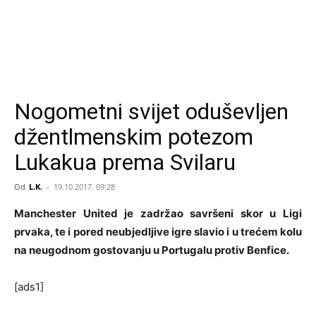
Nogometni svijet oduševljen
džentlmenskim potezom
Lukakua prema Svilaru
Od
L.K.
-
19.10.2017. 09:28
Manchester United je zadržao savršeni skor u Ligi
prvaka, te i pored neubjedljive igre slavio i u trećem kolu
na neugodnom gostovanju u Portugalu protiv Benfice.
[ads1]