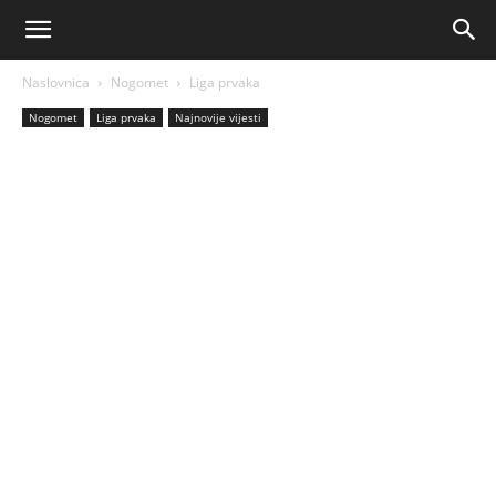
AM
Naslovnica
Nogomet
Liga prvaka
Sport
Nogomet
Liga prvaka
Najnovije vijesti