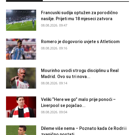
Francuski sudija optužen za porodično
nasilje. Prijeti mu 18 mjeseci zatvora
08.08.2026. 09:47
Romero je dogovorio uvjete s Atleticom
08.08.2026. 09:16
Mourinho uvodi strogu disciplinu u Real
Madrid. Ovo su tri nova...
08.08.2026. 09:14
Veliki “Here we go” malo prije ponoći –
Liverpool se pojačao...
08.08.2026. 09:04
Dileme više nema – Poznato kada će Rodri i
zvanično postati...