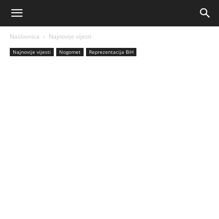
AM
Naslovnica
Najnovije vijesti
Sport
Najnovije vijesti
Nogomet
Reprezentacija BiH