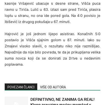
kasnije Vršajević ubacuje s desne strane, Višća puca
ravno u Tirića. Lulić u 63. izlazi sam pred Tirića, plasira
loptu u stranu, no ona ide pored gola. Na 4:0 povisio je
Ibišević iz drugog pokušaja u 67. minuti.
Hajrović je još jednom lijepo asistirao. Konačnih 5:0
postavio je Višća sjajnim golom u 87. minuti. Iako su
Zmajevi visoko slavili, o rezultatu niko nije razmišljao.
Najvažnije da nije bilo povreda, te da je prikupljena velika
suma novca koji će se donirati za žrtve u nedavnim
poplavama.
POVEZANI ČLANCI
VIŠE OD AUTORA
DEFINITIVNO, NE ZANIMA GA REAL!
Klopp preuzima moćnu momčad s