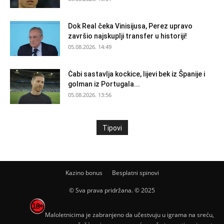
Dok Real čeka Vinisijusa, Perez upravo
završio najskuplji transfer u historiji!
05.08.2026. 14:49
Ċabi sastavlja kockice, lijevi bek iz Španije i
golman iz Portugala...
05.08.2026. 13:56
Tipovi
Kazino bonus
Besplatni spinovi
© Sva prava pridržana. © 2025
Maloletnicima je zabranjeno da učestvuju u igrama na sreću,