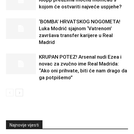
kojom će ostvariti najveće uspjehe?
‘BOMBA’ HRVATSKOG NOGOMETA!
Luka Modrić sjajnom ‘Vatrenom’
završava transfer karijere u Real
Madrid
KRUPAN POTEZ! Arsenal nudi Ezea i
novac za zvučno ime Real Madrida:
“Ako oni prihvate, biti će nam drago da
ga potpišemo”
Najnovije vijesti