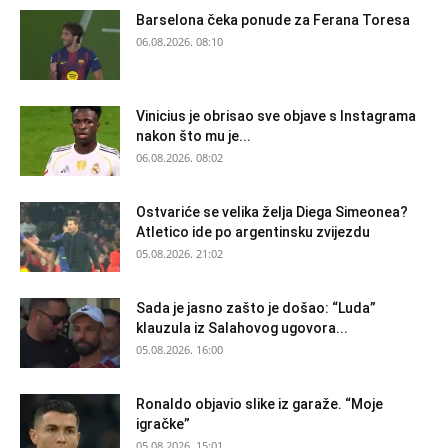
Barselona čeka ponude za Ferana Toresa
06.08.2026. 08:10
Vinicius je obrisao sve objave s Instagrama
nakon što mu je...
06.08.2026. 08:02
Ostvariće se velika želja Diega Simeonea?
Atletico ide po argentinsku zvijezdu
05.08.2026. 21:02
Sada je jasno zašto je došao: “Luda”
klauzula iz Salahovog ugovora...
05.08.2026. 16:00
Ronaldo objavio slike iz garaže. “Moje
igračke”
05.08.2026. 15:01