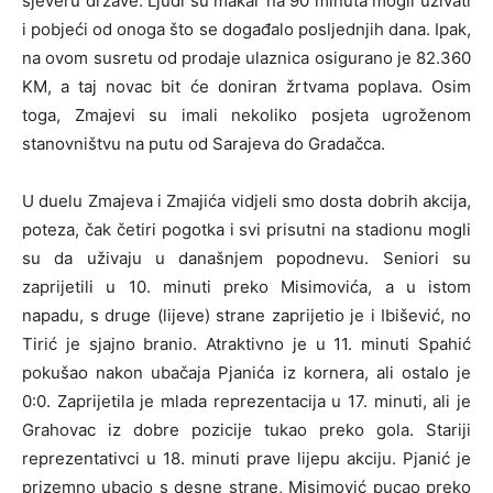
sjeveru države. Ljudi su makar na 90 minuta mogli uživati
i pobjeći od onoga što se događalo posljednjih dana. Ipak,
na ovom susretu od prodaje ulaznica osigurano je 82.360
KM, a taj novac bit će doniran žrtvama poplava. Osim
toga, Zmajevi su imali nekoliko posjeta ugroženom
stanovništvu na putu od Sarajeva do Gradačca.
U duelu Zmajeva i Zmajića vidjeli smo dosta dobrih akcija,
poteza, čak četiri pogotka i svi prisutni na stadionu mogli
su da uživaju u današnjem popodnevu. Seniori su
zaprijetili u 10. minuti preko Misimovića, a u istom
napadu, s druge (lijeve) strane zaprijetio je i Ibišević, no
Tirić je sjajno branio. Atraktivno je u 11. minuti Spahić
pokušao nakon ubačaja Pjanića iz kornera, ali ostalo je
0:0. Zaprijetila je mlada reprezentacija u 17. minuti, ali je
Grahovac iz dobre pozicije tukao preko gola. Stariji
reprezentativci u 18. minuti prave lijepu akciju. Pjanić je
prizemno ubacio s desne strane, Misimović pucao preko