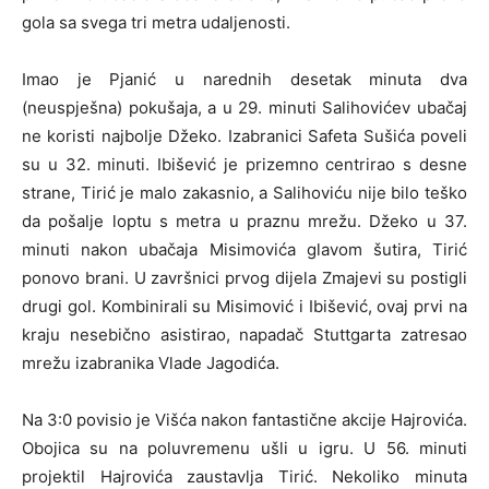
gola sa svega tri metra udaljenosti.
Imao je Pjanić u narednih desetak minuta dva
(neuspješna) pokušaja, a u 29. minuti Salihovićev ubačaj
ne koristi najbolje Džeko. Izabranici Safeta Sušića poveli
su u 32. minuti. Ibišević je prizemno centrirao s desne
strane, Tirić je malo zakasnio, a Salihoviću nije bilo teško
da pošalje loptu s metra u praznu mrežu. Džeko u 37.
minuti nakon ubačaja Misimovića glavom šutira, Tirić
ponovo brani. U završnici prvog dijela Zmajevi su postigli
drugi gol. Kombinirali su Misimović i Ibišević, ovaj prvi na
kraju nesebično asistirao, napadač Stuttgarta zatresao
mrežu izabranika Vlade Jagodića.
Na 3:0 povisio je Višća nakon fantastične akcije Hajrovića.
Obojica su na poluvremenu ušli u igru. U 56. minuti
projektil Hajrovića zaustavlja Tirić. Nekoliko minuta