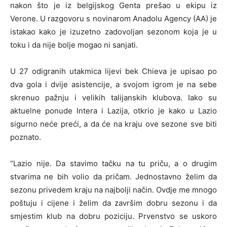
nakon što je iz belgijskog Genta prešao u ekipu iz
Verone. U razgovoru s novinarom Anadolu Agency (AA) je
istakao kako je izuzetno zadovoljan sezonom koja je u
toku i da nije bolje mogao ni sanjati.
U 27 odigranih utakmica lijevi bek Chieva je upisao po
dva gola i dvije asistencije, a svojom igrom je na sebe
skrenuo pažnju i velikih talijanskih klubova. Iako su
aktuelne ponude Intera i Lazija, otkrio je kako u Lazio
sigurno neće preći, a da će na kraju ove sezone sve biti
poznato.
“Lazio nije. Da stavimo tačku na tu priču, a o drugim
stvarima ne bih volio da pričam. Jednostavno želim da
sezonu privedem kraju na najbolji način. Ovdje me mnogo
poštuju i cijene i želim da završim dobru sezonu i da
smjestim klub na dobru poziciju. Prvenstvo se uskoro