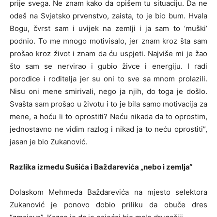
prije svega. Ne znam kako da opišem tu situaciju. Da ne
odeš na Svjetsko prvenstvo, zaista, to je bio bum. Hvala
Bogu, čvrst sam i uvijek na zemlji i ja sam to ‘muški’
podnio. To me mnogo motivisalo, jer znam kroz šta sam
prošao kroz život i znam da ću uspjeti. Najviše mi je žao
što sam se nervirao i gubio živce i energiju. I radi
porodice i roditelja jer su oni to sve sa mnom prolazili.
Nisu oni mene smirivali, nego ja njih, do toga je došlo.
Svašta sam prošao u životu i to je bila samo motivacija za
mene, a hoću li to oprostiti? Neću nikada da to oprostim,
jednostavno ne vidim razlog i nikad ja to neću oprostiti”,
jasan je bio Zukanović.
Razlika između Sušića i Baždarevića „nebo i zemlja“
Dolaskom Mehmeda Baždarevića na mjesto selektora
Zukanović je ponovo dobio priliku da obuče dres