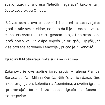
svakoj utakmici u dresu “letećih magaraca”, kako u Italiji
često zovu ekipu Chieva.
“Uživao sam u svakoj utakmici i bilo mi je zadovoljstvo
igrati protiv svake ekipe, nebitno da li je to mala ili velika
ekipa. Na svaku utakmicu gledam isto, ali naravno kada
igraš protiv velikih ekipa osjećaj je drugačiji, ljepši, još
više prorade adrenalin i emocije”, pričao je Zukanović.
Igrači iz BiH otvaraju vrata sunarodnjacima
Zukanović je ove godine igrao protiv Miralema Pjanića,
Senada Lulića i Milana Đurića. Njih četvorica danas čine
nikad brojniju bh. koloniju na Apeninima, a svojim igrama
“pripremaju” teren i za ostale igrače iz Bosne i
Hercegovine.