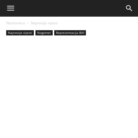
AM
Naslovnica
Najnovije vijesti
Sport
Najnovije vijesti
Nogomet
Reprezentacija BiH