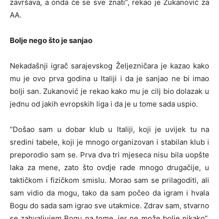
završava, a onda će se sve znati”, rekao je Zukanović za
AA.
Bolje nego što je sanjao
Nekadašnji igrač sarajevskog Željezničara je kazao kako
mu je ovo prva godina u Italiji i da je sanjao ne bi imao
bolji san. Zukanović je rekao kako mu je cilj bio dolazak u
jednu od jakih evropskih liga i da je u tome sada uspio.
“Došao sam u dobar klub u Italiji, koji je uvijek tu na
sredini tabele, koji je mnogo organizovan i stabilan klub i
preporodio sam se. Prva dva tri mjeseca nisu bila uopšte
laka za mene, zato što ovdje rade mnogo drugačije, u
taktičkom i fizičkom smislu. Morao sam se prilagoditi, ali
sam vidio da mogu, tako da sam počeo da igram i hvala
Bogu do sada sam igrao sve utakmice. Zdrav sam, stvarno
se zahvaljujem Bogu na tome, jer ne može bolje nikako”,