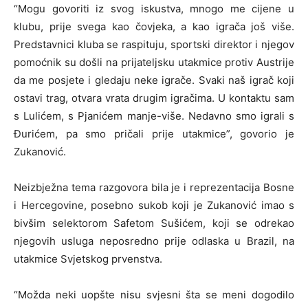
“Mogu govoriti iz svog iskustva, mnogo me cijene u
klubu, prije svega kao čovjeka, a kao igrača još više.
Predstavnici kluba se raspituju, sportski direktor i njegov
pomoćnik su došli na prijateljsku utakmice protiv Austrije
da me posjete i gledaju neke igrače. Svaki naš igrač koji
ostavi trag, otvara vrata drugim igračima. U kontaktu sam
s Lulićem, s Pjanićem manje-više. Nedavno smo igrali s
Đurićem, pa smo pričali prije utakmice”, govorio je
Zukanović.
Neizbježna tema razgovora bila je i reprezentacija Bosne
i Hercegovine, posebno sukob koji je Zukanović imao s
bivšim selektorom Safetom Sušićem, koji se odrekao
njegovih usluga neposredno prije odlaska u Brazil, na
utakmice Svjetskog prvenstva.
“Možda neki uopšte nisu svjesni šta se meni dogodilo