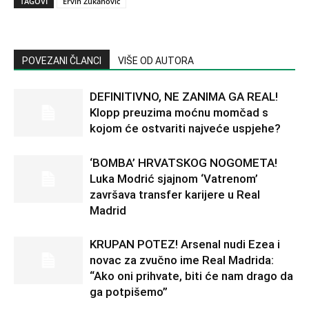
TAGOVI
Ervin Zukanović
POVEZANI ČLANCI
VIŠE OD AUTORA
DEFINITIVNO, NE ZANIMA GA REAL!
Klopp preuzima moćnu momčad s
kojom će ostvariti najveće uspjehe?
‘BOMBA’ HRVATSKOG NOGOMETA!
Luka Modrić sjajnom ‘Vatrenom’
završava transfer karijere u Real
Madrid
KRUPAN POTEZ! Arsenal nudi Ezea i
novac za zvučno ime Real Madrida:
“Ako oni prihvate, biti će nam drago da
ga potpišemo”