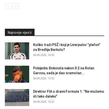
Najnovije vijesti
Koliko traži PSŽ i koji je Liverpulov “plafon”
za Bredlija Barkolu?
06.08.2026. 16:30
Pobijedio Đokovića nakon 0:2 na Rolan
Garosu, sada je dao sramotan...
06.08.2026. 15:32
Direktor FIA o drami Formule 1: “Ne možemo
ići tako daleko”
06.08.2026. 15:32