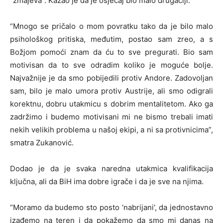
“zmajeva”. Kazao je da je osjećaj bio malo drugačiji.
“Mnogo se pričalo o mom povratku tako da je bilo malo
psihološkog pritiska, međutim, postao sam zreo, a s
Božjom pomoći znam da ću to sve pregurati. Bio sam
motivisan da to sve odradim koliko je moguće bolje.
Najvažnije je da smo pobijedili protiv Andore. Zadovoljan
sam, bilo je malo umora protiv Austrije, ali smo odigrali
korektnu, dobru utakmicu s dobrim mentalitetom. Ako ga
zadržimo i budemo motivisani mi ne bismo trebali imati
nekih velikih problema u našoj ekipi, a ni sa protivnicima”,
smatra Zukanović.
Dodao je da je svaka naredna utakmica kvalifikacija
ključna, ali da BiH ima dobre igrače i da je sve na njima.
“Moramo da budemo sto posto ‘nabrijani’, da jednostavno
izađemo na teren i da pokažemo da smo mi danas na