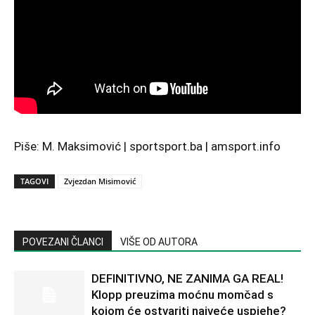
Piše: M. Maksimović | sportsport.ba | amsport.info
TAGOVI
Zvjezdan Misimović
POVEZANI ČLANCI
VIŠE OD AUTORA
DEFINITIVNO, NE ZANIMA GA REAL!
Klopp preuzima moćnu momčad s
kojom će ostvariti najveće uspjehe?