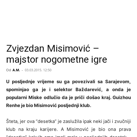
Zvjezdan Misimović –
majstor nogometne igre
Od
A.M.
-
03.03.2015. 12:50
U posljednje vrijeme su ga povezivali sa Sarajevom,
spominjao ga je i selektor Baždarević, a onda je
popularni Miske odlučio da je priči došao kraj. Guizhou
Renhe je bio Misimović posljednji klub.
Šteta, jer ova “desetka” je zaslužila ipak neki jači i zvučniji
klub na kraju karijere. A Misimović je bio ona prava