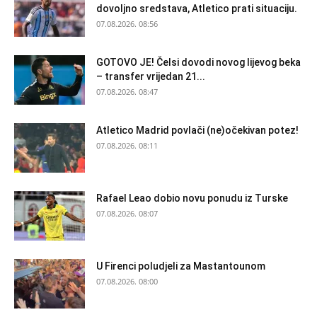
dovoljno sredstava, Atletico prati situaciju.
07.08.2026. 08:56
GOTOVO JE! Čelsi dovodi novog lijevog beka
– transfer vrijedan 21...
07.08.2026. 08:47
Atletico Madrid povlači (ne)očekivan potez!
07.08.2026. 08:11
Rafael Leao dobio novu ponudu iz Turske
07.08.2026. 08:07
U Firenci poludjeli za Mastantounom
07.08.2026. 08:00