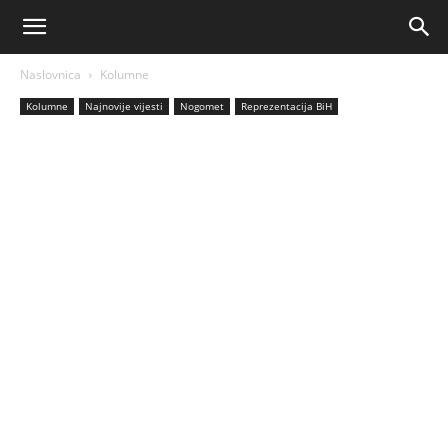
AM
Naslovnica
Kolumne
Sport
Kolumne
Najnovije vijesti
Nogomet
Reprezentacija BiH