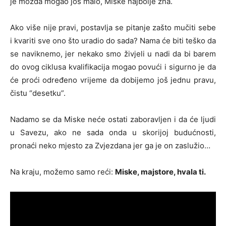
je možda mogao još malo, Miske najbolje zna.
Ako više nije pravi, postavlja se pitanje zašto mučiti sebe
i kvariti sve ono što uradio do sada? Nama će biti teško da
se naviknemo, jer nekako smo živjeli u nadi da bi barem
do ovog ciklusa kvalifikacija mogao povući i sigurno je da
će proći određeno vrijeme da dobijemo još jednu pravu,
čistu “desetku”.
Nadamo se da Miske neće ostati zaboravljen i da će ljudi
u Savezu, ako ne sada onda u skorijoj budućnosti,
pronaći neko mjesto za Zvjezdana jer ga je on zaslužio…
Na kraju, možemo samo reći:
Miske, majstore, hvala ti.