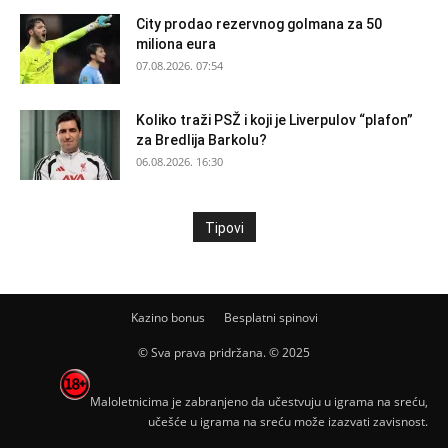
City prodao rezervnog golmana za 50
miliona eura
07.08.2026. 07:54
Koliko traži PSŽ i koji je Liverpulov “plafon”
za Bredlija Barkolu?
06.08.2026. 16:30
Tipovi
Kazino bonus
Besplatni spinovi
© Sva prava pridržana. © 2025
Maloletnicima je zabranjeno da učestvuju u igrama na sreću,
učešće u igrama na sreću može izazvati zavisnost.