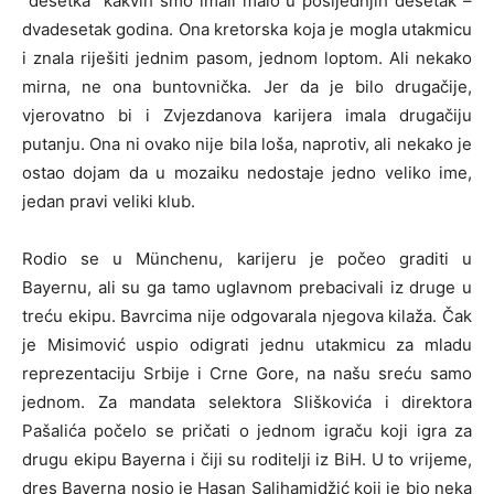
“desetka” kakvih smo imali malo u posljednjih desetak –
dvadesetak godina. Ona kretorska koja je mogla utakmicu
i znala riješiti jednim pasom, jednom loptom. Ali nekako
mirna, ne ona buntovnička. Jer da je bilo drugačije,
vjerovatno bi i Zvjezdanova karijera imala drugačiju
putanju. Ona ni ovako nije bila loša, naprotiv, ali nekako je
ostao dojam da u mozaiku nedostaje jedno veliko ime,
jedan pravi veliki klub.
Rodio se u Münchenu, karijeru je počeo graditi u
Bayernu, ali su ga tamo uglavnom prebacivali iz druge u
treću ekipu. Bavrcima nije odgovarala njegova kilaža. Čak
je Misimović uspio odigrati jednu utakmicu za mladu
reprezentaciju Srbije i Crne Gore, na našu sreću samo
jednom. Za mandata selektora Sliškovića i direktora
Pašalića počelo se pričati o jednom igraču koji igra za
drugu ekipu Bayerna i čiji su roditelji iz BiH. U to vrijeme,
dres Bayerna nosio je Hasan Salihamidžić koji je bio neka