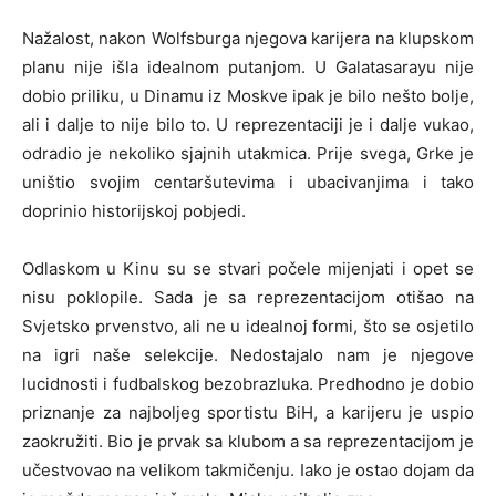
Nažalost, nakon Wolfsburga njegova karijera na klupskom
planu nije išla idealnom putanjom. U Galatasarayu nije
dobio priliku, u Dinamu iz Moskve ipak je bilo nešto bolje,
ali i dalje to nije bilo to. U reprezentaciji je i dalje vukao,
odradio je nekoliko sjajnih utakmica. Prije svega, Grke je
uništio svojim centaršutevima i ubacivanjima i tako
doprinio historijskoj pobjedi.
Odlaskom u Kinu su se stvari počele mijenjati i opet se
nisu poklopile. Sada je sa reprezentacijom otišao na
Svjetsko prvenstvo, ali ne u idealnoj formi, što se osjetilo
na igri naše selekcije. Nedostajalo nam je njegove
lucidnosti i fudbalskog bezobrazluka. Predhodno je dobio
priznanje za najboljeg sportistu BiH, a karijeru je uspio
zaokružiti. Bio je prvak sa klubom a sa reprezentacijom je
učestvovao na velikom takmičenju. Iako je ostao dojam da