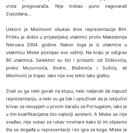
vrsta pregovarača. Nije trebao puno nagovarati
Zvjezdana…
Uskoro je Misimović obukao dres reprezentacije BiH.
Priliku je dobio u prijateljskoj utakmici protiv Makedonije
februara 2004. godine. Nakon toga je iz utakmice u
utakmicu Miske postajao sve važniji. Na kraju je odigrao
80 utakmica. Selektori su bili i prolazili: od Sliškovića,
preko Muzurovića, Kodre, Blaževića i Sušića, ali
Misimović je trajao. Iako nije sve teklo tako glatko.
Znali su ga neki gurati na klupu, neki natjerati da napusti
reprezentaciju, a neki su ga čak i optuživali da je isključivi
krivac za neuspjeh u prvom baražu sa Portugalom, iako je
u tim kvalifikacijama bio najbolji asistent. A Miske se nije
svađao, nije vukao za rukav novinare kako bi im objasnio
šta se događa u reprezentaciji i ko igra za koga. Miske je