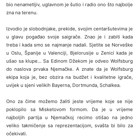
bio nenametljiv, uglavnom je šutio i radio ono što najbolje
zna na terenu.
Izvodio je slobodnjake, prekide, svojim centaršutevima je
u glavu pogađao svoje saigrače. Znao je i zabiti kada
treba i kada smo se najmanje nadali. Sjetite se Norveške
u Oslu, Španije u Valenciji, Bjelorusije u Zenici kada je
ušao sa klupe… Sa Edinom Džekom je odveo Wolfsburg
do naslova prvaka Njemačke. A znate da je Wolfsburg
ekipa koja je, bez obzira na budžet i kvalitetne igrače,
uvijek u sjeni velikih Bayerna, Dortmunda, Schalkea.
Ono za čime možemo žaliti jeste vrijeme koje se nije
poklopilo sa Misketovom formom. Da je u vrijeme
najboljih partija u Njemačkoj recimo otišao na jedno
veliko takmičenje sa reprezentacijom, svašta bi bilo za
očekivati.