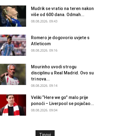
Mudrik se vratio na teren nakon
više od 600 dana. Odmah...
08.08.2026. 09:43
Romero je dogovorio uvjete s
Atleticom
08.08.2026. 09:16
Mourinho uvodi strogu
disciplinu u Real Madrid. Ovo su
tri nova...
08.08.2026. 09:14
Veliki “Here we go” malo prije
ponoći – Liverpool se pojačao...
08.08.2026. 09:04
Tipovi