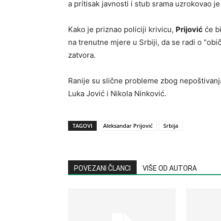
a pritisak javnosti i stub srama uzrokovao j
Kako je priznao policiji krivicu,
Prijović
će bi
na trenutne mjere u Srbiji, da se radi o “ob
zatvora.
Ranije su slične probleme zbog nepoštivanja
Luka Jović i Nikola Ninković.
TAGOVI
Aleksandar Prijović
Srbija
POVEZANI ČLANCI
VIŠE OD AUTORA