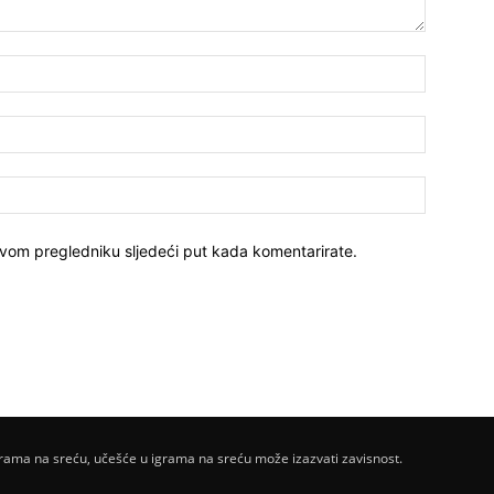
ovom pregledniku sljedeći put kada komentarirate.
ama na sreću, učešće u igrama na sreću može izazvati zavisnost.