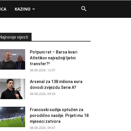
ICA
KAZINO
Najnovije vijesti
Potpuni rat – Barsa kvari
Atletikov najvažniji ljetni
transfer?!
08.08.2026. 12:07
Arsenal za 138 miliona eura
dovodi zvijezdu Serie A?
08.08.2026. 09:59
Francuski sudija optužen za
porodično nasilje. Prijeti mu 18
mjeseci zatvora
08.08.2026. 09:47