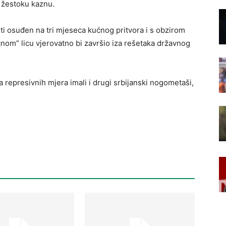
e žestoku kaznu.
ti osuđen na tri mjeseca kućnog pritvora i s obzirom
ičnom” licu vjerovatno bi završio iza rešetaka državnog
 represivnih mjera imali i drugi srbijanski nogometaši,