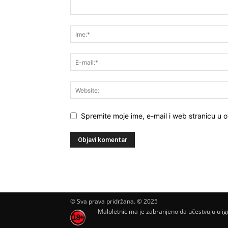
Spremite moje ime, e-mail i web stranicu u 
© Sva prava pridržana. © 2025
Maloletnicima je zabranjeno da učestvuju u igr