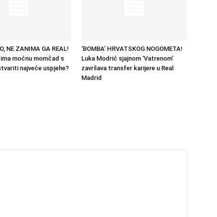
O, NE ZANIMA GA REAL!
‘BOMBA’ HRVATSKOG NOGOMETA!
zima moćnu momčad s
Luka Modrić sjajnom ‘Vatrenom’
tvariti najveće uspjehe?
završava transfer karijere u Real
Madrid