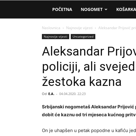
AM
POČETNA
NOGOMET
KOŠARK
Sport
Naslovnica
Najnovije vijesti
Aleksandar Prijović pri
Najnovije vijesti
Uncategorized
Aleksandar Prijov
policiji, ali svej
žestoka kazna
Od
E.A.
-
04.04.2020. 22:23
Srbijanski nogometaš Aleksandar Prijović pr
dobit će kaznu od tri mjeseca kućnog pritvo
On je uhapšen u petak popodne u kafiću jed