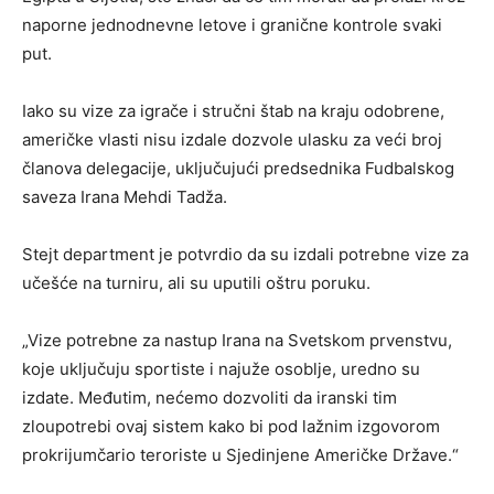
naporne jednodnevne letove i granične kontrole svaki
put.
Iako su vize za igrače i stručni štab na kraju odobrene,
američke vlasti nisu izdale dozvole ulasku za veći broj
članova delegacije, uključujući predsednika Fudbalskog
saveza Irana Mehdi Tadža.
Stejt department je potvrdio da su izdali potrebne vize za
učešće na turniru, ali su uputili oštru poruku.
„Vize potrebne za nastup Irana na Svetskom prvenstvu,
koje uključuju sportiste i najuže osoblje, uredno su
izdate. Međutim, nećemo dozvoliti da iranski tim
zloupotrebi ovaj sistem kako bi pod lažnim izgovorom
prokrijumčario teroriste u Sjedinjene Američke Države.“