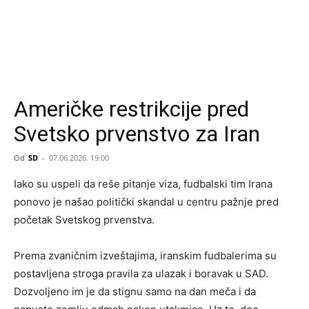
Američke restrikcije pred
Svetsko prvenstvo za Iran
Od
SD
-
07.06.2026. 19:00
Iako su uspeli da reše pitanje viza, fudbalski tim Irana
ponovo je našao politički skandal u centru pažnje pred
početak Svetskog prvenstva.
Prema zvaničnim izveštajima, iranskim fudbalerima su
postavljena stroga pravila za ulazak i boravak u SAD.
Dozvoljeno im je da stignu samo na dan meča i da