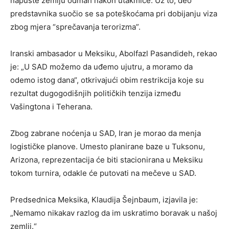
napuste zemlju odmah nakon utakmice. Uz to, deo
predstavnika suočio se sa poteškoćama pri dobijanju viza
zbog mjera “sprečavanja terorizma”.
Iranski ambasador u Meksiku, Abolfazl Pasandideh, rekao
je: „U SAD možemo da uđemo ujutru, a moramo da
odemo istog dana“, otkrivajući obim restrikcija koje su
rezultat dugogodišnjih političkih tenzija između
Vašingtona i Teherana.
Zbog zabrane noćenja u SAD, Iran je morao da menja
logističke planove. Umesto planirane baze u Tuksonu,
Arizona, reprezentacija će biti stacionirana u Meksiku
tokom turnira, odakle će putovati na mečeve u SAD.
Predsednica Meksika, Klaudija Šejnbaum, izjavila je:
„Nemamo nikakav razlog da im uskratimo boravak u našoj
zemlji.“