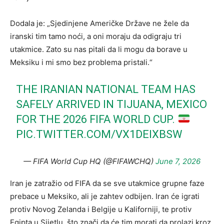
Dodala je: „Sjedinjene Američke Države ne žele da
iranski tim tamo noći, a oni moraju da odigraju tri
utakmice. Zato su nas pitali da li mogu da borave u
Meksiku i mi smo bez problema pristali.“
THE IRANIAN NATIONAL TEAM HAS
SAFELY ARRIVED IN TIJUANA, MEXICO
FOR THE 2026 FIFA WORLD CUP.
PIC.TWITTER.COM/VX1DEIXBSW
— FIFA World Cup HQ (@FIFAWCHQ)
June 7, 2026
Iran je zatražio od FIFA da se sve utakmice grupne faze
prebace u Meksiko, ali je zahtev odbijen. Iran će igrati
protiv Novog Zelanda i Belgije u Kaliforniji, te protiv
Egipta u Sijetlu, što znači da će tim morati da prolazi kroz