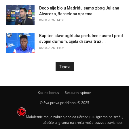
Deco nije bio u Madridu samo zbog Juliana
Alvareza, Barcelona sprema...
06.08.2026. 14:08
Kapiten slavnog kluba pretučen nasmrt pred
svojim domom, cijela država traži...
06.08.2026. 13:06
Tipovi
Kazino bonus
Besplatni spinovi
© Sva prava pridržana. © 2025
Maloletnicima je zabranjeno da učestvuju u igrama na sreću,
učešće u igrama na sreću može izazvati zavisnost.