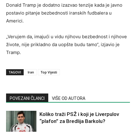
Donald Tramp je dodatno izazvao tenzije kada je javno
postavio pitanje bezbednosti iranskih fudbalera u
Americi.
„Verujem da, imajući u vidu njihovu bezbednost i njihove
živote, nije prikladno da uopšte budu tamo“, izjavio je
Tramp.
TAGOVI
Iran
Top Vijesti
POVEZANI ČLANCI
VIŠE OD AUTORA
Koliko traži PSŽ i koji je Liverpulov
“plafon” za Bredlija Barkolu?