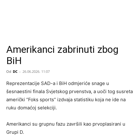
Amerikanci zabrinuti zbog
BiH
Od
DC
-
26.06.2026. 11:07
Reprezentacije SAD-a i BiH odmjeriće snage u
šesnaestini finala Svjetskog prvenstva, a uoči tog susreta
američki “Foks sports” izdvaja statistiku koja ne ide na
ruku domaćoj selekciji.
Amerikanci su grupnu fazu završili kao prvoplasirani u
Grupi D.