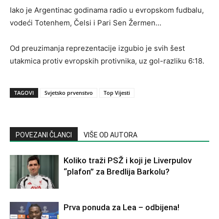
Iako je Argentinac godinama radio u evropskom fudbalu,
vodeći Totenhem, Čelsi i Pari Sen Žermen…
Od preuzimanja reprezentacije izgubio je svih šest
utakmica protiv evropskih protivnika, uz gol-razliku 6:18.
TAGOVI
Svjetsko prvenstvo
Top Vijesti
POVEZANI ČLANCI
VIŠE OD AUTORA
Koliko traži PSŽ i koji je Liverpulov
“plafon” za Bredlija Barkolu?
Prva ponuda za Lea – odbijena!