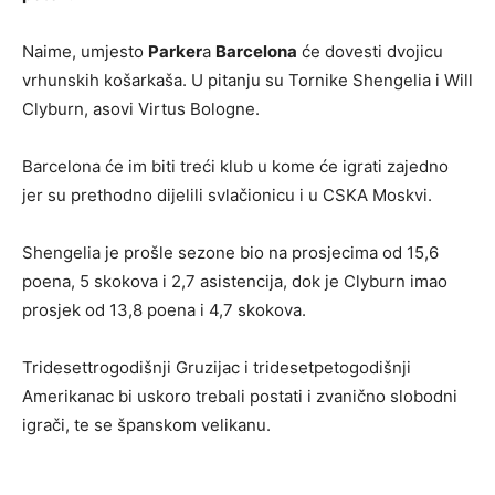
Naime, umjesto
Parker
a
Barcelona
će dovesti dvojicu
vrhunskih košarkaša. U pitanju su Tornike Shengelia i Will
Clyburn, asovi Virtus Bologne.
Barcelona će im biti treći klub u kome će igrati zajedno
jer su prethodno dijelili svlačionicu i u CSKA Moskvi.
Shengelia je prošle sezone bio na prosjecima od 15,6
poena, 5 skokova i 2,7 asistencija, dok je Clyburn imao
prosjek od 13,8 poena i 4,7 skokova.
Tridesettrogodišnji Gruzijac i tridesetpetogodišnji
Amerikanac bi uskoro trebali postati i zvanično slobodni
igrači, te se španskom velikanu.