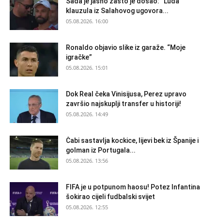
Sada je jasno zašto je došao: “Luda”
klauzula iz Salahovog ugovora...
05.08.2026. 16:00
Ronaldo objavio slike iz garaže. “Moje
igračke”
05.08.2026. 15:01
Dok Real čeka Vinisijusa, Perez upravo
završio najskuplji transfer u historiji!
05.08.2026. 14:49
Ċabi sastavlja kockice, lijevi bek iz Španije i
golman iz Portugala...
05.08.2026. 13:56
FIFA je u potpunom haosu! Potez Infantina
šokirao cijeli fudbalski svijet
05.08.2026. 12:55