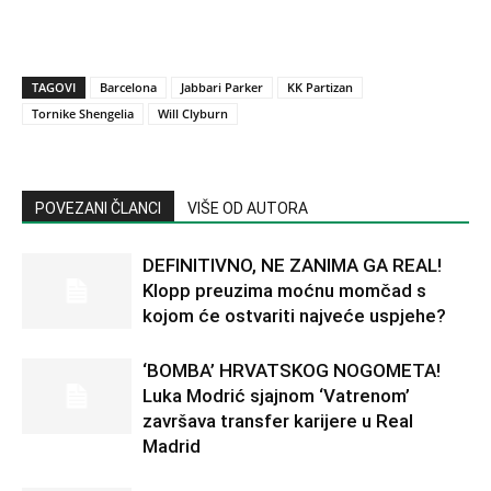
TAGOVI
Barcelona
Jabbari Parker
KK Partizan
Tornike Shengelia
Will Clyburn
POVEZANI ČLANCI
VIŠE OD AUTORA
DEFINITIVNO, NE ZANIMA GA REAL!
Klopp preuzima moćnu momčad s
kojom će ostvariti najveće uspjehe?
‘BOMBA’ HRVATSKOG NOGOMETA!
Luka Modrić sjajnom ‘Vatrenom’
završava transfer karijere u Real
Madrid