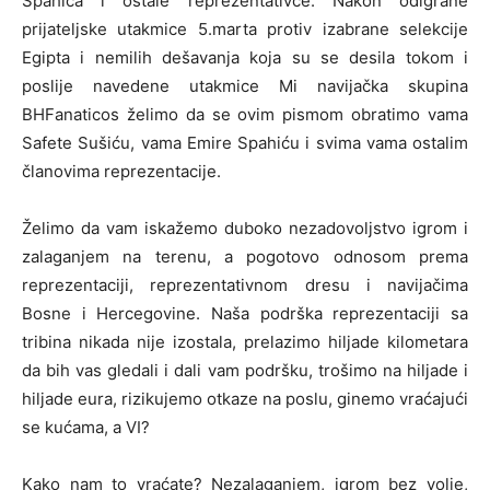
Spahića i ostale reprezentativce. Nakon odigrane
prijateljske utakmice 5.marta protiv izabrane selekcije
Egipta i nemilih dešavanja koja su se desila tokom i
poslije navedene utakmice Mi navijačka skupina
BHFanaticos želimo da se ovim pismom obratimo vama
Safete Sušiću, vama Emire Spahiću i svima vama ostalim
članovima reprezentacije.
Želimo da vam iskažemo duboko nezadovoljstvo igrom i
zalaganjem na terenu, a pogotovo odnosom prema
reprezentaciji, reprezentativnom dresu i navijačima
Bosne i Hercegovine. Naša podrška reprezentaciji sa
tribina nikada nije izostala, prelazimo hiljade kilometara
da bih vas gledali i dali vam podršku, trošimo na hiljade i
hiljade eura, rizikujemo otkaze na poslu, ginemo vraćajući
se kućama, a VI?
Kako nam to vraćate? Nezalaganjem, igrom bez volje,