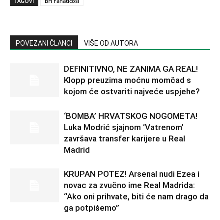
TAGOVI
BH Fanaticosi
POVEZANI ČLANCI
VIŠE OD AUTORA
DEFINITIVNO, NE ZANIMA GA REAL!
Klopp preuzima moćnu momčad s
kojom će ostvariti najveće uspjehe?
‘BOMBA’ HRVATSKOG NOGOMETA!
Luka Modrić sjajnom ‘Vatrenom’
završava transfer karijere u Real
Madrid
KRUPAN POTEZ! Arsenal nudi Ezea i
novac za zvučno ime Real Madrida:
“Ako oni prihvate, biti će nam drago da
ga potpišemo”