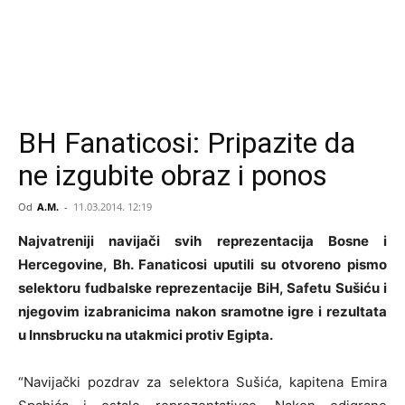
BH Fanaticosi: Pripazite da
ne izgubite obraz i ponos
Od
A.M.
-
11.03.2014. 12:19
Najvatreniji navijači svih reprezentacija Bosne i
Hercegovine, Bh. Fanaticosi uputili su otvoreno pismo
selektoru fudbalske reprezentacije BiH, Safetu Sušiću i
njegovim izabranicima nakon sramotne igre i rezultata
u Innsbrucku na utakmici protiv Egipta.
“Navijački pozdrav za selektora Sušića, kapitena Emira