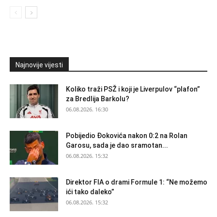
Najnovije vijesti
Koliko traži PSŽ i koji je Liverpulov “plafon”
za Bredlija Barkolu?
06.08.2026. 16:30
Pobijedio Đokovića nakon 0:2 na Rolan
Garosu, sada je dao sramotan...
06.08.2026. 15:32
Direktor FIA o drami Formule 1: “Ne možemo
ići tako daleko”
06.08.2026. 15:32