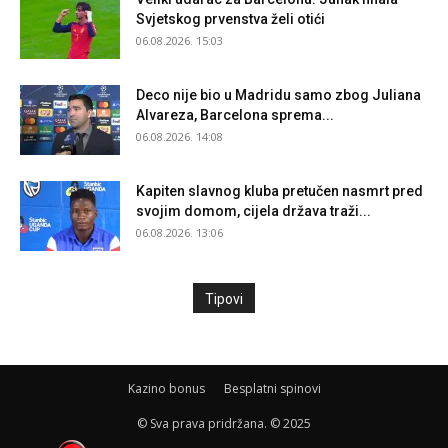
Svjetskog prvenstva želi otići
06.08.2026. 15:03
Deco nije bio u Madridu samo zbog Juliana
Alvareza, Barcelona sprema...
06.08.2026. 14:08
Kapiten slavnog kluba pretučen nasmrt pred
svojim domom, cijela država traži...
06.08.2026. 13:06
Tipovi
Kazino bonus
Besplatni spinovi
© Sva prava pridržana. © 2025