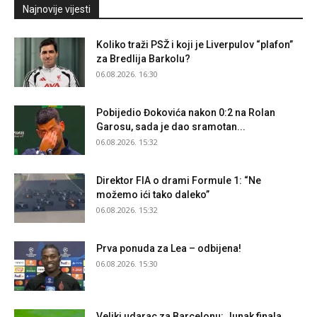
Najnovije vijesti
Koliko traži PSŽ i koji je Liverpulov “plafon”
za Bredlija Barkolu?
06.08.2026. 16:30
Pobijedio Đokovića nakon 0:2 na Rolan
Garosu, sada je dao sramotan...
06.08.2026. 15:32
Direktor FIA o drami Formule 1: “Ne
možemo ići tako daleko”
06.08.2026. 15:32
Prva ponuda za Lea – odbijena!
06.08.2026. 15:30
Veliki udarac za Barcelonu: Junak finala