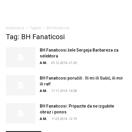
Naslovnica
Tagovi
BH Fanaticosi
Tag: BH Fanaticosi
BH Fanaticosi žele Sergeja Barbareza za
selektora
A.M.
-
03.12.2014. 21:20
BH Fanaticosi poručili : Ili mi ili Sušić, ili mir
ili rat!
A.M.
-
17.11.2014. 14:38
BH Fanaticosi: Pripazite da ne izgubite
obraz i ponos
A.M.
-
11.03.2014. 12:19