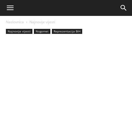
AM
Naslovnica
Najnovije vijesti
Sport
Najnovije vijesti
Nogomet
Reprezentacija BiH