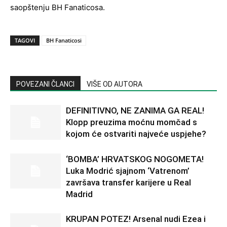
saopštenju BH Fanaticosa.
TAGOVI
BH Fanaticosi
POVEZANI ČLANCI
VIŠE OD AUTORA
DEFINITIVNO, NE ZANIMA GA REAL!
Klopp preuzima moćnu momčad s
kojom će ostvariti najveće uspjehe?
‘BOMBA’ HRVATSKOG NOGOMETA!
Luka Modrić sjajnom ‘Vatrenom’
završava transfer karijere u Real
Madrid
KRUPAN POTEZ! Arsenal nudi Ezea i