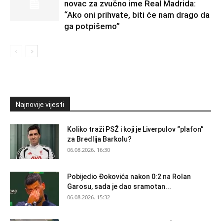
novac za zvučno ime Real Madrida:
“Ako oni prihvate, biti će nam drago da
ga potpišemo”
Najnovije vijesti
Koliko traži PSŽ i koji je Liverpulov “plafon”
za Bredlija Barkolu?
06.08.2026. 16:30
Pobijedio Đokovića nakon 0:2 na Rolan
Garosu, sada je dao sramotan...
06.08.2026. 15:32