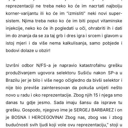
reprezentaciji ne treba neko ko će im nacrtati najbolju
korner-varijantu ili ko će im “izmisliti” neki novi super-
sistem. Njima treba neko ko će im biti poput vitaminske
injekcije, neko ko će ih pogledati u oči, ohrabriti ih i dati
im do znanja da se za taj grb i dres igra i srcem i glavom u
istoj mjeri i da više nema kalkulisanja, samo pobjede i
bodovi dolaze u obzir!
Izvršni odbor N/FS-a je napravio katastrofalnu grešku
produživanjem ugovora selektoru Sušiću nakon SP-a u
Brazilu jer je bilo i više nego očigledno da bivši selektor i
nije bio previše zainteresovan da pokuša unijeti nešto
novo u radu i oko reprezentacije. Zbog njih 15 i njega smo
danas tu gdje jesmo. Sada imaju šansu da isprave tu
grešku. Gospodo, njegovo ime je SERGEJ BARBAREZ i on
je BOSNA I HERCEGOVINA! Zbog nas, zbog vas i zbog
budućnosti svih ljudi koji vole ovu reprezentaciju,” stoji u