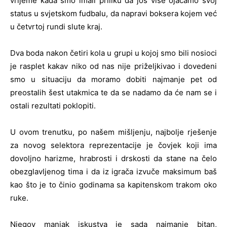
vrijeme kada smo imali priliku da još više ojačamo svoj
status u svjetskom fudbalu, da napravi boksera kojem već
u četvrtoj rundi slute kraj.
Dva boda nakon četiri kola u grupi u kojoj smo bili nosioci
je rasplet kakav niko od nas nije priželjkivao i dovedeni
smo u situaciju da moramo dobiti najmanje pet od
preostalih šest utakmica te da se nadamo da će nam se i
ostali rezultati poklopiti.
U ovom trenutku, po našem mišljenju, najbolje rješenje
za novog selektora reprezentacije je čovjek koji ima
dovoljno harizme, hrabrosti i drskosti da stane na čelo
obezglavljenog tima i da iz igrača izvuče maksimum baš
kao što je to činio godinama sa kapitenskom trakom oko
ruke.
Njegov manjak iskustva je sada najmanje bitan,