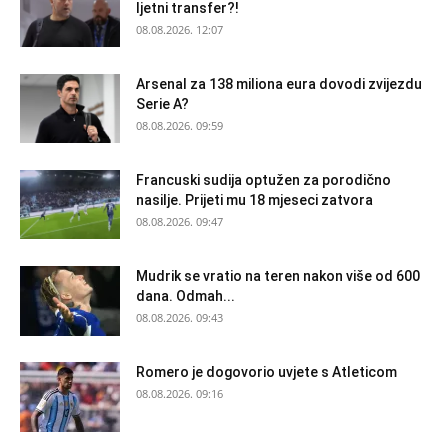
ljetni transfer?!
08.08.2026. 12:07
Arsenal za 138 miliona eura dovodi zvijezdu
Serie A?
08.08.2026. 09:59
Francuski sudija optužen za porodično
nasilje. Prijeti mu 18 mjeseci zatvora
08.08.2026. 09:47
Mudrik se vratio na teren nakon više od 600
dana. Odmah...
08.08.2026. 09:43
Romero je dogovorio uvjete s Atleticom
08.08.2026. 09:16