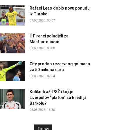
Rafael Leao dobio novu ponudu
iz Turske
07.08.2026. 08:07
U Firenci poludjeli za
Mastantounom
07.08.2026. 08:00
City prodao rezervnog golmana
za 50 miliona eura
07.08.2026. 07:54
Koliko traži PSŽ i koji je
Liverpulov “plafon” za Bredlija
Barkolu?
06.08.2026. 16:30
Tipovi