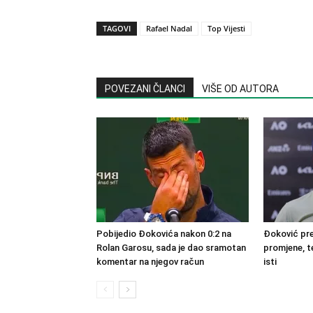
TAGOVI
Rafael Nadal
Top Vijesti
POVEZANI ČLANCI
VIŠE OD AUTORA
Pobijedio Đokovića nakon 0:2 na
Đoković pre
Rolan Garosu, sada je dao sramotan
promjene, te
komentar na njegov račun
isti