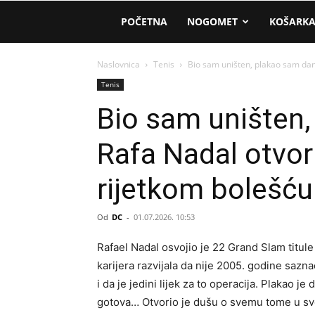
AM
POČETNA
NOGOMET
KOŠARK
Sport
Naslovnica
Tenis
Bio sam uništen, plakao sam dani
Tenis
Bio sam uništen
Rafa Nadal otvor
rijetkom bolešću
Od
DC
-
01.07.2026. 10:53
Rafael Nadal osvojio je 22 Grand Slam titule 
karijera razvijala da nije 2005. godine sazn
i da je jedini lijek za to operacija. Plakao je
gotova… Otvorio je dušu o svemu tome u svo