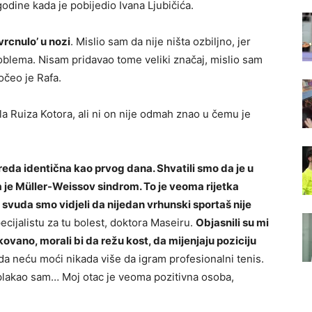
odine kada je pobijedio Ivana Ljubičića.
vrcnulo’ u nozi
. Mislio sam da nije ništa ozbiljno, jer
ema. Nisam pridavao tome veliki značaj, mislio sam
očeo je Rafa.
a Ruiza Kotora, ali ni on nije odmah znao u čemu je
vreda identična kao prvog dana. Shvatili smo da je u
a je Müller-Weissov sindrom. To je veoma rijetka
svuda smo vidjeli da nijedan vrhunski sportaš nije
ecijalistu za tu bolest, doktora Maseiru.
Objasnili su mi
kovano, morali bi da režu kost, da mijenjaju poziciju
da neću moći nikada više da igram profesionalni tenis.
 plakao sam… Moj otac je veoma pozitivna osoba,