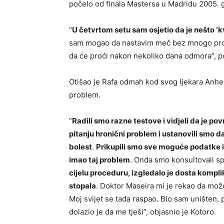
počelo od finala Mastersa u Madridu 2005. g
“
U četvrtom setu sam osjetio da je nešto ‘k
sam mogao da nastavim meč bez mnogo probl
da će proći nakon nekoliko dana odmora”, p
Otišao je Rafa odmah kod svog ljekara Anhel
problem.
“
Radili smo razne testove i vidjeli da je po
pitanju hronični problem i ustanovili smo d
bolest
.
Prikupili smo sve moguće podatke i 
imao taj problem
. Onda smo konsultovali sp
cijelu proceduru, izgledalo je dosta kompli
stopala
. Doktor Maseira mi je rekao da mož
Moj svijet se tada raspao. Bio sam uništen,
dolazio je da me tješi”, objasnio je Kotoro.