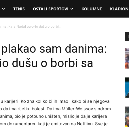
A
TENIS
OSTALI SPORTOVI
KOLUMNE
KLADION
ma: Rafa Nadal otvorio dušu o borbi...
, plakao sam danima:
io dušu o borbi sa
u karijeri. Ko zna koliko bi ih imao i kako bi se njegova
ao da ima rijetku bolest. Da ima Müller-Weissov sindrom
 danima, bio je potpuno uništen, mislio je da je karijera
m dokumentarcu koji je emitovan na Netflixu. Sve je