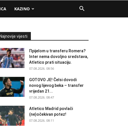
ICA
KAZINO
Najnovije vijesti
Прijelom u transferu Romera?
Inter nema dovoljno sredstava,
Atletico prati situaciju.
07.08.2026. 08:56
GOTOVO JE! Čelsi dovodi
novog lijevog beka – transfer
vrijedan 21...
07.08.2026. 08:47
Atletico Madrid povlači
(ne)očekivan potez!
07.08.2026. 08:11