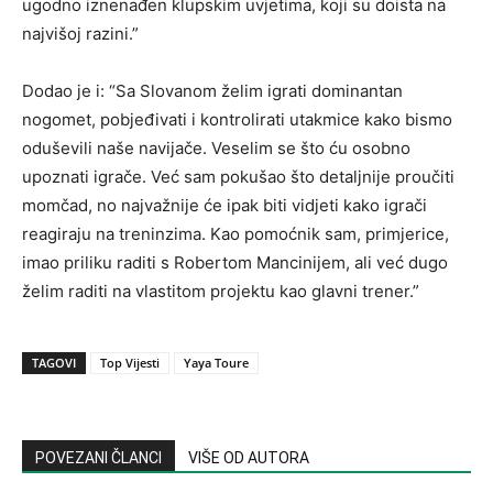
ugodno iznenađen klupskim uvjetima, koji su doista na
najvišoj razini.”
Dodao je i: “Sa Slovanom želim igrati dominantan
nogomet, pobjeđivati i kontrolirati utakmice kako bismo
oduševili naše navijače. Veselim se što ću osobno
upoznati igrače. Već sam pokušao što detaljnije proučiti
momčad, no najvažnije će ipak biti vidjeti kako igrači
reagiraju na treninzima. Kao pomoćnik sam, primjerice,
imao priliku raditi s Robertom Mancinijem, ali već dugo
želim raditi na vlastitom projektu kao glavni trener.”
TAGOVI
Top Vijesti
Yaya Toure
POVEZANI ČLANCI
VIŠE OD AUTORA