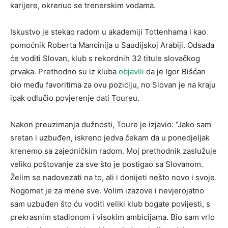
karijere, okrenuo se trenerskim vodama.
Iskustvo je stekao radom u akademiji Tottenhama i kao
pomoćnik Roberta Mancinija u Saudijskoj Arabiji. Odsada
će voditi Slovan, klub s rekordnih 32 titule slovačkog
prvaka. Prethodno su iz kluba
objavili
da je Igor Bišćan
bio među favoritima za ovu poziciju, no Slovan je na kraju
ipak odlučio povjerenje dati Toureu.
Nakon preuzimanja dužnosti, Toure je izjavio: “Jako sam
sretan i uzbuđen, iskreno jedva čekam da u ponedjeljak
krenemo sa zajedničkim radom. Moj prethodnik zaslužuje
veliko poštovanje za sve što je postigao sa Slovanom.
Želim se nadovezati na to, ali i donijeti nešto novo i svoje.
Nogomet je za mene sve. Volim izazove i nevjerojatno
sam uzbuđen što ću voditi veliki klub bogate povijesti, s
prekrasnim stadionom i visokim ambicijama. Bio sam vrlo