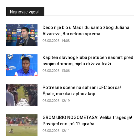
Najnovije vijesti
Deco nije bio u Madridu samo zbog Juliana
Alvareza, Barcelona sprema...
06.08.2026. 14:08
Kapiten slavnog kluba pretučen nasmrt pred
svojim domom, cijela država traži...
06.08.2026. 13:06
Potresne scene na sahrani UFC borca!
Špalir, muzika i aplauz koji...
06.08.2026. 12:19
GROM UBIO NOGOMETAŠA: Velika tragedija!
Povrijeđeno još 12 igrača!
06.08.2026. 12:11