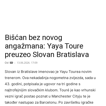
Bišćan bez novog
angažmana: Yaya Toure
preuzeo Slovan Bratislava
Od
SD
-
13.06.2026. 17:09
Slovan iz Bratislave imenovao je Yayu Tourea novim
trenerom. Ova nekadašnja nogometna zvijezda, sada u
43. godini, potpisala je ugovor na tri godine s
najtrofejnijim slovačkim klubom. Touré je kao vrhunski
vezni igrač postao poznat u Manchester Cityju te je
također nastupao za Barcelonu. Po završetku igračke