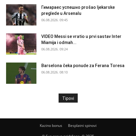
Гимараеc успешно prošao ljekarske
preglede u Arsenalu
06.08.2026. 09:45
VIDEO Messi se vratio u prvi sastav Inter
Miamija i odmah...
06.08.2026. 09:24
Barselona čeka ponude za Ferana Toresa
06.08.2026. 08:10
Tipovi
Kazino bonus
Besplatni spinovi