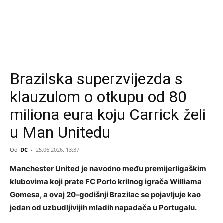
Brazilska superzvijezda s
klauzulom o otkupu od 80
miliona eura koju Carrick želi
u Man Unitedu
Od
DC
-
25.06.2026. 13:37
Manchester United je navodno među premijerligaškim
klubovima koji prate FC Porto krilnog igrača Williama
Gomesa, a ovaj 20-godišnji Brazilac se pojavljuje kao
jedan od uzbudljivijih mladih napadača u Portugalu.