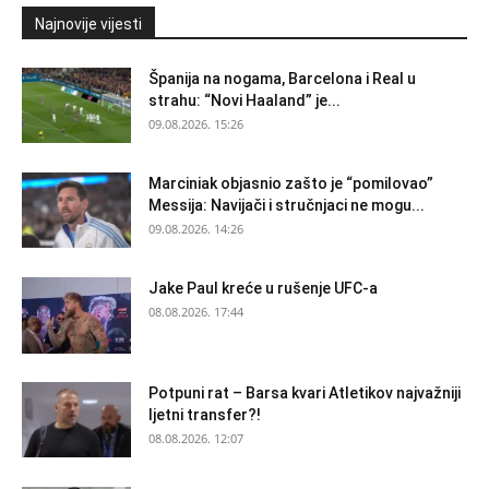
Najnovije vijesti
Španija na nogama, Barcelona i Real u
strahu: “Novi Haaland” je...
09.08.2026. 15:26
Marciniak objasnio zašto je “pomilovao”
Messija: Navijači i stručnjaci ne mogu...
09.08.2026. 14:26
Jake Paul kreće u rušenje UFC-a
08.08.2026. 17:44
Potpuni rat – Barsa kvari Atletikov najvažniji
ljetni transfer?!
08.08.2026. 12:07