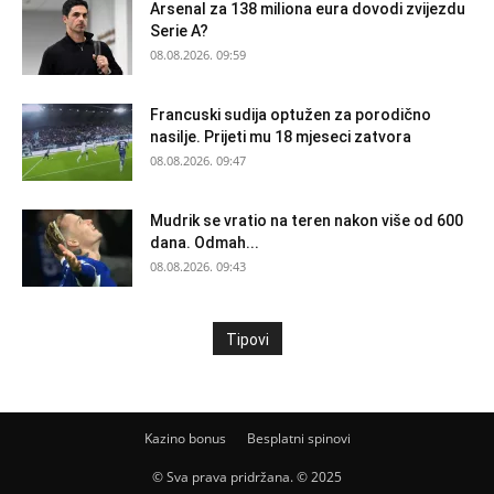
Arsenal za 138 miliona eura dovodi zvijezdu
Serie A?
08.08.2026. 09:59
Francuski sudija optužen za porodično
nasilje. Prijeti mu 18 mjeseci zatvora
08.08.2026. 09:47
Mudrik se vratio na teren nakon više od 600
dana. Odmah...
08.08.2026. 09:43
Tipovi
Kazino bonus
Besplatni spinovi
© Sva prava pridržana. © 2025