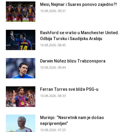
Mesi, Nejmar i Suares ponovo zajedno?!
10.08.2026. 09:31
Rashford se vratio u Manchester United.
Odbija Tursku i Saudijsku Arabiju
10.08.2026. 08:45
Darwin Núñez blizu Trabzonspora
10.08.2026. 08:44
Ferran Torres sve bliže PSG-u
10.08.2026. 08:33
Murinjo: “Nesretnik nam je došao
nepripremljen”
10.08.2026. 07:25