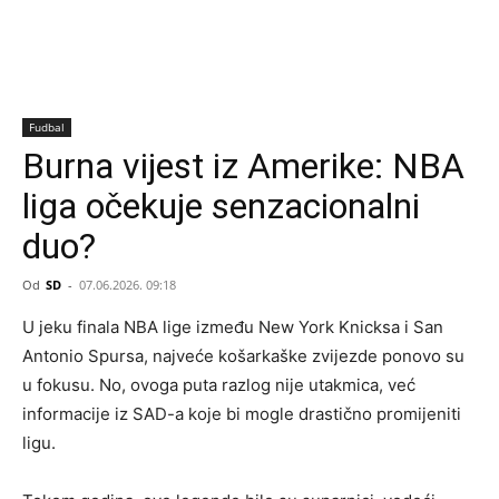
Fudbal
Burna vijest iz Amerike: NBA
liga očekuje senzacionalni
duo?
Od
SD
-
07.06.2026. 09:18
U jeku finala NBA lige između New York Knicksa i San
Antonio Spursa, najveće košarkaške zvijezde ponovo su
u fokusu. No, ovoga puta razlog nije utakmica, već
informacije iz SAD-a koje bi mogle drastično promijeniti
ligu.