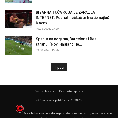
BIZARNA TUČA KOJA JE ZAPALILA
INTERNET: Poznati teškaš prihvatio najluđi
izazov...
10.08.2026. 07:20
Španija na nogama, Barcelona i Real u
strahu: “Novi Haaland” je...
09.08.2026. 15:26
Tipovi
Kazino bonus
Besplatni spinovi
© Sva prava pridržana. © 2025
Maloletnicima je zabranjeno da učestvuju u igrama na sreću,