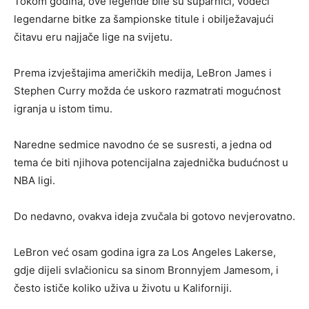
Tokom godina, ove legende bile su suparnici, vodeći
legendarne bitke za šampionske titule i obilježavajući
čitavu eru najjače lige na svijetu.
Prema izvještajima američkih medija, LeBron James i
Stephen Curry možda će uskoro razmatrati mogućnost
igranja u istom timu.
Naredne sedmice navodno će se susresti, a jedna od
tema će biti njihova potencijalna zajednička budućnost u
NBA ligi.
Do nedavno, ovakva ideja zvučala bi gotovo nevjerovatno.
LeBron već osam godina igra za Los Angeles Lakerse,
gdje dijeli svlačionicu sa sinom Bronnyjem Jamesom, i
često ističe koliko uživa u životu u Kaliforniji.