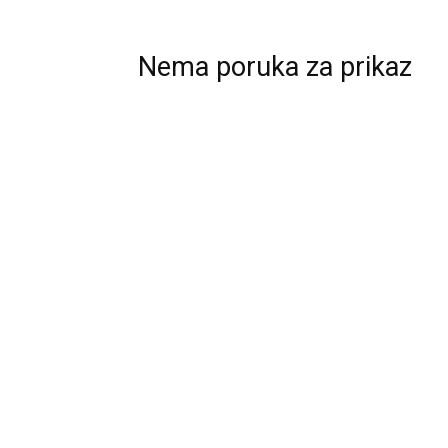
Nema poruka za prikaz