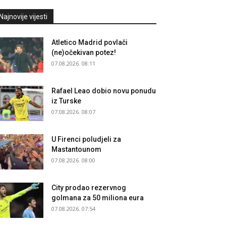
Najnovije vijesti
Atletico Madrid povlači
(ne)očekivan potez!
07.08.2026. 08:11
Rafael Leao dobio novu ponudu
iz Turske
07.08.2026. 08:07
U Firenci poludjeli za
Mastantounom
07.08.2026. 08:00
City prodao rezervnog
golmana za 50 miliona eura
07.08.2026. 07:54