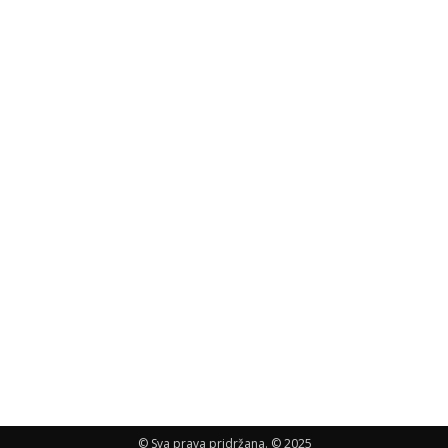
© Sva prava pridržana. © 2025