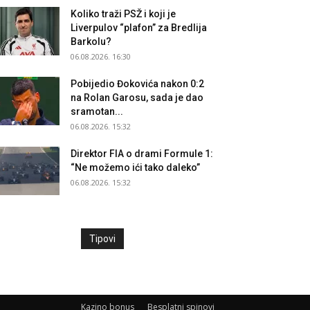
Koliko traži PSŽ i koji je
Liverpulov “plafon” za Bredlija
Barkolu?
06.08.2026. 16:30
Pobijedio Đokovića nakon 0:2
na Rolan Garosu, sada je dao
sramotan...
06.08.2026. 15:32
Direktor FIA o drami Formule 1:
“Ne možemo ići tako daleko”
06.08.2026. 15:32
Tipovi
Kazino bonus
Besplatni spinovi