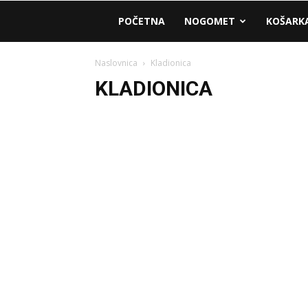
AM
POČETNA
NOGOMET
KOŠARK
Sport
Naslovnica
Kladionica
KLADIONICA