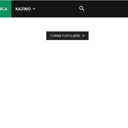
NICA
KAZINO
7 DANA POPULARNI