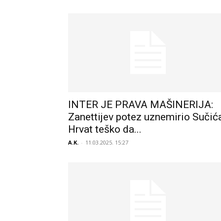
INTER JE PRAVA MAŠINERIJA:
Zanettijev potez uznemirio Sučića
Hrvat teško da...
A.K.
-
11.03.2025. 15:27