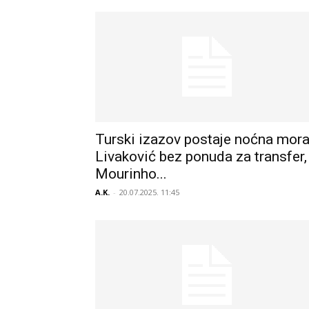
Turski izazov postaje noćna mora
Livaković bez ponuda za transfer,
Mourinho...
A.K.
-
20.07.2025. 11:45