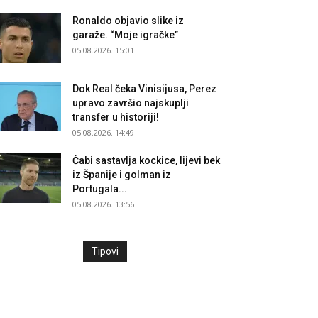
Ronaldo objavio slike iz
garaže. “Moje igračke”
05.08.2026. 15:01
Dok Real čeka Vinisijusa, Perez
upravo završio najskuplji
transfer u historiji!
05.08.2026. 14:49
Ċabi sastavlja kockice, lijevi bek
iz Španije i golman iz
Portugala...
05.08.2026. 13:56
Tipovi