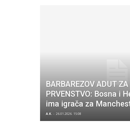
BARBAREZOV ADUT ZA
PRVENSTVO: Bosna i H
ima igrača za Manchest
A.K.
-
26.01.2026. 15:08