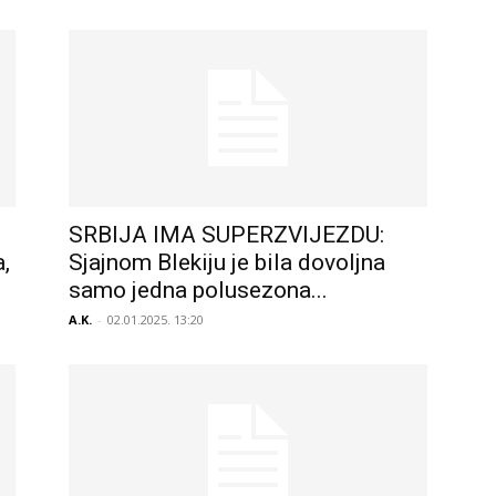
SRBIJA IMA SUPERZVIJEZDU:
,
Sjajnom Blekiju je bila dovoljna
samo jedna polusezona...
A.K.
-
02.01.2025. 13:20