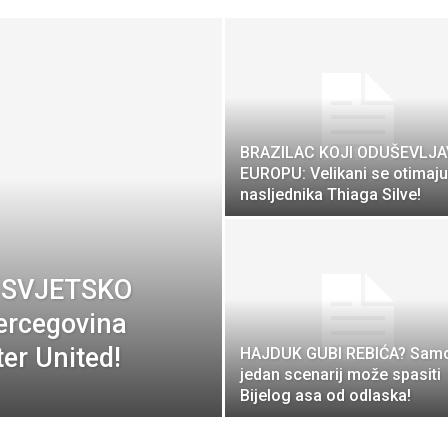
BRAZILAC KOJI ODUŠEVLJA
EUROPU: Velikani se otimaju
nasljednika Thiaga Silve!
 SVJETSKO
ercegovina
er United!
HAJDUK GUBI REBIĆA? Sam
jedan scenarij može spasiti
Bijelog asa od odlaska!