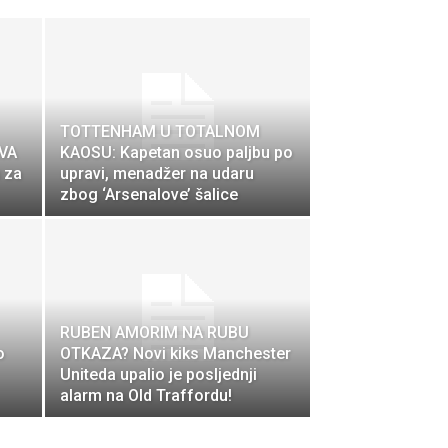
TOTTENHAM U TOTALNOM
VA
KAOSU: Kapetan osuo paljbu po
 za
upravi, menadžer na udaru
zbog ‘Arsenalove’ šalice
RUBEN AMORIM NA RUBU
o
OTKAZA? Novi kiks Manchester
Uniteda upalio je posljednji
alarm na Old Traffordu!