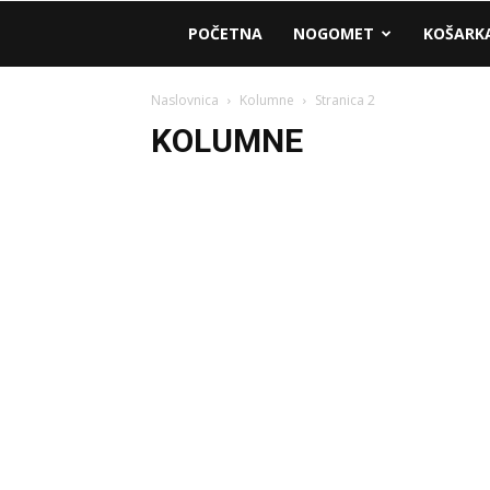
AM
POČETNA
NOGOMET
KOŠARK
Sport
Naslovnica
Kolumne
Stranica 2
KOLUMNE