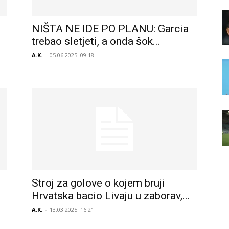
NIŠTA NE IDE PO PLANU: Garcia
trebao sletjeti, a onda šok...
A.K.
-
05.06.2025. 09:18
Stroj za golove o kojem bruji
Hrvatska bacio Livaju u zaborav,...
A.K.
-
13.03.2025. 16:21