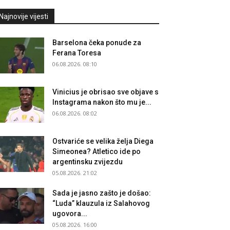
Najnovije vijesti
Barselona čeka ponude za
Ferana Toresa
06.08.2026. 08:10
Vinicius je obrisao sve objave s
Instagrama nakon što mu je...
06.08.2026. 08:02
Ostvariće se velika želja Diega
Simeonea? Atletico ide po
argentinsku zvijezdu
05.08.2026. 21:02
Sada je jasno zašto je došao:
“Luda” klauzula iz Salahovog
ugovora...
05.08.2026. 16:00