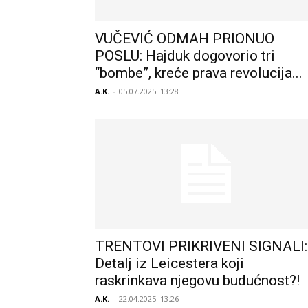
VUČEVIĆ ODMAH PRIONUO
POSLU: Hajduk dogovorio tri
“bombe”, kreće prava revolucija...
A.K.
-
05.07.2025. 13:28
TRENTOVI PRIKRIVENI SIGNALI:
Detalj iz Leicestera koji
raskrinkava njegovu budućnost?!
A.K.
-
22.04.2025. 13:26