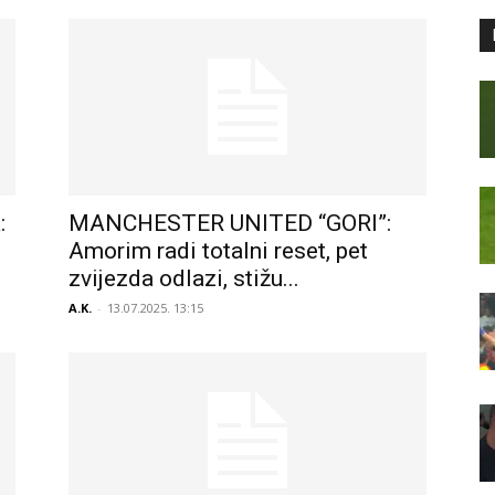
:
MANCHESTER UNITED “GORI”:
Amorim radi totalni reset, pet
zvijezda odlazi, stižu...
A.K.
-
13.07.2025. 13:15