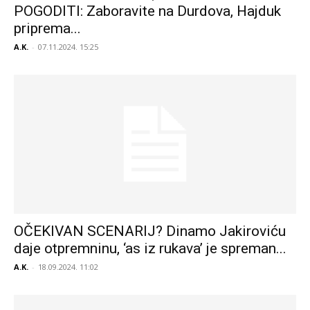
POGODITI: Zaboravite na Durdova, Hajduk
priprema...
A.K.
-
07.11.2024. 15:25
OČEKIVAN SCENARIJ? Dinamo Jakiroviću
daje otpremninu, ‘as iz rukava’ je spreman...
A.K.
-
18.09.2024. 11:02