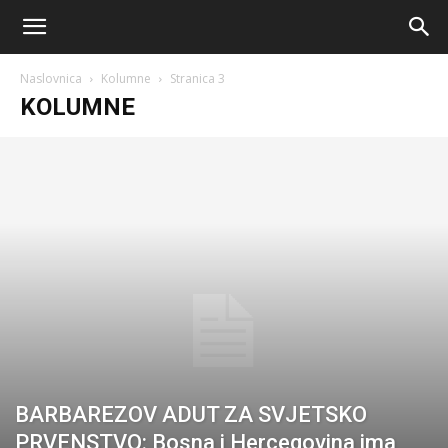
AM
Naslovnica
Kolumne
Stranica 3
Sport
KOLUMNE
BARBAREZOV ADUT ZA SVJETSKO
PRVENSTVO: Bosna i Hercegovina ima