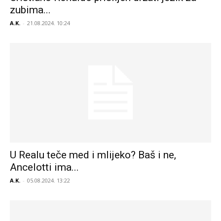
zubima...
A.K.
-
21.08.2024. 10:24
U Realu teče med i mlijeko? Baš i ne,
Ancelotti ima...
A.K.
-
05.08.2024. 13:22