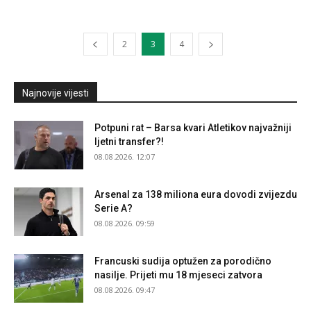
2
3
4
Najnovije vijesti
Potpuni rat – Barsa kvari Atletikov najvažniji
ljetni transfer?!
08.08.2026. 12:07
Arsenal za 138 miliona eura dovodi zvijezdu
Serie A?
08.08.2026. 09:59
Francuski sudija optužen za porodično
nasilje. Prijeti mu 18 mjeseci zatvora
08.08.2026. 09:47