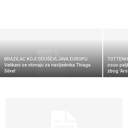
BRAZILAC KOJI ODUŠEVLJAVA EUROPU:
TOTTENH
Velikani se otimaju za nasljednika Thiaga
osuo palj
Silve!
zbog ‘Ars