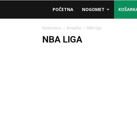
AM
POČETNA
NOGOMET
KOŠARK
Sport
Naslovnica
Kosarka
NBA liga
NBA LIGA