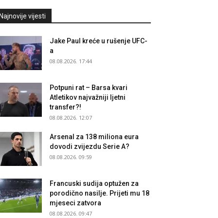
Najnovije vijesti
Jake Paul kreće u rušenje UFC-
a
08.08.2026. 17:44
Potpuni rat – Barsa kvari
Atletikov najvažniji ljetni
transfer?!
08.08.2026. 12:07
Arsenal za 138 miliona eura
dovodi zvijezdu Serie A?
08.08.2026. 09:59
Francuski sudija optužen za
porodično nasilje. Prijeti mu 18
mjeseci zatvora
08.08.2026. 09:47