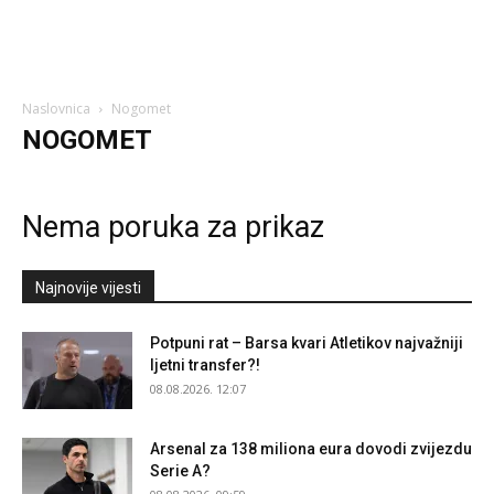
Naslovnica
Nogomet
NOGOMET
Nema poruka za prikaz
Najnovije vijesti
Potpuni rat – Barsa kvari Atletikov najvažniji
ljetni transfer?!
08.08.2026. 12:07
Arsenal za 138 miliona eura dovodi zvijezdu
Serie A?