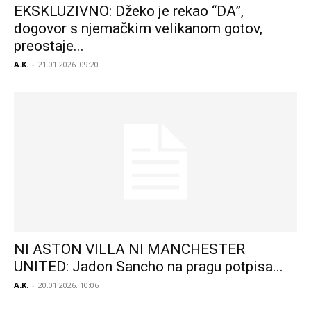
EKSKLUZIVNO: Džeko je rekao “DA”,
dogovor s njemačkim velikanom gotov,
preostaje...
A.K.
-
21.01.2026. 09:20
NI ASTON VILLA NI MANCHESTER
UNITED: Jadon Sancho na pragu potpisa...
A.K.
-
20.01.2026. 10:06