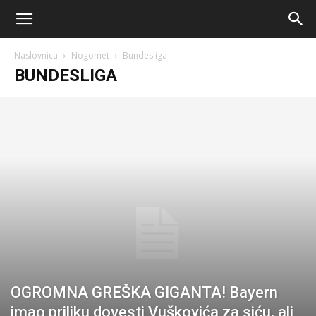
AM
Naslovnica
Nogomet
Bundesliga
Sport
BUNDESLIGA
OGROMNA GREŠKA GIGANTA! Bayern
imao priliku dovesti Vuškovića za siću, ali