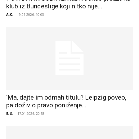
klub iz Bundeslige koji nitko nije...
A.K.
-
19.01.2026. 10:03
‘Ma, dajte im odmah titulu’! Leipzig poveo,
pa doživio pravo poniženje...
E. S.
-
17.01.2026. 20:58