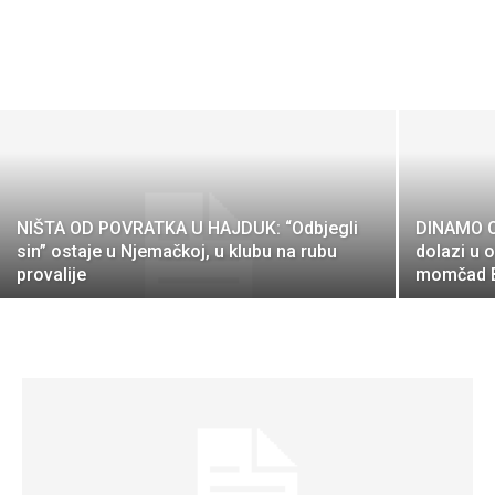
NIŠTA OD POVRATKA U HAJDUK: “Odbjegli
DINAMO O
sin” ostaje u Njemačkoj, u klubu na rubu
dolazi u 
provalije
momčad B