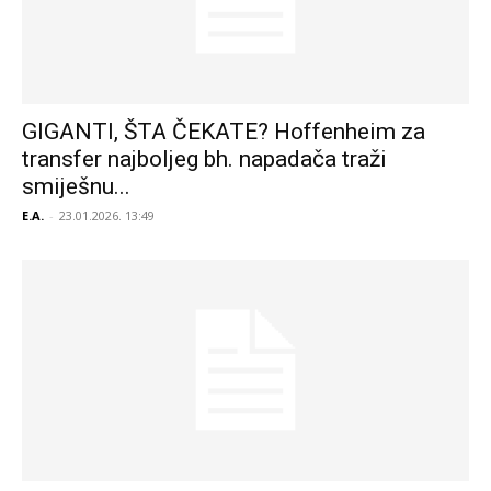
GIGANTI, ŠTA ČEKATE? Hoffenheim za
transfer najboljeg bh. napadača traži
smiješnu...
E.A.
-
23.01.2026. 13:49