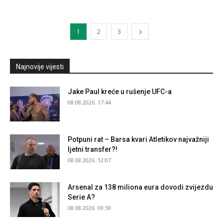
1
2
3
Najnovije vijesti
Jake Paul kreće u rušenje UFC-a
08.08.2026. 17:44
Potpuni rat – Barsa kvari Atletikov najvažniji
ljetni transfer?!
08.08.2026. 12:07
Arsenal za 138 miliona eura dovodi zvijezdu
Serie A?
08.08.2026. 09:59