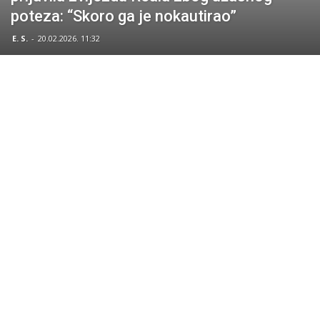
poteza: “Skoro ga je nokautirao”
E. S.
-
20.02.2026. 11:32