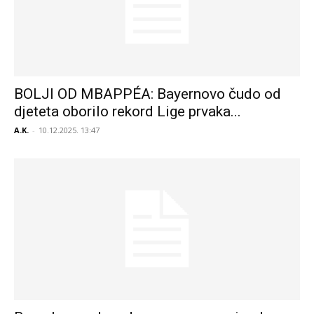
BOLJI OD MBAPPÉA: Bayernovo čudo od
djeteta oborilo rekord Lige prvaka...
A.K.
-
10.12.2025. 13:47