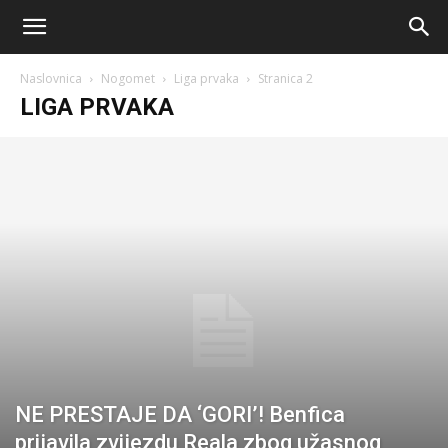
AM
Naslovnica
Nogomet
Liga prvaka
Stranica 2
Sport
LIGA PRVAKA
NE PRESTAJE DA ‘GORI’! Benfica
prijavila zvijezdu Reala zbog užasnog