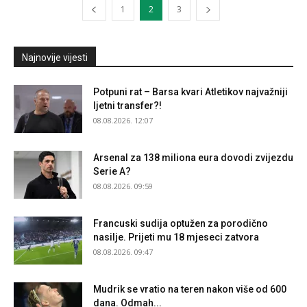
1
2
3
Najnovije vijesti
Potpuni rat – Barsa kvari Atletikov najvažniji
ljetni transfer?!
08.08.2026. 12:07
Arsenal za 138 miliona eura dovodi zvijezdu
Serie A?
08.08.2026. 09:59
Francuski sudija optužen za porodično
nasilje. Prijeti mu 18 mjeseci zatvora
08.08.2026. 09:47
Mudrik se vratio na teren nakon više od 600
dana. Odmah...