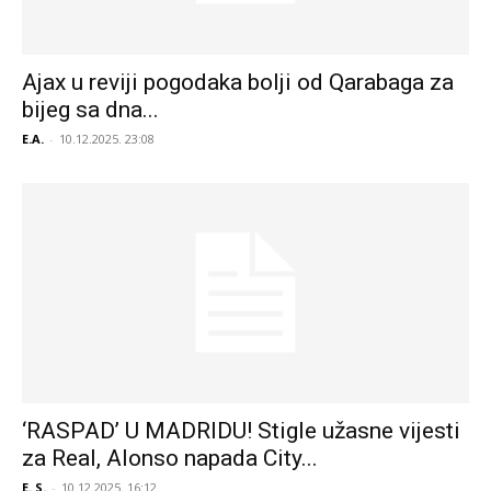
Ajax u reviji pogodaka bolji od Qarabaga za
bijeg sa dna...
E.A.
-
10.12.2025. 23:08
‘RASPAD’ U MADRIDU! Stigle užasne vijesti
za Real, Alonso napada City...
E. S.
-
10.12.2025. 16:12