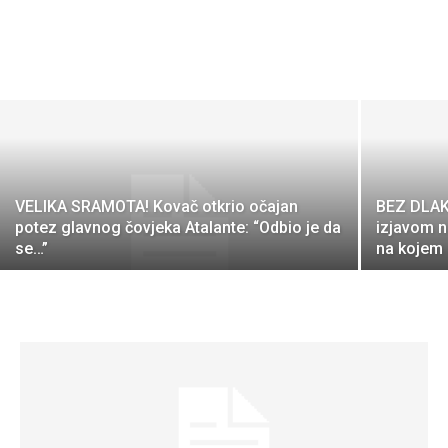
VELIKA SRAMOTA! Kovač otkrio očajan
BEZ DLAK
potez glavnog čovjeka Atalante: “Odbio je da
izjavom n
se…”
na kojem