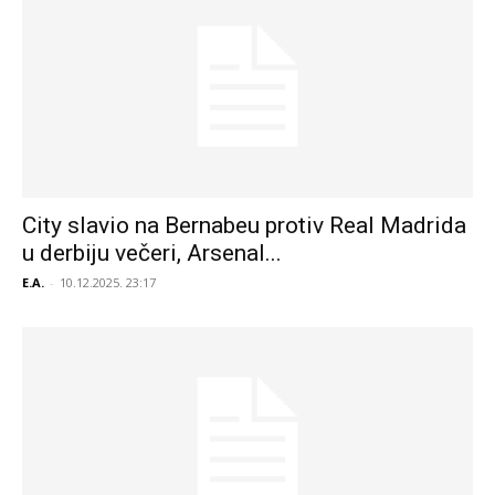
City slavio na Bernabeu protiv Real Madrida
u derbiju večeri, Arsenal...
E.A.
-
10.12.2025. 23:17