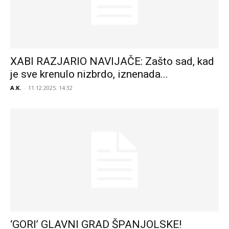
XABI RAZJARIO NAVIJAČE: Zašto sad, kad
je sve krenulo nizbrdo, iznenada...
A.K.
-
11.12.2025. 14:32
‘GORI’ GLAVNI GRAD ŠPANJOLSKE!