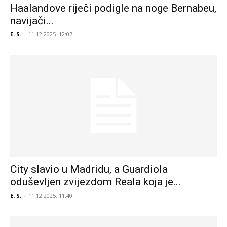
Haalandove riječi podigle na noge Bernabeu,
navijači...
E. S.
-
11.12.2025. 12:07
City slavio u Madridu, a Guardiola
oduševljen zvijezdom Reala koja je...
E. S.
-
11.12.2025. 11:40