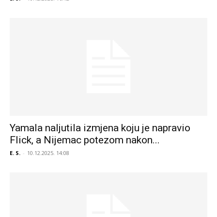
Yamala naljutila izmjena koju je napravio
Flick, a Nijemac potezom nakon...
E. S.
-
10.12.2025. 14:08