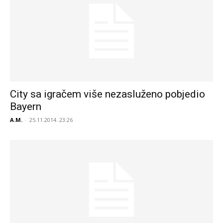
City sa igračem više nezasluženo pobjedio
Bayern
A.M.
-
25.11.2014. 23:26