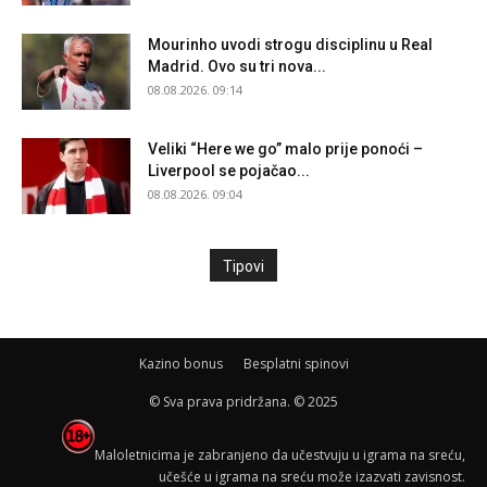
Mourinho uvodi strogu disciplinu u Real
Madrid. Ovo su tri nova...
08.08.2026. 09:14
Veliki “Here we go” malo prije ponoći –
Liverpool se pojačao...
08.08.2026. 09:04
Tipovi
Kazino bonus
Besplatni spinovi
© Sva prava pridržana. © 2025
Maloletnicima je zabranjeno da učestvuju u igrama na sreću,
učešće u igrama na sreću može izazvati zavisnost.