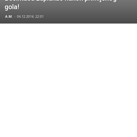
gola!
A.M.
-
06.12.2016. 22:01