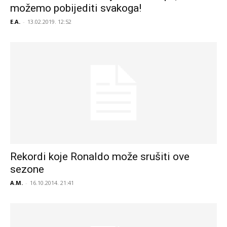
možemo pobijediti svakoga!
E.A.
-
13.02.2019. 12:52
Rekordi koje Ronaldo može srušiti ove
sezone
A.M.
-
16.10.2014. 21:41