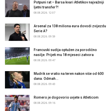
Potpuni rat – Barsa kvari Atletikov najvažniji
ljetni transfer?!
08.08.2026. 12:07
Arsenal za 138 miliona eura dovodi zvijezdu
Serie A?
08.08.2026. 09:59
Francuski sudija optužen za porodično
nasilje. Prijeti mu 18 mjeseci zatvora
08.08.2026. 09:47
Mudrik se vratio na teren nakon više od 600
dana. Odmah...
08.08.2026. 09:43
Romero je dogovorio uvjete s Atleticom
08.08.2026. 09:16