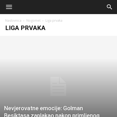
AM
Naslovnica
Nogomet
Liga prvaka
Sport
LIGA PRVAKA
Nevjerovatne emocije: Golman
Besiktasa zaplakao nakon primljenog