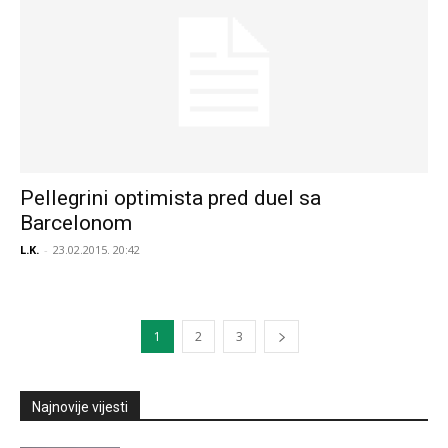
Pellegrini optimista pred duel sa
Barcelonom
L.K.
-
23.02.2015. 20:42
1
2
3
Najnovije vijesti