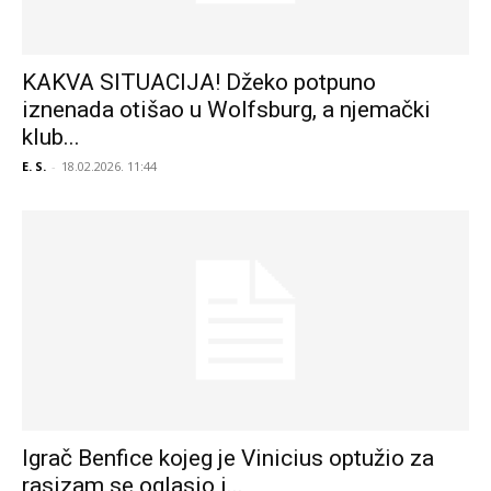
KAKVA SITUACIJA! Džeko potpuno
iznenada otišao u Wolfsburg, a njemački
klub...
E. S.
-
18.02.2026. 11:44
Igrač Benfice kojeg je Vinicius optužio za
rasizam se oglasio i...