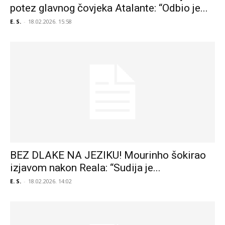
potez glavnog čovjeka Atalante: “Odbio je...
E. S.
-
18.02.2026. 15:58
BEZ DLAKE NA JEZIKU! Mourinho šokirao
izjavom nakon Reala: “Sudija je...
E. S.
-
18.02.2026. 14:02