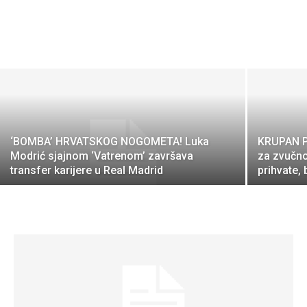
‘BOMBA’ HRVATSKOG NOGOMETA! Luka
KRUPAN P
Modrić sjajnom ‘Vatrenom’ završava
za zvučno
transfer karijere u Real Madrid
prihvate,