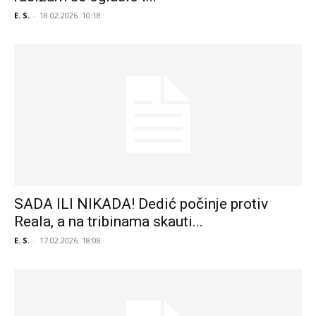
E. S.
-
18.02.2026. 10:18
SADA ILI NIKADA! Dedić počinje protiv
Reala, a na tribinama skauti...
E. S.
-
17.02.2026. 18:08