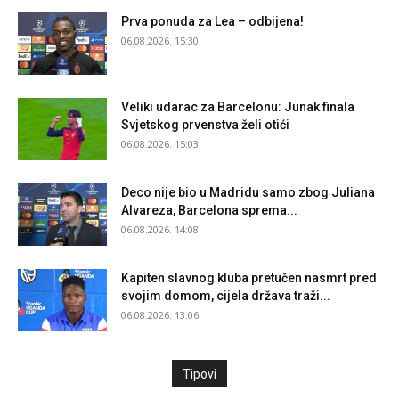
Prva ponuda za Lea – odbijena!
06.08.2026. 15:30
Veliki udarac za Barcelonu: Junak finala
Svjetskog prvenstva želi otići
06.08.2026. 15:03
Deco nije bio u Madridu samo zbog Juliana
Alvareza, Barcelona sprema...
06.08.2026. 14:08
Kapiten slavnog kluba pretučen nasmrt pred
svojim domom, cijela država traži...
06.08.2026. 13:06
Tipovi