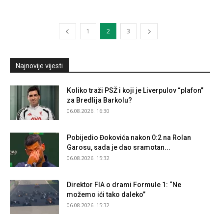
1
2
3
Najnovije vijesti
Koliko traži PSŽ i koji je Liverpulov “plafon”
za Bredlija Barkolu?
06.08.2026. 16:30
Pobijedio Đokovića nakon 0:2 na Rolan
Garosu, sada je dao sramotan...
06.08.2026. 15:32
Direktor FIA o drami Formule 1: “Ne
možemo ići tako daleko”
06.08.2026. 15:32