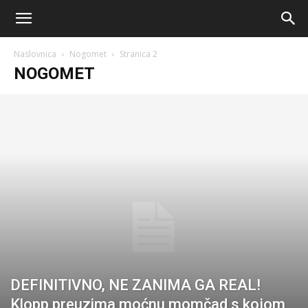
AM
Naslovnica
Nogomet
Stranica 2
Sport
NOGOMET
DEFINITIVNO, NE ZANIMA GA REAL!
Klopp preuzima moćnu momčad s kojom