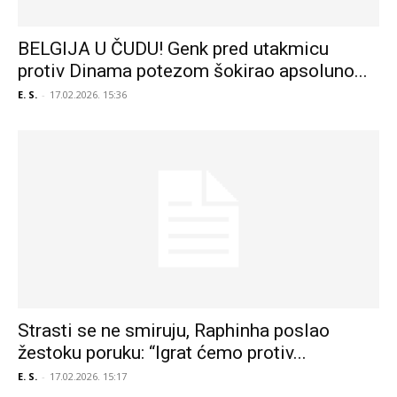
BELGIJA U ČUDU! Genk pred utakmicu
protiv Dinama potezom šokirao apsoluno...
E. S.
-
17.02.2026. 15:36
Strasti se ne smiruju, Raphinha poslao
žestoku poruku: “Igrat ćemo protiv...
E. S.
-
17.02.2026. 15:17