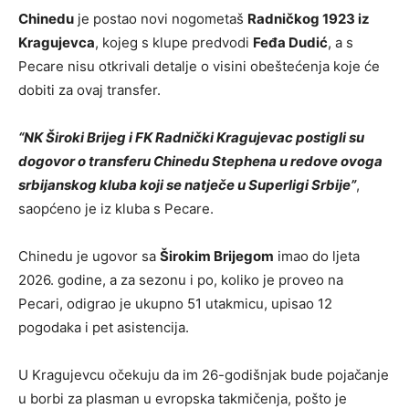
Chinedu
je postao novi nogometaš
Radničkog 1923 iz
Kragujevca
, kojeg s klupe predvodi
Feđa Dudić
, a s
Pecare nisu otkrivali detalje o visini obeštećenja koje će
dobiti za ovaj transfer.
“NK Široki Brijeg i FK Radnički Kragujevac postigli su
dogovor o transferu Chinedu Stephena u redove ovoga
srbijanskog kluba koji se natječe u Superligi Srbije”
,
saopćeno je iz kluba s Pecare.
Chinedu je ugovor sa
Širokim Brijegom
imao do ljeta
2026. godine, a za sezonu i po, koliko je proveo na
Pecari, odigrao je ukupno 51 utakmicu, upisao 12
pogodaka i pet asistencija.
U Kragujevcu očekuju da im 26-godišnjak bude pojačanje
u borbi za plasman u evropska takmičenja, pošto je