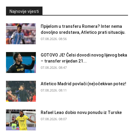
Najnovije vijesti
Прijelom u transferu Romera? Inter nema
dovoljno sredstava, Atletico prati situaciju.
07.08.2026. 08:56
GOTOVO JE! Čelsi dovodi novog lijevog beka
– transfer vrijedan 21...
07.08.2026. 08:47
Atletico Madrid povlači (ne)očekivan potez!
07.08.2026. 08:11
Rafael Leao dobio novu ponudu iz Turske
07.08.2026. 08:07