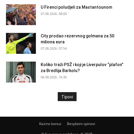
U Firenci poludjeli za Mastantounom
07.08.2026. 08:00
City prodao rezervnog golmana za 50
miliona eura
07.08.2026. 07:54
Koliko traži PSŽ i koji je Liverpulov “plafon”
za Bredlija Barkolu?
06.08.2026. 16:30
Tipovi
Kazino bonus
Besplatni spinovi