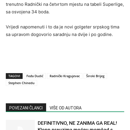
trenutno Radnički na četvrtom mjestu na tabeli Superlige,
sa osvojena 34 boda.
Vrijedi napomenuti i to da je novi golgeter srpskog tima
sa upravom dogovorio saradnju na dvije i po godine.
TAGOVI
Feđa Dudić
Radnički Kragujevac
Široki Brijeg
Stephen Chinedu
POVEZANI ČLANCI
VIŠE OD AUTORA
DEFINITIVNO, NE ZANIMA GA REAL!
Klopp preuzima moćnu momčad s