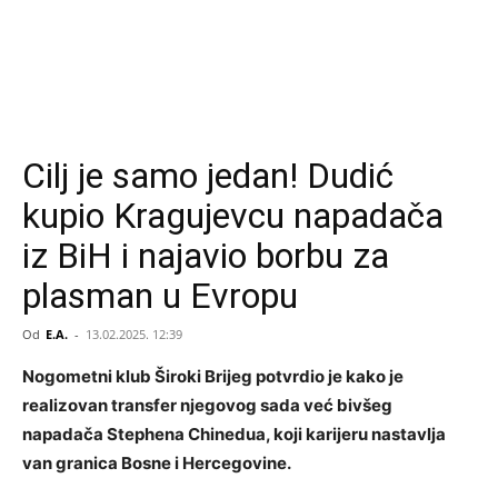
Cilj je samo jedan! Dudić
kupio Kragujevcu napadača
iz BiH i najavio borbu za
plasman u Evropu
Od
E.A.
-
13.02.2025. 12:39
Nogometni klub Široki Brijeg potvrdio je kako je
realizovan transfer njegovog sada već bivšeg
napadača Stephena Chinedua, koji karijeru nastavlja
van granica Bosne i Hercegovine.