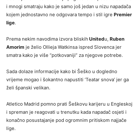
i mnogi smatraju kako je samo još jedan u nizu napadača
kojem jednostavno ne odgovara tempo i stil igre
Premier
lige
.
Prema nekim navodima izvora bliskih
United
u,
Ruben
Amorim
je želio Ollieja Watkinsa ispred Slovenca jer
smatra kako je više “potkovaniji” za njegove potrebe.
Sada dolaze informacije kako bi Šeško u dogledno
vrijeme mogao i šokantno napustiti ‘Teatar snova’ jer ga
želi španski velikan.
Atletico Madrid pomno prati Šeškovu karijeru u Engleskoj
i spreman je reagovati u trenutku kada napadač osjeti i
konačno posustajanje pod ogromnim pritiskom najjače
lige.