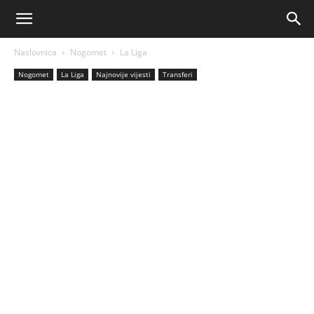
AM
Naslovnica
Nogomet
La Liga
Sport
Nogomet
La Liga
Najnovije vijesti
Transferi