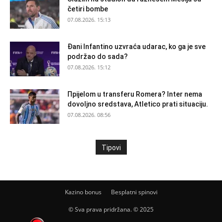
četiri bombe
07.08.2026. 15:13
Đani Infantino uzvraća udarac, ko ga je sve
podržao do sada?
07.08.2026. 15:12
Прijelom u transferu Romera? Inter nema
dovoljno sredstava, Atletico prati situaciju.
07.08.2026. 08:56
Tipovi
Kazino bonus
Besplatni spinovi
© Sva prava pridržana. © 2025