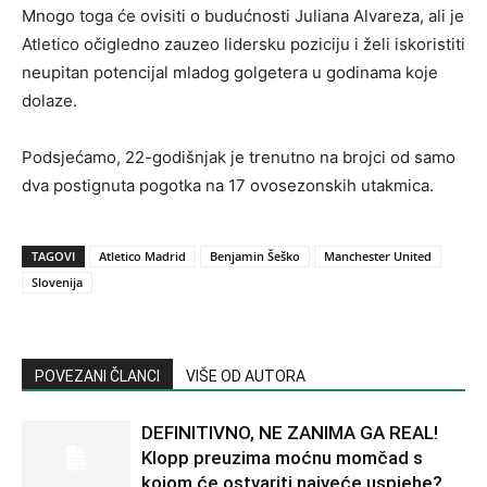
Mnogo toga će ovisiti o budućnosti Juliana Alvareza, ali je
Atletico očigledno zauzeo lidersku poziciju i želi iskoristiti
neupitan potencijal mladog golgetera u godinama koje
dolaze.
Podsjećamo, 22-godišnjak je trenutno na brojci od samo
dva postignuta pogotka na 17 ovosezonskih utakmica.
TAGOVI
Atletico Madrid
Benjamin Šeško
Manchester United
Slovenija
POVEZANI ČLANCI
VIŠE OD AUTORA
DEFINITIVNO, NE ZANIMA GA REAL!
Klopp preuzima moćnu momčad s
kojom će ostvariti najveće uspjehe?