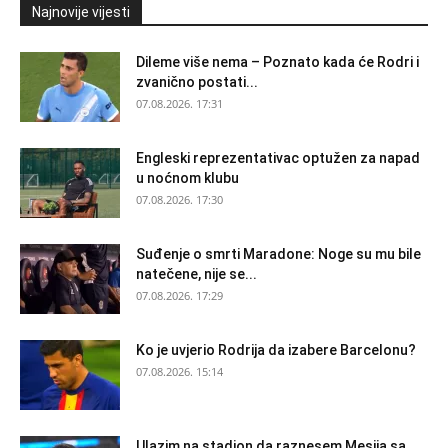
Najnovije vijesti
Dileme više nema – Poznato kada će Rodri i
zvanično postati...
07.08.2026. 17:31
Engleski reprezentativac optužen za napad
u noćnom klubu
07.08.2026. 17:30
Suđenje o smrti Maradone: Noge su mu bile
natečene, nije se...
07.08.2026. 17:29
Ko je uvjerio Rodrija da izabere Barcelonu?
07.08.2026. 15:14
Ulazim na stadion da raznesem Mesija sa