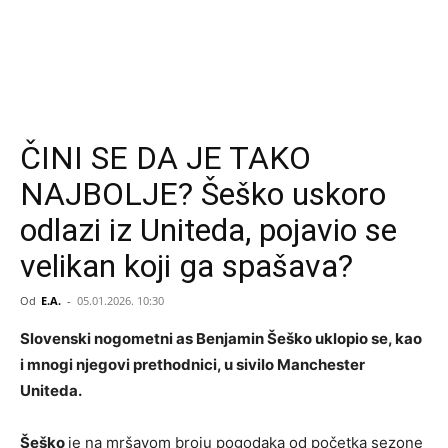
ČINI SE DA JE TAKO
NAJBOLJE? Šeško uskoro
odlazi iz Uniteda, pojavio se
velikan koji ga spašava?
Od
E.A.
-
05.01.2026. 10:30
Slovenski nogometni as Benjamin Šeško uklopio se, kao
i mnogi njegovi prethodnici, u sivilo Manchester
Uniteda.
Šeško
je na mršavom broju pogodaka od početka sezone