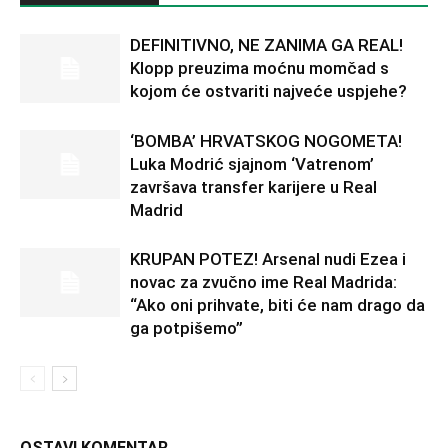
DEFINITIVNO, NE ZANIMA GA REAL!
Klopp preuzima moćnu momčad s
kojom će ostvariti najveće uspjehe?
‘BOMBA’ HRVATSKOG NOGOMETA!
Luka Modrić sjajnom ‘Vatrenom’
završava transfer karijere u Real
Madrid
KRUPAN POTEZ! Arsenal nudi Ezea i
novac za zvučno ime Real Madrida:
“Ako oni prihvate, biti će nam drago da
ga potpišemo”
OSTAVI KOMENTAR