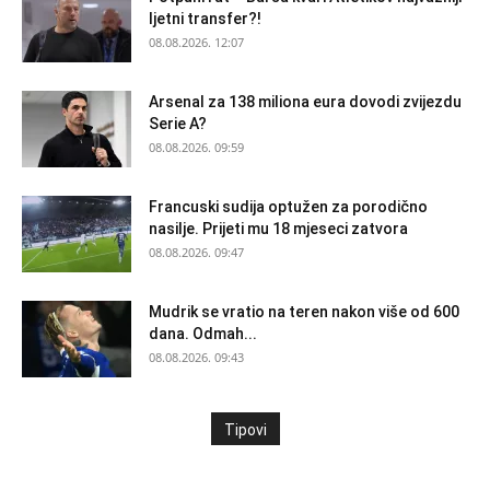
ljetni transfer?!
08.08.2026. 12:07
Arsenal za 138 miliona eura dovodi zvijezdu
Serie A?
08.08.2026. 09:59
Francuski sudija optužen za porodično
nasilje. Prijeti mu 18 mjeseci zatvora
08.08.2026. 09:47
Mudrik se vratio na teren nakon više od 600
dana. Odmah...
08.08.2026. 09:43
Tipovi