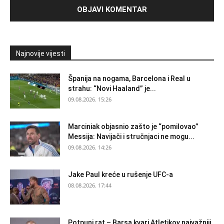
Najnovije vijesti
Španija na nogama, Barcelona i Real u
strahu: “Novi Haaland” je...
09.08.2026. 15:26
Marciniak objasnio zašto je “pomilovao”
Messija: Navijači i stručnjaci ne mogu...
09.08.2026. 14:26
Jake Paul kreće u rušenje UFC-a
08.08.2026. 17:44
Potpuni rat – Barsa kvari Atletikov najvažniji