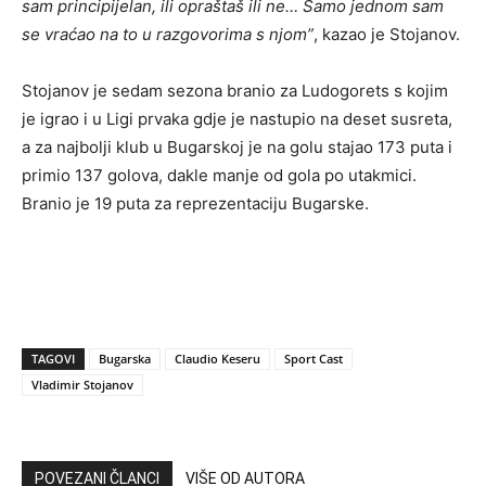
sam principijelan, ili opraštaš ili ne… Samo jednom sam
se vraćao na to u razgovorima s njom”
, kazao je Stojanov.
Stojanov je sedam sezona branio za Ludogorets s kojim
je igrao i u Ligi prvaka gdje je nastupio na deset susreta,
a za najbolji klub u Bugarskoj je na golu stajao 173 puta i
primio 137 golova, dakle manje od gola po utakmici.
Branio je 19 puta za reprezentaciju Bugarske.
TAGOVI
Bugarska
Claudio Keseru
Sport Cast
Vladimir Stojanov
POVEZANI ČLANCI
VIŠE OD AUTORA