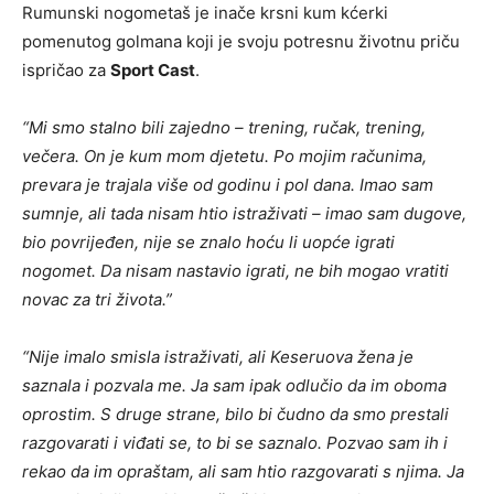
Rumunski nogometaš je inače krsni kum kćerki
pomenutog golmana koji je svoju potresnu životnu priču
ispričao za
Sport Cast
.
“Mi smo stalno bili zajedno – trening, ručak, trening,
večera. On je kum mom djetetu. Po mojim računima,
prevara je trajala više od godinu i pol dana. Imao sam
sumnje, ali tada nisam htio istraživati – imao sam dugove,
bio povrijeđen, nije se znalo hoću li uopće igrati
nogomet. Da nisam nastavio igrati, ne bih mogao vratiti
novac za tri života.”
“Nije imalo smisla istraživati, ali Keseruova žena je
saznala i pozvala me. Ja sam ipak odlučio da im oboma
oprostim. S druge strane, bilo bi čudno da smo prestali
razgovarati i viđati se, to bi se saznalo. Pozvao sam ih i
rekao da im opraštam, ali sam htio razgovarati s njima. Ja