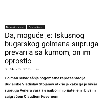
Najnovije vijesti
Zanimljivosti
Da, moguće je: Iskusnog
bugarskog golmana supruga
prevarila sa kumom, on im
oprostio
Od
E.A.
-
27.03.2025. 18:26
Golman nekadašnje nogometne reprezentacije
Bugarske Vladislav Stojanov otkrio je kako ga je bivša
supruga Venera varala s najboljim prijateljem i bivšim
saigračem Claudiom Keseruom.