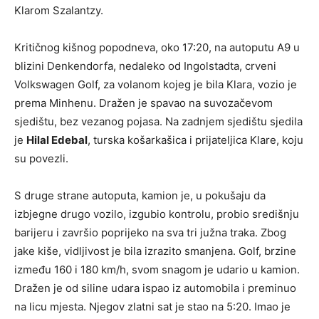
Klarom Szalantzy.
Kritičnog kišnog popodneva, oko 17:20, na autoputu A9 u
blizini Denkendorfa, nedaleko od Ingolstadta, crveni
Volkswagen Golf, za volanom kojeg je bila Klara, vozio je
prema Minhenu. Dražen je spavao na suvozačevom
sjedištu, bez vezanog pojasa. Na zadnjem sjedištu sjedila
je
Hilal Edebal
, turska košarkašica i prijateljica Klare, koju
su povezli.
S druge strane autoputa, kamion je, u pokušaju da
izbjegne drugo vozilo, izgubio kontrolu, probio središnju
barijeru i završio poprijeko na sva tri južna traka. Zbog
jake kiše, vidljivost je bila izrazito smanjena. Golf, brzine
između 160 i 180 km/h, svom snagom je udario u kamion.
Dražen je od siline udara ispao iz automobila i preminuo
na licu mjesta. Njegov zlatni sat je stao na 5:20. Imao je