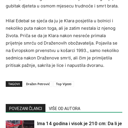
gubitak djeteta u osmom mjesecu trudnoće i smrt brata.
Hilal Edebal se sjeća da ju je Klara posjetila u bolnici i
nekoliko puta nakon toga, ali je zatim nestala iz njenog
života. Priča se da je Klara nakon nesreće primala
prijetnje smrću od Draženovih obožavatelja. Pojavila se
na Evropskom prvenstvu u košarci 1993., samo nekoliko
sedmica nakon Draženove smrti, ali čim je primijetila
pritisak pažnje, sakrila je lice i napustila dvoranu.
TAGOVI
Dražen Petrović
Top Vijesti
POVEZANI ČLANCI
VIŠE OD AUTORA
Ima 14 godina i visok je 210 cm: Da li je