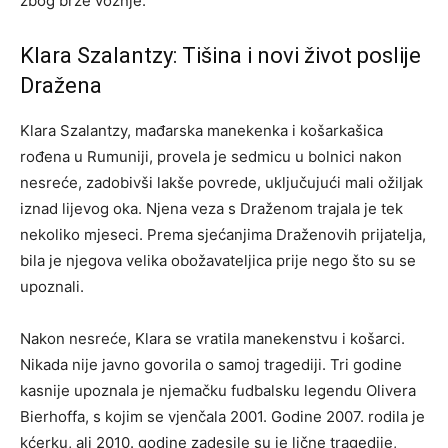
zbog brze vožnje.
Klara Szalantzy: Tišina i novi život poslije
Dražena
Klara Szalantzy, mađarska manekenka i košarkašica
rođena u Rumuniji, provela je sedmicu u bolnici nakon
nesreće, zadobivši lakše povrede, uključujući mali ožiljak
iznad lijevog oka. Njena veza s Draženom trajala je tek
nekoliko mjeseci. Prema sjećanjima Draženovih prijatelja,
bila je njegova velika obožavateljica prije nego što su se
upoznali.
Nakon nesreće, Klara se vratila manekenstvu i košarci.
Nikada nije javno govorila o samoj tragediji. Tri godine
kasnije upoznala je njemačku fudbalsku legendu Olivera
Bierhoffa, s kojim se vjenčala 2001. Godine 2007. rodila je
kćerku, ali 2010. godine zadesile su je lične tragedije,