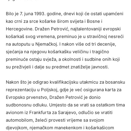
Bilo je 7. juna 1993. godine, dnevi koji će ostati upamćeni
kao crni za srce košarke širom svijeta i Bosne i
Hercegovine. Dražen Petrović, najtalentovaniji evropski
košarkaš svog vremena, preminuo je u stravičnoj nesreći
na autoputu u Njemačkoj. I nakon više od tri decenije,
sjećanja na njegovu košarkašku veličinu i tragično
preminuće ostaju svježa, a okolnosti i sudbine onih koji
su preživjeli i dalje su predmet znatiželje javnosti.
Nakon što je odigrao kvalifikacijsku utakmicu za bosansku
reprezentaciju u Poljskoj, gdje je već osigurana karta za
Evropsko prvenstvo, Dražen Petrović je donio
sudbonosnu odluku. Umjesto da se vrati sa ostatkom tima
avionom iz Frankfurta za Sarajevo, odlučio se vratiti
automobilom, želeći provesti vrijeme sa svojom
djevojkom, njemačkom manekenkom i košarkašicom