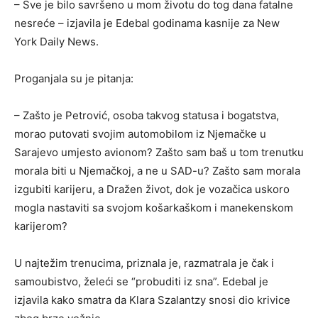
– Sve je bilo savršeno u mom životu do tog dana fatalne
nesreće – izjavila je Edebal godinama kasnije za New
York Daily News.
Proganjala su je pitanja:
– Zašto je Petrović, osoba takvog statusa i bogatstva,
morao putovati svojim automobilom iz Njemačke u
Sarajevo umjesto avionom? Zašto sam baš u tom trenutku
morala biti u Njemačkoj, a ne u SAD-u? Zašto sam morala
izgubiti karijeru, a Dražen život, dok je vozačica uskoro
mogla nastaviti sa svojom košarkaškom i manekenskom
karijerom?
U najtežim trenucima, priznala je, razmatrala je čak i
samoubistvo, želeći se “probuditi iz sna”. Edebal je
izjavila kako smatra da Klara Szalantzy snosi dio krivice