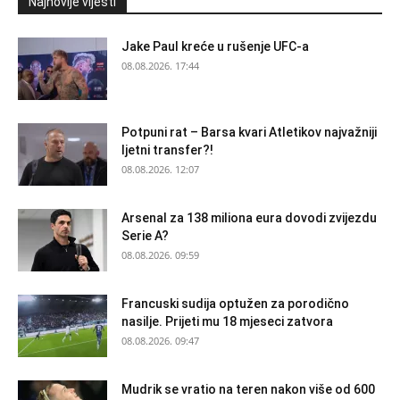
Najnovije vijesti
Jake Paul kreće u rušenje UFC-a
08.08.2026. 17:44
Potpuni rat – Barsa kvari Atletikov najvažniji
ljetni transfer?!
08.08.2026. 12:07
Arsenal za 138 miliona eura dovodi zvijezdu
Serie A?
08.08.2026. 09:59
Francuski sudija optužen za porodično
nasilje. Prijeti mu 18 mjeseci zatvora
08.08.2026. 09:47
Mudrik se vratio na teren nakon više od 600