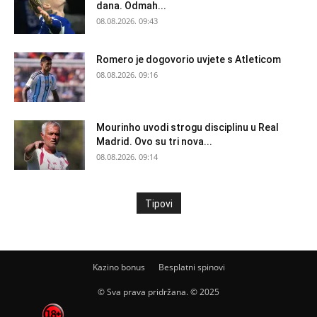
dana. Odmah...
08.08.2026. 09:43
Romero je dogovorio uvjete s Atleticom
08.08.2026. 09:16
Mourinho uvodi strogu disciplinu u Real
Madrid. Ovo su tri nova...
08.08.2026. 09:14
Tipovi
Kazino bonus
Besplatni spinovi
© Sva prava pridržana. © 2025