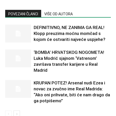
POVEZANI ČLANCI
VIŠE OD AUTORA
DEFINITIVNO, NE ZANIMA GA REAL!
Klopp preuzima moćnu momčad s
kojom će ostvariti najveće uspjehe?
‘BOMBA’ HRVATSKOG NOGOMETA!
Luka Modrić sjajnom ‘Vatrenom’
završava transfer karijere u Real
Madrid
KRUPAN POTEZ! Arsenal nudi Ezea i
novac za zvučno ime Real Madrida:
“Ako oni prihvate, biti će nam drago da
ga potpišemo”