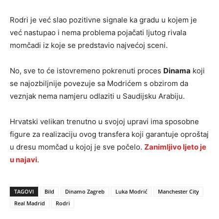
Rodri je već slao pozitivne signale ka gradu u kojem je
već nastupao i nema problema pojačati ljutog rivala
momčadi iz koje se predstavio najvećoj sceni.
No, sve to će istovremeno pokrenuti proces
Dinama
koji
se najozbiljnije povezuje sa Modrićem s obzirom da
veznjak nema namjeru odlaziti u Saudijsku Arabiju.
Hrvatski velikan trenutno u svojoj upravi ima sposobne
figure za realizaciju ovog transfera koji garantuje oproštaj
u dresu momčad u kojoj je sve počelo.
Zanimljivo ljeto je
u najavi
.
TAGOVI
Bild
Dinamo Zagreb
Luka Modrić
Manchester City
Real Madrid
Rodri