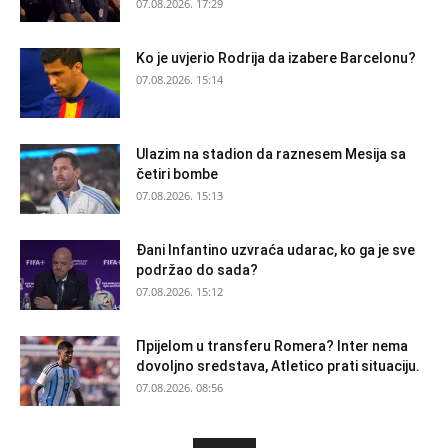
07.08.2026. 17:29
Ko je uvjerio Rodrija da izabere Barcelonu?
07.08.2026. 15:14
Ulazim na stadion da raznesem Mesija sa
četiri bombe
07.08.2026. 15:13
Đani Infantino uzvraća udarac, ko ga je sve
podržao do sada?
07.08.2026. 15:12
Прijelom u transferu Romera? Inter nema
dovoljno sredstava, Atletico prati situaciju.
07.08.2026. 08:56