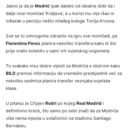
Jasno je da je
Modrić
ipak daleko od idealne dobi da i
dalje nosi momčad ‘Kraljeva’, a u korist mu nije išao ni
odlazak u penziju nešto mlađeg kolege Tonija Kroosa.
Sve se to umnogome odrazilo na igru ove momčadi, pa
Florentino Perez
planira nekoliko transfera kako bi što
prije vratio kolektiv u sami vrh svjetskog nogometa.
To svakako nisu dobre vijesti za Modrića s obzirom kako
BILD
prenosi informaciju da vremešni predsjednik već za
nekoliko sedmica planira transfer veznjaka svjetske
klase.
U pitanju je Cityjev
Rodri
po kojeg
Real Madrid
i
definitivno kreće, što samo po sebi znači da za Modrića
više nema mjesta u svlačionici na stadionu Santiago
Bernabeu.