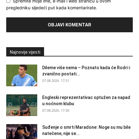
Spremite moje ime, e-mail i web stranicu u ovom
pregledniku sljedeći put kada komentarirate.
Najnovije vijesti
Dileme više nema – Poznato kada će Rodri i
zvanično postati...
07.08.2026. 17:31
Engleski reprezentativac optužen za napad
u noćnom klubu
07.08.2026. 17:30
Suđenje o smrti Maradone: Noge su mu bile
natečene, nije se...