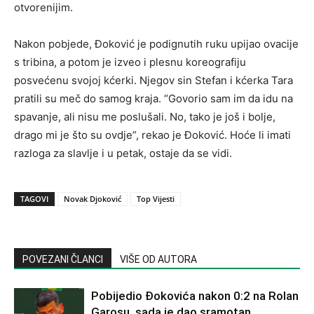
otvorenijim.
Nakon pobjede, Đoković je podignutih ruku upijao ovacije
s tribina, a potom je izveo i plesnu koreografiju
posvećenu svojoj kćerki. Njegov sin Stefan i kćerka Tara
pratili su meč do samog kraja. “Govorio sam im da idu na
spavanje, ali nisu me poslušali. No, tako je još i bolje,
drago mi je što su ovdje”, rekao je Đoković. Hoće li imati
razloga za slavlje i u petak, ostaje da se vidi.
TAGOVI
Novak Djoković
Top Vijesti
POVEZANI ČLANCI
VIŠE OD AUTORA
Pobijedio Đokovića nakon 0:2 na Rolan
Garosu, sada je dao sramotan