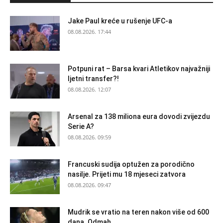
Jake Paul kreće u rušenje UFC-a
08.08.2026. 17:44
Potpuni rat – Barsa kvari Atletikov najvažniji
ljetni transfer?!
08.08.2026. 12:07
Arsenal za 138 miliona eura dovodi zvijezdu
Serie A?
08.08.2026. 09:59
Francuski sudija optužen za porodično
nasilje. Prijeti mu 18 mjeseci zatvora
08.08.2026. 09:47
Mudrik se vratio na teren nakon više od 600
dana. Odmah...