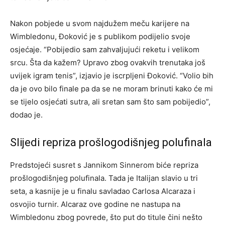
Nakon pobjede u svom najdužem meču karijere na
Wimbledonu, Đoković je s publikom podijelio svoje
osjećaje. “Pobijedio sam zahvaljujući reketu i velikom
srcu. Šta da kažem? Upravo zbog ovakvih trenutaka još
uvijek igram tenis”, izjavio je iscrpljeni Đoković. “Volio bih
da je ovo bilo finale pa da se ne moram brinuti kako će mi
se tijelo osjećati sutra, ali sretan sam što sam pobijedio”,
dodao je.
Slijedi repriza prošlogodišnjeg polufinala
Predstojeći susret s Jannikom Sinnerom biće repriza
prošlogodišnjeg polufinala. Tada je Italijan slavio u tri
seta, a kasnije je u finalu savladao Carlosa Alcaraza i
osvojio turnir. Alcaraz ove godine ne nastupa na
Wimbledonu zbog povrede, što put do titule čini nešto