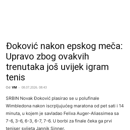
Đoković nakon epskog meča:
Upravo zbog ovakvih
trenutaka još uvijek igram
tenis
Od
VM
-
08.07.2026. 08:43
SRBIN Novak Đoković plasirao se u polufinale
Wimbledona nakon iscrpljujućeg maratona od pet sati i 14
minuta, u kojem je savladao Felixa Auger-Aliassimea sa
7-6, 3-6, 6-3, 6-7, 7-6. U borbi za finale čeka ga prvi
teniser svijeta Jannik Sinner.