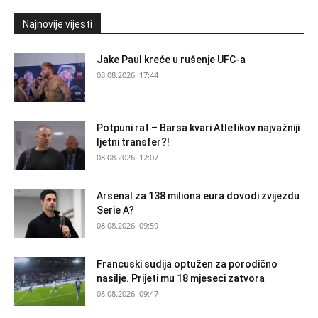
Najnovije vijesti
Jake Paul kreće u rušenje UFC-a
08.08.2026. 17:44
Potpuni rat – Barsa kvari Atletikov najvažniji
ljetni transfer?!
08.08.2026. 12:07
Arsenal za 138 miliona eura dovodi zvijezdu
Serie A?
08.08.2026. 09:59
Francuski sudija optužen za porodično
nasilje. Prijeti mu 18 mjeseci zatvora
08.08.2026. 09:47