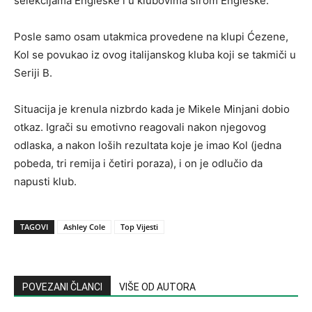
selekcijama Engleske i u klubovima širom Engleske.
Posle samo osam utakmica provedene na klupi Ćezene,
Kol se povukao iz ovog italijanskog kluba koji se takmiči u
Seriji B.
Situacija je krenula nizbrdo kada je Mikele Minjani dobio
otkaz. Igrači su emotivno reagovali nakon njegovog
odlaska, a nakon loših rezultata koje je imao Kol (jedna
pobeda, tri remija i četiri poraza), i on je odlučio da
napusti klub.
TAGOVI
Ashley Cole
Top Vijesti
POVEZANI ČLANCI
VIŠE OD AUTORA