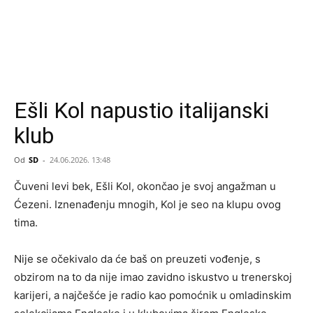
Ešli Kol napustio italijanski
klub
Od
SD
-
24.06.2026. 13:48
Čuveni levi bek, Ešli Kol, okončao je svoj angažman u
Ćezeni. Iznenađenju mnogih, Kol je seo na klupu ovog
tima.
Nije se očekivalo da će baš on preuzeti vođenje, s
obzirom na to da nije imao zavidno iskustvo u trenerskoj
karijeri, a najčešće je radio kao pomoćnik u omladinskim