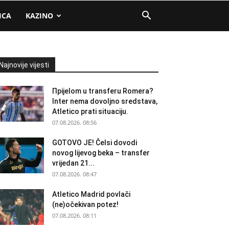
ICA
KAZINO
Najnovije vijesti
Прijelom u transferu Romera?
Inter nema dovoljno sredstava,
Atletico prati situaciju.
07.08.2026. 08:56
GOTOVO JE! Čelsi dovodi
novog lijevog beka – transfer
vrijedan 21...
07.08.2026. 08:47
Atletico Madrid povlači
(ne)očekivan potez!
07.08.2026. 08:11