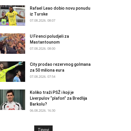
Rafael Leao dobio novu ponudu
iz Turske
07.08.2026. 08:07
U Firenci poludjeli za
Mastantounom
07.08.2026. 08:00
City prodao rezervnog golmana
za 50 miliona eura
07.08.2026. 07:54
Koliko traži PSŽ i koji je
Liverpulov “plafon” za Bredlija
Barkolu?
06.08.2026. 16:30
Tipovi