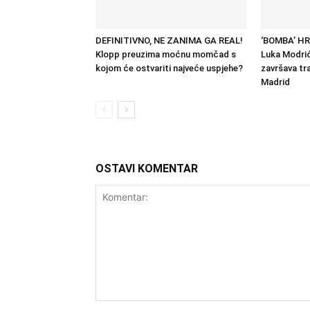
DEFINITIVNO, NE ZANIMA GA REAL!
‘BOMBA’ H
Klopp preuzima moćnu momčad s
Luka Modrić
kojom će ostvariti najveće uspjehe?
završava tra
Madrid
OSTAVI KOMENTAR