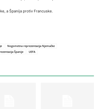
čke, a Španija protiv Francuske.
je
Nogometna reprezentacija Njemačke
zentacija Španije
UEFA