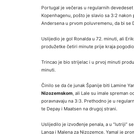
Portugal je večeras u regularnih devedeset 
Kopenhagenu, pošto je slavio sa 3:2 nakon 
Andersena u prvom poluvremenu, da bi se Da
Uslijedio je gol Ronalda u 72. minuti, ali Eri
produžetke četiri minute prije kraja pogodio
Trincao je bio strijelac i u prvoj minuti pro
minuti.
Činilo se da će junak Španije biti Lamine Ya
Nizozemskom
, ali Lale su imale spreman o
poravnavaju na 3:3. Prethodno je u regularn
te Depay i Maatsen na drugoj strani.
Uslijedilo je izvođenje penala, a u “lutriji” 
Langa i Malena za Nizozemce. Yamal je promaš