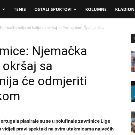
A
TENIS
OSTALI SPORTOVI
KOLUMNE
KLADION
Njemačka bolja od Italije za okršaj sa Portugalom, Španija će...
kmice: Njemačka
a okršaj sa
ija će odmjeriti
skom
rtugala plasirale su se u polufinale završnice Lige
smo vidjeli pravi spektakl na ovim utakmicama najvećih