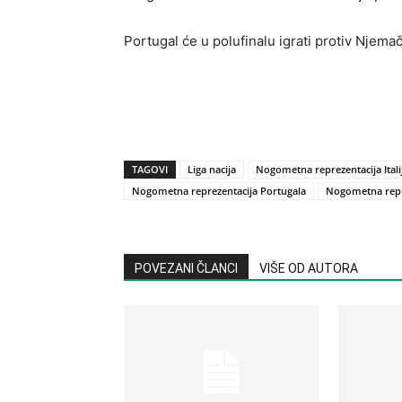
Portugal će u polufinalu igrati protiv Njema
TAGOVI
Liga nacija
Nogometna reprezentacija Itali
Nogometna reprezentacija Portugala
Nogometna repre
POVEZANI ČLANCI
VIŠE OD AUTORA