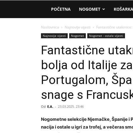
AM
POČETNA
NOGOMET
KOŠARK
Sport
Naslovnica
Najnovije vijesti
Fantastične utakmice: 
Najnovije vijesti
Nogomet
Nogomet - ostale vijesti
Fantastične uta
bolja od Italije z
Portugalom, Špan
snage s Francu
Od
E.A.
-
23.03.2025. 23:46
Nogometne selekcije Njemačke, Španije i Po
nacija i ostale u igri za trofej, a večeras 