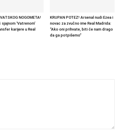
RVATSKOG NOGOMETA!
KRUPAN POTEZ! Arsenal nudi Ezea i
 sjajnom ‘Vatrenom’
novac za zvučno ime Real Madrida:
nsfer karijere u Real
“Ako oni prihvate, biti će nam drago
da ga potpišemo”