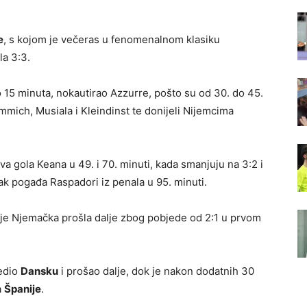
e
, s kojom je večeras u fenomenalnom klasiku
a 3:3.
 15 minuta, nokautirao Azzurre, pošto su od 30. do 45.
ich, Musiala i Kleindinst te donijeli Nijemcima
dva gola Keana u 49. i 70. minuti, kada smanjuju na 3:2 i
tak pogađa Raspadori iz penala u 95. minuti.
i je Njemačka prošla dalje zbog pobjede od 2:1 u prvom
jedio
Dansku
i prošao dalje, dok je nakon dodatnih 30
a
Španije
.