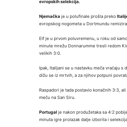
evropskih selekcija.
Njemačka
je u polufinale prošla preko
Italij
evropskog nogometa u Dortmundu remiziral
Elf je u prvom poluvremenu, u roku od samo
minute mrežu Donnarumme tresli redom Kimm
velikih 3:0.
Ipak, Italijani se u nastavku meča vraćaju s 
dižu se iz mrtvih, a za njihov potpuni povra
Raspadori je tada postavio konačnih 3:3, al
meču na San Siru.
Portugal
je nakon produžetaka sa 4:2 pobi
minuta igre prolazak dalje izborila i selekcij