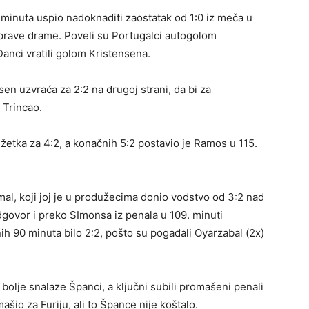
minuta uspio nadoknaditi zaostatak od 1:0 iz meča u
prave drame. Poveli su Portugalci autogolom
nci vratili golom Kristensena.
ksen uzvraća za 2:2 na drugoj strani, da bi za
 Trincao.
dužetka za 4:2, a konačnih 5:2 postavio je Ramos u 115.
mal, koji joj je u produžecima donio vodstvo od 3:2 nad
dgovor i preko SImonsa iz penala u 109. minuti
ih 90 minuta bilo 2:2, pošto su pogađali Oyarzabal (2x)
se bolje snalaze Španci, a ključni subili promašeni penali
io za Furiju, ali to Špance nije koštalo.