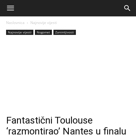
AM
Naslovnica
Najnovije vijesti
Sport
Najnovije vijesti
Nogomet
Zanimljivosti
Fantastični Toulouse
‘razmontirao’ Nantes u finalu