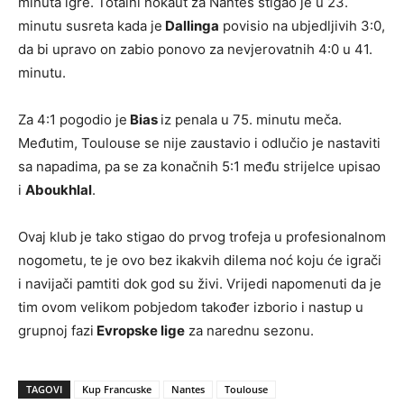
minuta igre. Totalni nokaut za Nantes stigao je u 23.
minutu susreta kada je
Dallinga
povisio na ubjedljivih 3:0,
da bi upravo on zabio ponovo za nevjerovatnih 4:0 u 41.
minutu.
Za 4:1 pogodio je
Bias
iz penala u 75. minutu meča.
Međutim, Toulouse se nije zaustavio i odlučio je nastaviti
sa napadima, pa se za konačnih 5:1 među strijelce upisao
i
Aboukhlal
.
Ovaj klub je tako stigao do prvog trofeja u profesionalnom
nogometu, te je ovo bez ikakvih dilema noć koju će igrači
i navijači pamtiti dok god su živi. Vrijedi napomenuti da je
tim ovom velikom pobjedom također izborio i nastup u
grupnoj fazi
Evropske lige
za narednu sezonu.
TAGOVI
Kup Francuske
Nantes
Toulouse