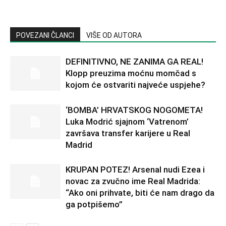
POVEZANI ČLANCI
VIŠE OD AUTORA
DEFINITIVNO, NE ZANIMA GA REAL!
Klopp preuzima moćnu momčad s
kojom će ostvariti najveće uspjehe?
‘BOMBA’ HRVATSKOG NOGOMETA!
Luka Modrić sjajnom ‘Vatrenom’
završava transfer karijere u Real
Madrid
KRUPAN POTEZ! Arsenal nudi Ezea i
novac za zvučno ime Real Madrida:
“Ako oni prihvate, biti će nam drago da
ga potpišemo”