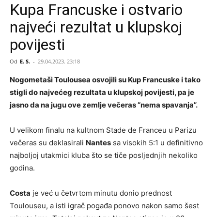
Kupa Francuske i ostvario
najveći rezultat u klupskoj
povijesti
Od
E. S.
-
29.04.2023. 23:18
Nogometaši Toulousea osvojili su Kup Francuske i tako
stigli do najvećeg rezultata u klupskoj povijesti, pa je
jasno da na jugu ove zemlje večeras “nema spavanja”.
U velikom finalu na kultnom Stade de Franceu u Parizu
večeras su deklasirali
Nantes
sa visokih 5:1 u definitivno
najboljoj utakmici kluba što se tiče posljednjih nekoliko
godina.
Costa
je već u četvrtom minutu donio prednost
Toulouseu, a isti igrač pogađa ponovo nakon samo šest