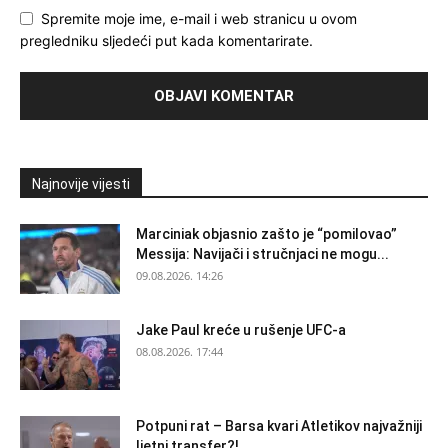
Spremite moje ime, e-mail i web stranicu u ovom
pregledniku sljedeći put kada komentarirate.
Najnovije vijesti
Marciniak objasnio zašto je “pomilovao”
Messija: Navijači i stručnjaci ne mogu...
09.08.2026. 14:26
Jake Paul kreće u rušenje UFC-a
08.08.2026. 17:44
Potpuni rat – Barsa kvari Atletikov najvažniji
ljetni transfer?!