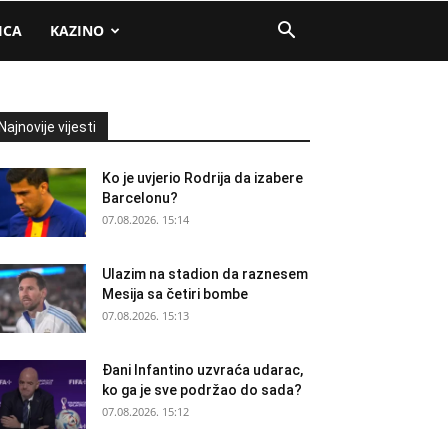
ICA
KAZINO
Najnovije vijesti
Ko je uvjerio Rodrija da izabere
Barcelonu?
07.08.2026. 15:14
Ulazim na stadion da raznesem
Mesija sa četiri bombe
07.08.2026. 15:13
Đani Infantino uzvraća udarac,
ko ga je sve podržao do sada?
07.08.2026. 15:12