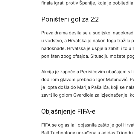
finala igrati protiv Španije, koja je pobijedila
Poništeni gol za 2:2
Prava drama desila se u sudijskoj nadoknad
u vodstvo, a Hrvatska je nakon toga tražila 
nadoknade. Hrvatska je uspjela zabiti i to u
poništen zbog ofsajda. Situaciju možete po
Akcija je započela Perišićevim ubačajem s l
dodirom glavom prebacio Igor Matanović. Po
je lopta došla do Marija Pašalića, koji se n
završilo golom Gvardiola za izjednačenje, ko
Objašnjenje FIFA-e
FIFA se oglasila i objasnila zašto je gol H
Ball Technology ugrađena u adidas Triondu,