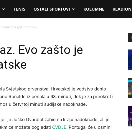
A
TENIS
OSTALI SPORTOVI
KOLUMNE
KLADION
je poništen gol Hrvatske
az. Evo zašto je
atske
nala Svjetskog prvenstva. Hrvatskoj je vodstvo donio
tiano Ronaldo iz penala u 68. minuti, dok je za preokret i
os u četvrtoj minuti sudijske nadoknade.
jer je Joško Gvardiol zabio na kraju nadoknade, ali je
takmice možete pogledati
OVDJE
. Portugal će u osmini