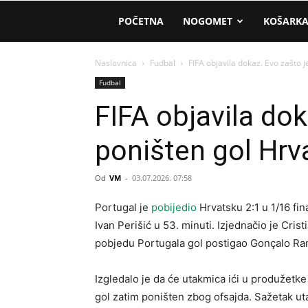
AM
POČETNA
NOGOMET
KOŠARK
Sport
Naslovnica
Fudbal
FIFA objavila dokaz. Evo zašto 
Fudbal
FIFA objavila dok
poništen gol Hrv
Od
VM
-
03.07.2026. 07:58
Portugal je
pobijedio
Hrvatsku 2:1 u 1/16 fi
Ivan Perišić u 53. minuti. Izjednačio je Cris
pobjedu Portugala gol postigao Gonçalo Ram
Izgledalo je da će utakmica ići u produžetke 
gol zatim poništen zbog ofsajda. Sažetak u