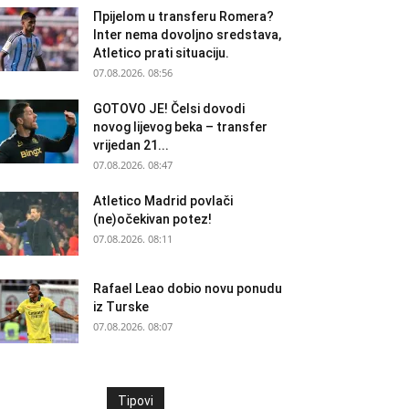
Прijelom u transferu Romera?
Inter nema dovoljno sredstava,
Atletico prati situaciju.
07.08.2026. 08:56
GOTOVO JE! Čelsi dovodi
novog lijevog beka – transfer
vrijedan 21...
07.08.2026. 08:47
Atletico Madrid povlači
(ne)očekivan potez!
07.08.2026. 08:11
Rafael Leao dobio novu ponudu
iz Turske
07.08.2026. 08:07
Tipovi