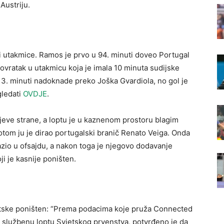
 Austriju.
i utakmice. Ramos je prvo u 94. minuti doveo Portugal
povratak u utakmicu koja je imala 10 minuta sudijske
 13. minuti nadoknade preko Joška Gvardiola, no gol je
gledati
OVDJE
.
ijeve strane, a loptu je u kaznenom prostoru blagim
tom ju je dirao portugalski branič Renato Veiga. Onda
alazio u ofsajdu, a nakon toga je njegovo dodavanje
ji je kasnije poništen.
rvatske poništen: “Prema podacima koje pruža Connected
 službenu loptu Svjetskog prvenstva, potvrđeno je da