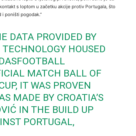
 kontakt s loptom u začetku akcije protiv Portugala, što
 i poništi pogodak.”
E DATA PROVIDED BY
 TECHNOLOGY HOUSED
DASFOOTBALL
FICIAL MATCH BALL OF
CUP
, IT WAS PROVEN
S MADE BY CROATIA’S
IĆ IN THE BUILD UP
INST PORTUGAL,