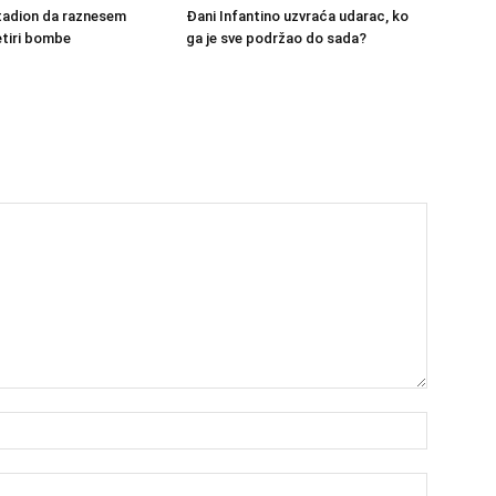
tadion da raznesem
Đani Infantino uzvraća udarac, ko
etiri bombe
ga je sve podržao do sada?