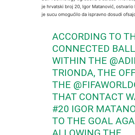
je hrvatski broj 20, Igor Matanović, ostvario
je sucu omogućilo da ispravno dosudi ofsajd
ACCORDING TO TH
CONNECTED BALL
WITHIN THE
@ADI
TRIONDA, THE OF
THE
@FIFAWORLD
THAT CONTACT WA
#20 IGOR MATANOV
TO THE GOAL AGA
ALLOWING THE…