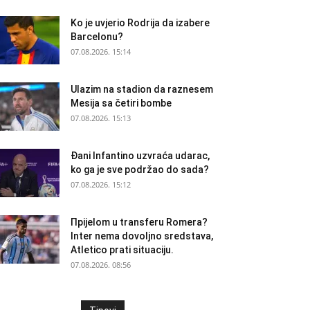
Ko je uvjerio Rodrija da izabere
Barcelonu?
07.08.2026. 15:14
Ulazim na stadion da raznesem
Mesija sa četiri bombe
07.08.2026. 15:13
Đani Infantino uzvraća udarac,
ko ga je sve podržao do sada?
07.08.2026. 15:12
Прijelom u transferu Romera?
Inter nema dovoljno sredstava,
Atletico prati situaciju.
07.08.2026. 08:56