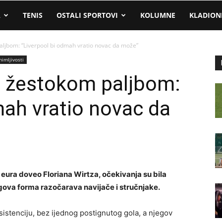
A
TENIS
OSTALI SPORTOVI
KOLUMNE
KLADION
aljbom: “Liverpool bi odmah vratio novac da može”
nimljivosti
d žestokom paljbom:
mah vratio novac da
a eura doveo Floriana Wirtza, očekivanja su bila
gova forma razočarava navijače i stručnjake.
istenciju, bez ijednog postignutog gola, a njegov