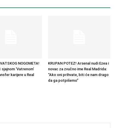
RVATSKOG NOGOMETA!
KRUPAN POTEZ! Arsenal nudi Ezea i
 sjajnom ‘Vatrenom’
novac za zvučno ime Real Madrida:
nsfer karijere u Real
“Ako oni prihvate, biti će nam drago
da ga potpišemo”