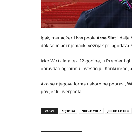
Ipak, menadžer Liverpoola
Arne Slot
i dalje 
dok se mladi njemački veznjak prilagođava
Iako Wirtz ima tek 22 godine, u Premier ligi 
opravdao ogromnu investiciju. Konkurencija 
Ako se njegova forma uskoro ne popravi, Wi
povijesti Liverpoola.
TAGOVI
Engleska
Florian Wirtz
Joleon Lescott