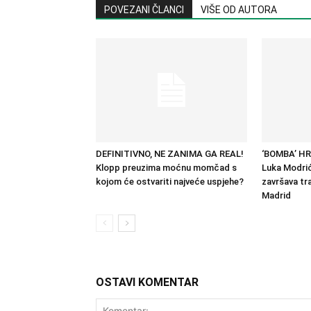
POVEZANI ČLANCI
VIŠE OD AUTORA
DEFINITIVNO, NE ZANIMA GA REAL!
‘BOMBA’ H
Klopp preuzima moćnu momčad s
Luka Modrić
kojom će ostvariti najveće uspjehe?
završava tra
Madrid
OSTAVI KOMENTAR