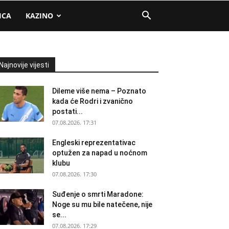
ICA
KAZINO
Najnovije vijesti
Dileme više nema – Poznato
kada će Rodri i zvanično
postati...
07.08.2026. 17:31
Engleski reprezentativac
optužen za napad u noćnom
klubu
07.08.2026. 17:30
Suđenje o smrti Maradone:
Noge su mu bile natečene, nije
se...
07.08.2026. 17:29