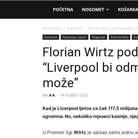
AM
POČETNA
NOGOMET
KOŠARK
Sport
Naslovnica
Kolumne
Florian Wirtz pod žestokom p
Kolumne
Najnovije vijesti
Nogomet
Premiership
Za
Florian Wirtz po
“Liverpool bi od
može”
Od
A.K.
-
18.10.2025. 12:23
Kad je Liverpool ljetos za čak 117,5 milijun
ogromna. No, nekoliko mjeseci kasnije, nje
U Premier ligi
Wirtz
je upisao samo jednu as