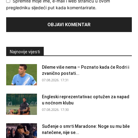
Spremite moje ime, e-mail i web stranicu u ovom
pregledniku sljedeći put kada komentarirate.
Najnovije vijesti
Dileme više nema – Poznato kada će Rodri i
zvanično postati...
07.08.2026. 17:31
Engleski reprezentativac optužen za napad
u noćnom klubu
07.08.2026. 17:30
Suđenje o smrti Maradone: Noge su mu bile
natečene, nije se...