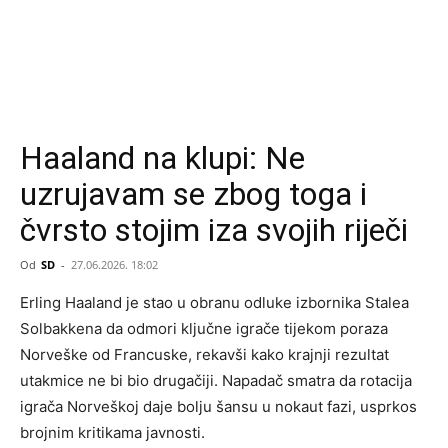
Haaland na klupi: Ne
uzrujavam se zbog toga i
čvrsto stojim iza svojih riječi
Od
SD
-
27.06.2026. 18:02
Erling Haaland je stao u obranu odluke izbornika Stalea
Solbakkena da odmori ključne igrače tijekom poraza
Norveške od Francuske, rekavši kako krajnji rezultat
utakmice ne bi bio drugačiji. Napadač smatra da rotacija
igrača Norveškoj daje bolju šansu u nokaut fazi, usprkos
brojnim kritikama javnosti.