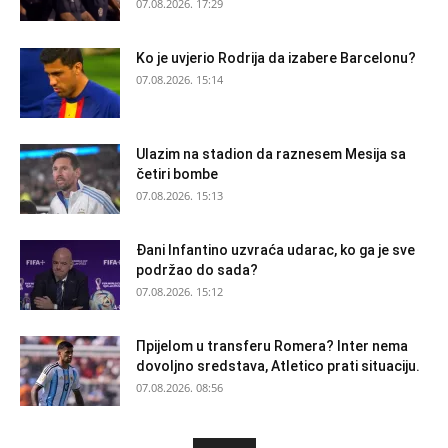
07.08.2026. 17:29
Ko je uvjerio Rodrija da izabere Barcelonu?
07.08.2026. 15:14
Ulazim na stadion da raznesem Mesija sa
četiri bombe
07.08.2026. 15:13
Đani Infantino uzvraća udarac, ko ga je sve
podržao do sada?
07.08.2026. 15:12
Прijelom u transferu Romera? Inter nema
dovoljno sredstava, Atletico prati situaciju.
07.08.2026. 08:56