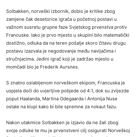
Solbakken, norveški izbornik, dobio je kritike zbog
zamjene čak desetorice igrača u početnoj postavi u
važnom susretu grupne faze Svjetskog prvenstva protiv
Francuske. Iako je prvo mjesto u skupini bilo matematički
dostižno, odluka da na teren pošalje skoro čitavu drugu
postavu izazvala je negodovanje među navijačima i
stručnjacima. Jedini igrač koji je zadržao mjesto u
momčadi bio je Frederik Aursnes.
S znatno oslabljenom norveškom ekipom, Francuska je
uspjela doći do uvjerljive pobjede od 4:1, dok su zvijezde
poput Haalanda, Martina Odegaarda i Antonija Nuse
ostale na klupi kako bi bile spremne za nokaut fazu.
Nakon utakmice Solbakken je izjavio da ne žali zbog
svoje odluke te mu je prvenstveni cilj osigurati Norveškoj