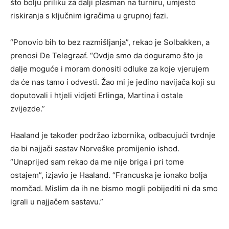
što bolju priliku za dalji plasman na turniru, umjesto
riskiranja s ključnim igračima u grupnoj fazi.
“Ponovio bih to bez razmišljanja”, rekao je Solbakken, a
prenosi De Telegraaf. “Ovdje smo da doguramo što je
dalje moguće i moram donositi odluke za koje vjerujem
da će nas tamo i odvesti. Žao mi je jedino navijača koji su
doputovali i htjeli vidjeti Erlinga, Martina i ostale
zvijezde.”
Haaland je također podržao izbornika, odbacujući tvrdnje
da bi najjači sastav Norveške promijenio ishod.
“Unaprijed sam rekao da me nije briga i pri tome
ostajem”, izjavio je Haaland. “Francuska je ionako bolja
momčad. Mislim da ih ne bismo mogli pobijediti ni da smo
igrali u najjačem sastavu.”