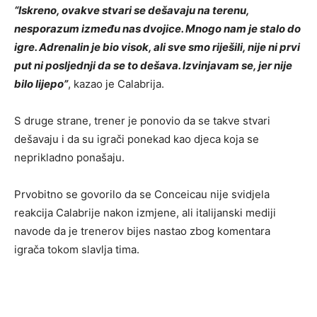
“Iskreno, ovakve stvari se dešavaju na terenu,
nesporazum između nas dvojice. Mnogo nam je stalo do
igre. Adrenalin je bio visok, ali sve smo riješili, nije ni prvi
put ni posljednji da se to dešava. Izvinjavam se, jer nije
bilo lijepo”
, kazao je Calabrija.
S druge strane, trener je ponovio da se takve stvari
dešavaju i da su igrači ponekad kao djeca koja se
neprikladno ponašaju.
Prvobitno se govorilo da se Conceicau nije svidjela
reakcija Calabrije nakon izmjene, ali italijanski mediji
navode da je trenerov bijes nastao zbog komentara
igrača tokom slavlja tima.