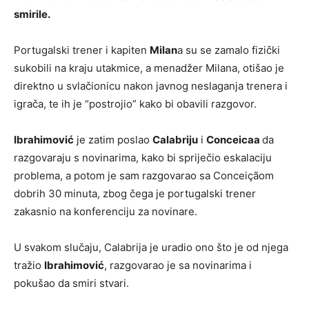
smirile.
Portugalski trener i kapiten
Milan
a su se zamalo fizički
sukobili na kraju utakmice, a menadžer Milana, otišao je
direktno u svlačionicu nakon javnog neslaganja trenera i
igrača, te ih je “postrojio” kako bi obavili razgovor.
Ibrahimović
je zatim poslao
Calabriju
i
Conceicaa
da
razgovaraju s novinarima, kako bi spriječio eskalaciju
problema, a potom je sam razgovarao sa Conceiçãom
dobrih 30 minuta, zbog čega je portugalski trener
zakasnio na konferenciju za novinare.
U svakom slučaju, Calabrija je uradio ono što je od njega
tražio
Ibrahimović
, razgovarao je sa novinarima i
pokušao da smiri stvari.