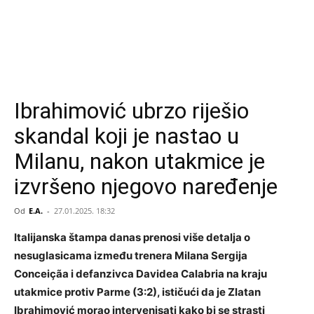
Ibrahimović ubrzo riješio
skandal koji je nastao u
Milanu, nakon utakmice je
izvršeno njegovo naređenje
Od
E.A.
-
27.01.2025. 18:32
Italijanska štampa danas prenosi više detalja o
nesuglasicama između trenera Milana Sergija
Conceiçãa i defanzivca Davidea Calabria na kraju
utakmice protiv Parme (3:2), ističući da je Zlatan
Ibrahimović morao intervenisati kako bi se strasti