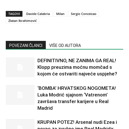
TAGOVI
Davide Calabria
Milan
Sergio Conceicao
Zlatan Ibrahimović
POVEZANI ČLANCI
VIŠE OD AUTORA
DEFINITIVNO, NE ZANIMA GA REAL!
Klopp preuzima moćnu momčad s
kojom će ostvariti najveće uspjehe?
‘BOMBA’ HRVATSKOG NOGOMETA!
Luka Modrić sjajnom ‘Vatrenom’
završava transfer karijere u Real
Madrid
KRUPAN POTEZ! Arsenal nudi Ezea i
novac za zvučno ime Real Madrida: