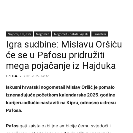
Najnovije vijesti
Nogomet
Nogomet - ostale vijesti
Transferi
Igra sudbine: Mislavu Oršiću
će se u Pafosu pridružiti
mega pojačanje iz Hajduka
Od
E.A.
-
30.01.2025. 14:32
Iskusni hrvatski nogometaš Mislav Oršić je pomalo
iznenađujuće početkom kalendarske 2025. godine
karijeru odlučio nastaviti na Kipru, odnosno u dresu
Pafosa.
Pafos
gaji zaista ozbiljne ambicije čemu svjedoči i