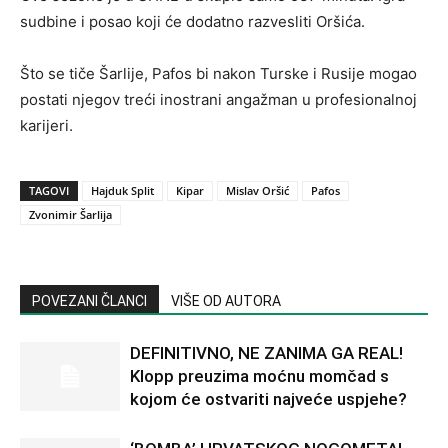
sudbine i posao koji će dodatno razvesliti Oršića.
Što se tiče Šarlije, Pafos bi nakon Turske i Rusije mogao
postati njegov treći inostrani angažman u profesionalnoj
karijeri.
TAGOVI
Hajduk Split
Kipar
Mislav Oršić
Pafos
Zvonimir Šarlija
POVEZANI ČLANCI
VIŠE OD AUTORA
DEFINITIVNO, NE ZANIMA GA REAL!
Klopp preuzima moćnu momčad s
kojom će ostvariti najveće uspjehe?