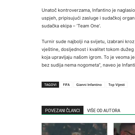
Unatoč kontroverzama, Infantino je naglasio
uspjeh, pripisujući zasluge i sudačkoj organi
sudačka ekipa – ‘Team One’.
Turnir sude najbolji na svijetu, izabrani kro
vještine, dosljednost i kvalitet tokom dužeg
koja upravljaju našom igrom. To je veoma je
bez sudija nema nogometa”, naveo je Infant
TAGOVI
FIFA
Gianni Infantino
Top Vijesti
POVEZANI ČLANCI
VIŠE OD AUTORA