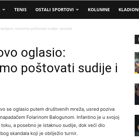
A
TENIS
OSTALI SPORTOVI
KOLUMNE
KLADION
navljam, moramo poštovati sudije i pravila
ovo oglasio:
o poštovati sudije i
o se oglasio putem društvenih mreža, usred poziva
 napadačem Folarinom Balogunom. Infantino je u svojoj
 toku, a posebno je istaknuo sudije, dok veći dio
og skandala koji je obilježio turnir.