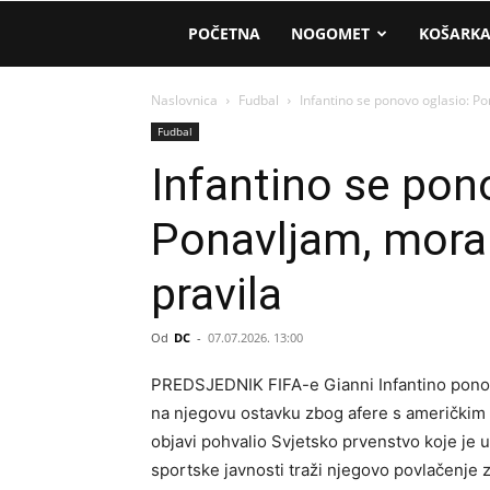
AM
POČETNA
NOGOMET
KOŠARK
Sport
Naslovnica
Fudbal
Infantino se ponovo oglasio: Po
Fudbal
Infantino se pon
Ponavljam, moram
pravila
Od
DC
-
07.07.2026. 13:00
PREDSJEDNIK FIFA-e Gianni Infantino ponov
na njegovu ostavku zbog afere s američkim
objavi pohvalio Svjetsko prvenstvo koje je u
sportske javnosti traži njegovo povlačenje zb