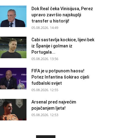
Dok Real čeka Vinisijusa, Perez
upravo završio najskuplji
transfer u historiji!
05.08.2026. 14:49
Ċabi sastavlja kockice, lijevi bek
iz Španije i golman iz
Portugala...
05.08.2026. 13:56
FIFA je u potpunom haosu!
Potez Infantina šokirao cijeli
fudbalski svijet
05.08.2026. 12:55
Arsenal pred najvećim
pojačanjem ljeta!
05.08.2026. 12:53