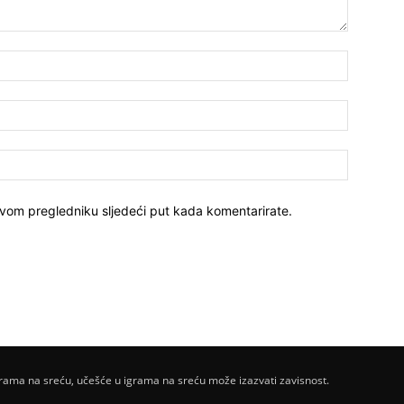
ovom pregledniku sljedeći put kada komentarirate.
ama na sreću, učešće u igrama na sreću može izazvati zavisnost.