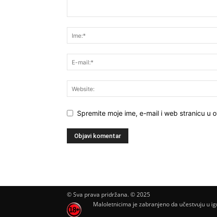
Spremite moje ime, e-mail i web stranicu u 
© Sva prava pridržana. © 2025
Maloletnicima je zabranjeno da učestvuju u igr