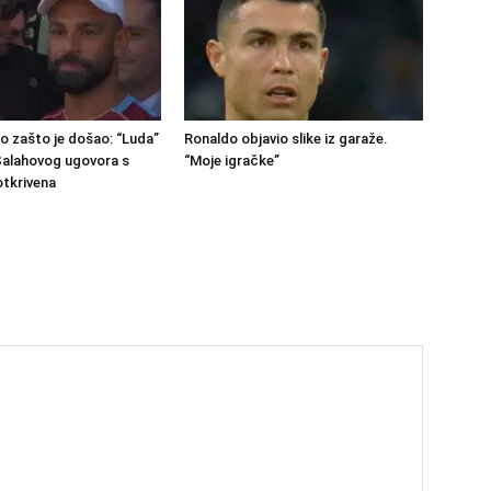
no zašto je došao: “Luda”
Ronaldo objavio slike iz garaže.
 Salahovog ugovora s
“Moje igračke”
otkrivena