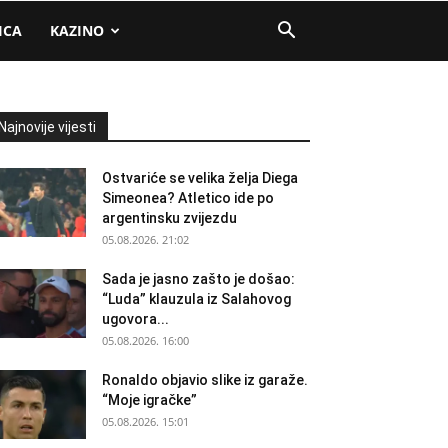
ICA
KAZINO
Najnovije vijesti
Ostvariće se velika želja Diega
Simeonea? Atletico ide po
argentinsku zvijezdu
05.08.2026. 21:02
Sada je jasno zašto je došao:
“Luda” klauzula iz Salahovog
ugovora...
05.08.2026. 16:00
Ronaldo objavio slike iz garaže.
“Moje igračke”
05.08.2026. 15:01