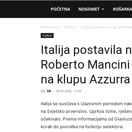
AM
POČETNA
NOGOMET
KOŠARK
Sport
Naslovnica
Fudbal
Italija postavila novog selekto
Fudbal
Italija postavila
Roberto Mancini
na klupu Azzurra
Od
SD
-
08.06.2026. 13:46
Italija se suočava s izazovnim periodom nak
na Svjetsko prvenstvo. Uprkos tome, rješenj
očekivalo. Prema informacijama od Gianluce 
korak do povratka na funkciju selektora.