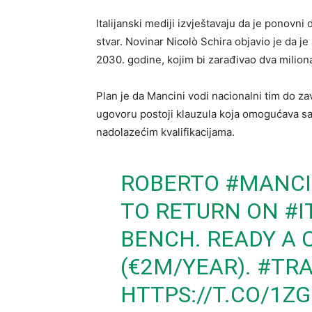
Italijanski mediji izvještavaju da je ponovn
stvar. Novinar Nicolò Schira objavio je da 
2030. godine, kojim bi zarađivao dva milion
Plan je da Mancini vodi nacionalni tim do z
ugovoru postoji klauzula koja omogućava sav
nadolazećim kvalifikacijama.
ROBERTO
#MANCI
TO RETURN ON
#I
BENCH. READY A 
(€2M/YEAR).
#TRA
HTTPS://T.CO/1Z