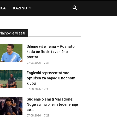
ICA
KAZINO
Najnovije vijesti
Dileme više nema – Poznato
kada će Rodri i zvanično
postati...
07.08.2026. 17:31
Engleski reprezentativac
optužen za napad u noćnom
klubu
07.08.2026. 17:30
Suđenje o smrti Maradone:
Noge su mu bile natečene, nije
se...
07.08.2026. 17:29