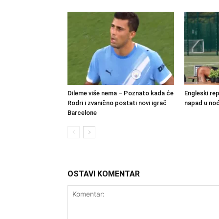
Dileme više nema – Poznato kada će
Engleski re
Rodri i zvanično postati novi igrač
napad u no
Barcelone
OSTAVI KOMENTAR