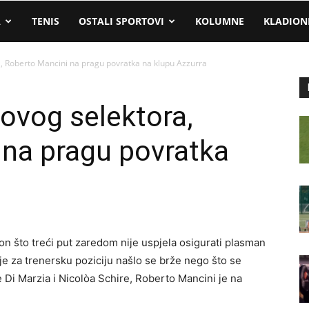
A
TENIS
OSTALI SPORTOVI
KOLUMNE
KLADION
ra, Roberto Mancini na pragu povratka na klupu Azzurra
 novog selektora,
 na pragu povratka
on što treći put zaredom nije uspjela osigurati plasman
e za trenersku poziciju našlo se brže nego što se
Di Marzia i Nicolòa Schire, Roberto Mancini je na