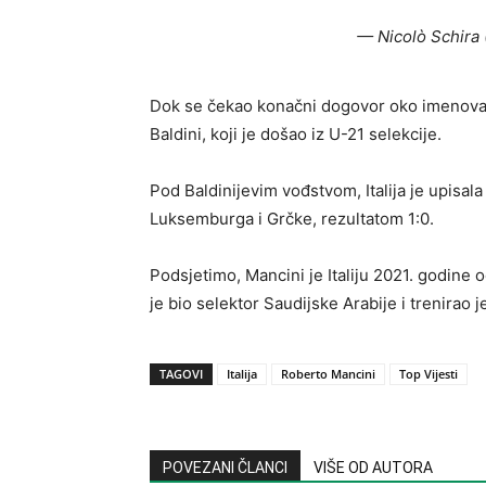
— Nicolò Schira
Dok se čekao konačni dogovor oko imenovan
Baldini, koji je došao iz U-21 selekcije.
Pod Baldinijevim vođstvom, Italija je upisala 
Luksemburga i Grčke, rezultatom 1:0.
Podsjetimo, Mancini je Italiju 2021. godine
je bio selektor Saudijske Arabije i trenirao j
TAGOVI
Italija
Roberto Mancini
Top Vijesti
POVEZANI ČLANCI
VIŠE OD AUTORA