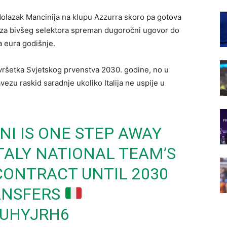
i dolazak Mancinija na klupu Azzurra skoro pa gotova
je za bivšeg selektora spreman dugoročni ugovor do
a eura godišnje.
avršetka Svjetskog prvenstva 2030. godine, no u
ezu raskid saradnje ukoliko Italija ne uspije u
NI
IS ONE STEP AWAY
TALY
NATIONAL TEAM’S
CONTRACT UNTIL 2030
NSFERS
GUHYJRH6