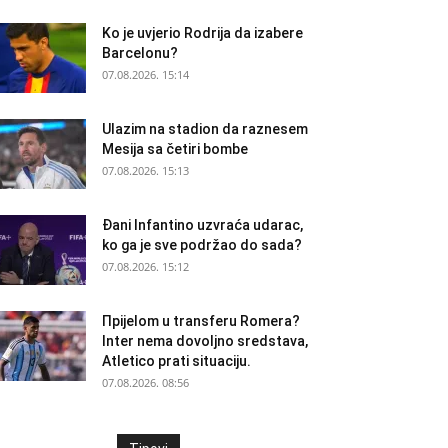
Ko je uvjerio Rodrija da izabere
Barcelonu?
07.08.2026. 15:14
Ulazim na stadion da raznesem
Mesija sa četiri bombe
07.08.2026. 15:13
Đani Infantino uzvraća udarac,
ko ga je sve podržao do sada?
07.08.2026. 15:12
Прijelom u transferu Romera?
Inter nema dovoljno sredstava,
Atletico prati situaciju.
07.08.2026. 08:56